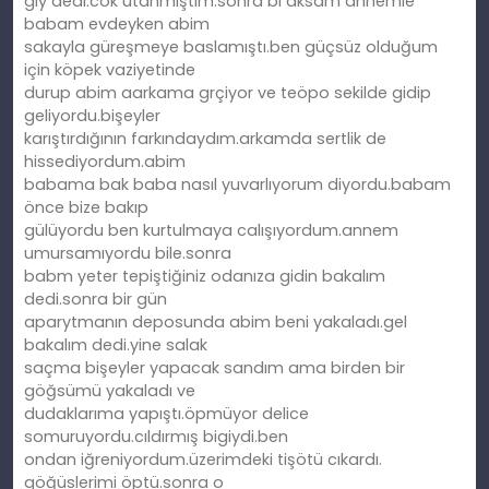
giy dedi.cok utanmıştım.sonra bi aksam annemle
babam evdeyken abim
sakayla güreşmeye baslamıştı.ben güçsüz olduğum
için köpek vaziyetinde
durup abim aarkama grçiyor ve teöpo sekilde gidip
geliyordu.bişeyler
karıştırdığının farkındaydım.arkamda sertlik de
hissediyordum.abim
babama bak baba nasıl yuvarlıyorum diyordu.babam
önce bize bakıp
gülüyordu ben kurtulmaya calışıyordum.annem
umursamıyordu bile.sonra
babm yeter tepiştiğiniz odanıza gidin bakalım
dedi.sonra bir gün
aparytmanın deposunda abim beni yakaladı.gel
bakalım dedi.yine salak
saçma bişeyler yapacak sandım ama birden bir
göğsümü yakaladı ve
dudaklarıma yapıştı.öpmüyor delice
somuruyordu.cıldırmış bigiydi.ben
ondan iğreniyordum.üzerimdeki tişötü cıkardı.
göğüslerimi öptü.sonra o