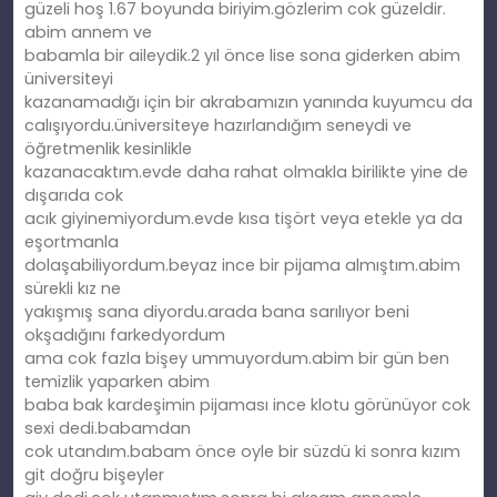
güzeli hoş 1.67 boyunda biriyim.gözlerim cok güzeldir.
abim annem ve
babamla bir aileydik.2 yıl önce lise sona giderken abim
üniversiteyi
kazanamadığı için bir akrabamızın yanında kuyumcu da
calışıyordu.üniversiteye hazırlandığım seneydi ve
öğretmenlik kesinlikle
kazanacaktım.evde daha rahat olmakla birilikte yine de
dışarıda cok
acık giyinemiyordum.evde kısa tişört veya etekle ya da
eşortmanla
dolaşabiliyordum.beyaz ince bir pijama almıştım.abim
sürekli kız ne
yakışmış sana diyordu.arada bana sarılıyor beni
okşadığını farkedyordum
ama cok fazla bişey ummuyordum.abim bir gün ben
temizlik yaparken abim
baba bak kardeşimin pijaması ince klotu görünüyor cok
sexi dedi.babamdan
cok utandım.babam önce oyle bir süzdü ki sonra kızım
git doğru bişeyler