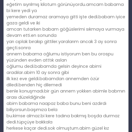
eğetim sıyrılmış kilotum görünüyordu.amcam babama
bi kere yedi ya
yemeden duramaz aramaya gitti işte dedi.babam iyice
gaza geldi ve iki
amcan tutarken babam göğüslerimi sıkmaya vurmaya
devam etti.en sonunda
yarı cıplak bırakıp gittiler.yaralarım ancak 3 ay sonra
geçti.sonra
annem babama oğlumu istiyorum ben bu orospu
yüzünden evden atttık aslan
oğlumu dedi.babamda gelsin deyince abimi
aradılar.abim 10 ay sonra gibi
ilk kez eve geldi.babamdan annemden özür
diledi.benden hiç dilemedi
benle konuşmadı.bir gün annem yokken abimle babmın
arası düzeldiğinde
abim babama naapaz baba bunu beni azdırdı
biliyorsun.başımıza bela
bu.kimse almaz.bi kere tadına bakmış boşda durmaz
dedi.tüpçüye bakkala
herkese kaçar dedi.sok olmuştum.abim güzel kız