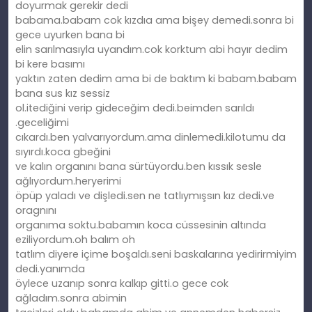
doyurmak gerekir dedi
babama.babam cok kızdıa ama bişey demedi.sonra bi
gece uyurken bana bi
elin sarılmasıyla uyandım.cok korktum abi hayır dedim
bi kere basımı
yaktın zaten dedim ama bi de baktım ki babam.babam
bana sus kız sessiz
ol.itediğini verip gideceğim dedi.beimden sarıldı
.geceliğimi
cıkardı.ben yalvarıyordum.ama dinlemedi.kilotumu da
sıyırdı.koca gbeğini
ve kalın organını bana sürtüyordu.ben kıssık sesle
ağlıyordum.heryerimi
öpüp yaladı ve dişledi.sen ne tatlıymışsın kız dedi.ve
oragnını
organıma soktu.babamın koca cüssesinin altında
eziliyordum.oh balım oh
tatlım diyere içime boşaldı.seni baskalarına yedirirmiyim
dedi.yanımda
öylece uzanıp sonra kalkıp gitti.o gece cok
ağladım.sonra abimin