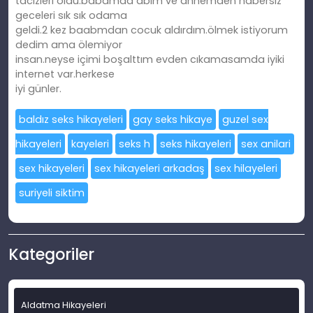
tacizleri oldu.babamda abim ve annemden habersiz
geceleri sık sık odama
geldi.2 kez baabmdan cocuk aldırdım.ölmek istiyorum
dedim ama ölemiyor
insan.neyse içimi boşalttım evden cıkamasamda iyiki
internet var.herkese
iyi günler.
baldız seks hikayeleri
gay seks hikaye
guzel sex
hikayeleri
kayeleri
seks h
seks hikayeleri
sex anilari
sex hikayeleri
sex hikayeleri arkadaş
sex hilayeleri
suriyeli siktim
Kategoriler
Aldatma Hikayeleri