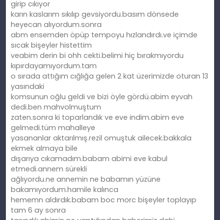
girip cıkıyor
karın kaslarım sıkılıp gevsiyordu.basım dönsede
heyecan alıyordum.sonra
abm ensemden öpüp tempoyu hızlandırdı.ve içimde
sıcak bişeyler histettim
veabim derin bi ohh cekti.belimi hiç bırakmıyordu
kıpırdayamıyordum.tam
o sırada attığım cığlığa gelen 2 kat üzerimizde oturan 13
yasındaki
komsunun oğlu geldi ve bizi öyle gördü.abim eyvah
dedi.ben mahvolmuştum
zaten.sonra ki toparlandık ve eve indim.abim eve
gelmedi.tüm mahalleye
yasananlar aktarılmış.rezil omuştuk ailecek.bakkala
ekmek almaya bile
dışarıya cıkamadım.babam abimi eve kabul
etmedi.annem sürekli
ağlıyordu.ne annemin ne babamın yüzüne
bakamıyordum.hamile kalınca
hememn aldırdık.babam boc morc bişeyler toplayıp
tam 6 ay sonra