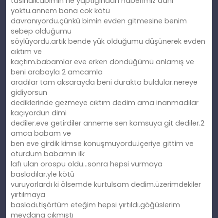
tasındık.abimin ne yaptığından haberimiz dahi
yoktu.annem bana cok kötü
davranıyordu.çünkü bimin evden gitmesine benim
sebep olduğumu
söylüyordu.artık bende yük olduğumu düşünerek evden
cıktım ve
kaçtım.babamlar eve erken döndüğümü anlamış ve
beni arabayla 2 amcamla
aradılar tam aksarayda beni durakta buldular.nereye
gidiyorsun
dediklerinde gezmeye cıktım dedim ama inanmadılar
kaçıyordun dimi
dediler.eve getirdiler anneme sen komsuya git dediler.2
amca babam ve
ben eve girdik kimse konuşmuyordu.içeriye gittim ve
oturdum babamın ilk
lafı ulan orospu oldu…sonra hepsi vurmaya
basladılar.yle kötü
vuruyorlardı ki ölsemde kurtulsam dedim.üzerimdekiler
yırtılmaya
basladı.tişörtüm eteğim hepsi yırtıldı.göğüslerim
meydana cıkmıştı