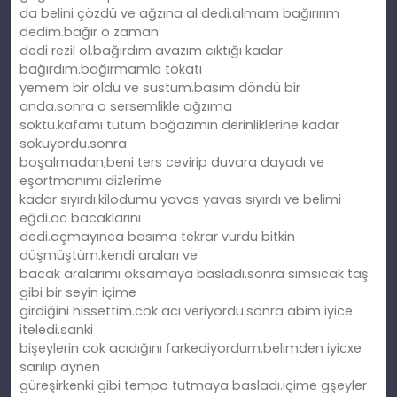
da belini çözdü ve ağzına al dedi.almam bağırırım
dedim.bağır o zaman
dedi rezil ol.bağırdım avazım cıktığı kadar
bağırdım.bağırmamla tokatı
yemem bir oldu ve sustum.basım döndü bir
anda.sonra o sersemlikle ağzıma
soktu.kafamı tutum boğazımın derinliklerine kadar
sokuyordu.sonra
boşalmadan,beni ters cevirip duvara dayadı ve
eşortmanımı dizlerime
kadar sıyırdı.kilodumu yavas yavas sıyırdı ve belimi
eğdi.ac bacaklarını
dedi.açmayınca basıma tekrar vurdu bitkin
düşmüştüm.kendi araları ve
bacak aralarımı oksamaya basladı.sonra sımsıcak taş
gibi bir seyin içime
girdiğini hissettim.cok acı veriyordu.sonra abim iyice
iteledi.sanki
bişeylerin cok acıdığını farkediyordum.belimden iyicxe
sarılıp aynen
güreşirkenki gibi tempo tutmaya basladı.içime gşeyler