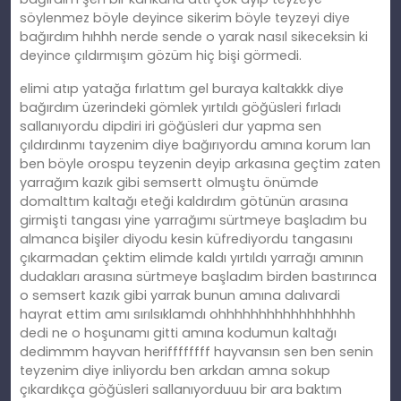
söylenmez böyle deyince sikerim böyle teyzeyi diye
bağırdım hıhhh nerde sende o yarak nasıl sikeceksin ki
deyince çıldırmışım gözüm hiç bişi görmedi.
elimi atıp yatağa fırlattım gel buraya kaltakkk diye
bağırdım üzerindeki gömlek yırtıldı göğüsleri fırladı
sallanıyordu dipdiri iri göğüsleri dur yapma sen
çıldırdınmı tayzenim diye bağırıyordu amına korum lan
ben böyle orospu teyzenin deyip arkasına geçtim zaten
yarrağım kazık gibi semsertt olmuştu önümde
domalttım kaltağı eteği kaldırdım götünün arasına
girmişti tangası yine yarrağımı sürtmeye başladım bu
almanca bişiler diyodu kesin küfrediyordu tangasını
çıkarmadan çektim elimde kaldı yırtıldı yarrağı amının
dudakları arasına sürtmeye başladım birden bastırınca
o semsert kazık gibi yarrak bunun amına dalıvardi
hayrat ettim amı sırılsıklamdı ohhhhhhhhhhhhhhhhh
dedi ne o hoşunamı gitti amına kodumun kaltağı
dedimmm hayvan heriffffffff hayvansın sen ben senin
teyzenim diye inliyordu ben arkdan amna sokup
çıkardıkça göğüsleri sallanıyorduuu bir ara baktım