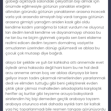
göbeği açıktaydı salondaki çekyattan bişi almak için
önümde eğilmesiyle götünün yanakları eteğinin
altından göründü götünün yanaklarının arasına inceceik
varla yok arasında simsiyah bişi vardı tangası götünün
arasına girmişti yarrağım aniden kazık gibi oldu
kendime kızdım yarrağıma bi tokat vurdum ne oluyoruz
lan dedim kendi kendime ve dayanamayıp ohaaa bu
ne lan bu ne biçim giyinmek çarşıda sen beni elaleme
rezilmi edicen dedim teyzem domalmış vaziyette
omuzlarının üzerinden dönüp gülümsedi ve ablaa bu
çocuk çok mutasıp diye bağırdı.
alaycı bir şekilde ve şuh bir kahkaha attı annemde evet
öyledir ama haksızda değil hani kızım bu ne hal dedi
arzu anneme aman boş ver ablaa dünyaya bir kere
geliyor insan tadını çıkarmalı nimetlerinden yararlanmalı
dedi ve elimden tuttuğu gibi beni çekiştirerek evden
çıktık çıkar çıkmaz mahalleden arkadaşlarla karşılaştık
herifler aç kurtlar gibi teyzeme arzuya bakıyolardı
sinirlendim hiç bişi demeden geçtik arabaya tayzem
arabaya oturunca etek dahada sıyrıldı tam bir kaltak
yaa hiç toparlanmadı bile resmen tangası görünüyordu