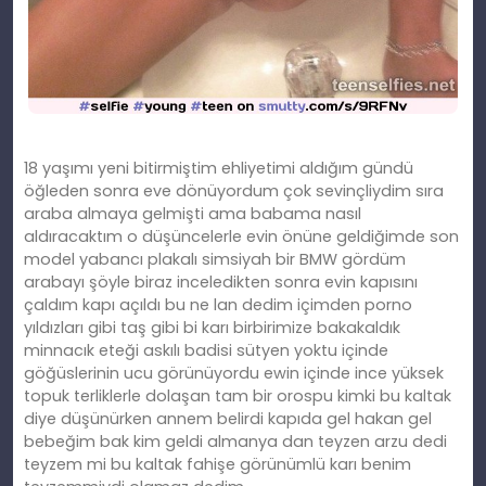
18 yaşımı yeni bitirmiştim ehliyetimi aldığım gündü
öğleden sonra eve dönüyordum çok sevinçliydim sıra
araba almaya gelmişti ama babama nasıl
aldıracaktım o düşüncelerle evin önüne geldiğimde son
model yabancı plakalı simsiyah bir BMW gördüm
arabayı şöyle biraz inceledikten sonra evin kapısını
çaldım kapı açıldı bu ne lan dedim içimden porno
yıldızları gibi taş gibi bi karı birbirimize bakakaldık
minnacık eteği askılı badisi sütyen yoktu içinde
göğüslerinin ucu görünüyordu ewin içinde ince yüksek
topuk terliklerle dolaşan tam bir orospu kimki bu kaltak
diye düşünürken annem belirdi kapıda gel hakan gel
bebeğim bak kim geldi almanya dan teyzen arzu dedi
teyzem mi bu kaltak fahişe görünümlü karı benim