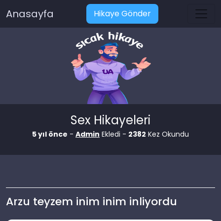
Anasayfa
Hikaye Gönder
Sex Hikayeleri
5 yıl önce
-
Admin
Ekledi -
2382
Kez Okundu
Arzu teyzem inim inim inliyordu