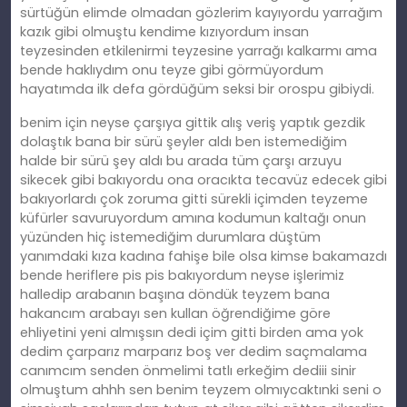
sürtüğün elimde olmadan gözlerim kayıyordu yarrağım
kazık gibi olmuştu kendime kızıyordum insan
teyzesinden etkilenirmi teyzesine yarrağı kalkarmı ama
bende haklıydım onu teyze gibi görmüyordum
hayatımda ilk defa gördüğüm seksi bir orospu gibiydi.
benim için neyse çarşıya gittik alış veriş yaptık gezdik
dolaştık bana bir sürü şeyler aldı ben istemediğim
halde bir sürü şey aldı bu arada tüm çarşı arzuyu
sikecek gibi bakıyordu ona oracıkta tecavüz edecek gibi
bakıyorlardı çok zoruma gitti sürekli içimden teyzeme
küfürler savuruyordum amına kodumun kaltağı onun
yüzünden hiç istemediğim durumlara düştüm
yanımdaki kıza kadına fahişe bile olsa kimse bakamazdı
bende heriflere pis pis bakıyordum neyse işlerimiz
halledip arabanın başına döndük teyzem bana
hakancım arabayı sen kullan öğrendiğime göre
ehliyetini yeni almışsın dedi içim gitti birden ama yok
dedim çarparız marparız boş ver dedim saçmalama
canımcım senden önmelimi tatlı erkeğim dediii sinir
olmuştum ahhh sen benim teyzem olmıycaktınki seni o