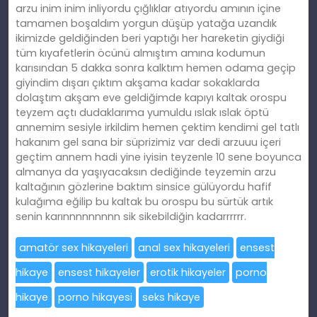
arzu inim inim inliyordu çığlıklar atıyordu amının içine
tamamen boşaldım yorgun düşüp yatağa uzandık
ikimizde geldiğinden beri yaptığı her hareketin giydiği
tüm kıyafetlerin öcünü almıştım amına kodumun
karısından 5 dakka sonra kalktım hemen odama geçip
giyindim dışarı çıktım akşama kadar sokaklarda
dolaştım akşam eve geldiğimde kapıyı kaltak orospu
teyzem açtı dudaklarıma yumuldu ıslak ıslak öptü
annemim sesiyle irkildim hemen çektim kendimi gel tatlı
hakanım gel sana bir süprizimiz var dedi arzuuu içeri
geçtim annem hadi yine iyisin teyzenle 10 sene boyunca
almanya da yaşıyacaksın dediğinde teyzemin arzu
kaltağının gözlerine baktım sinsice gülüyordu hafif
kulağıma eğilip bu kaltak bu orospu bu sürtük artık
senin karınnnnnnnnn sik sikebildiğin kadarrrrrr.
amatör sex hikayeleri
anal sex hikayeleri
ensest
hikaye
ensest hikayeler
erotik hikayeler
porno
hikaye
porno hikayesi
seks hikaye