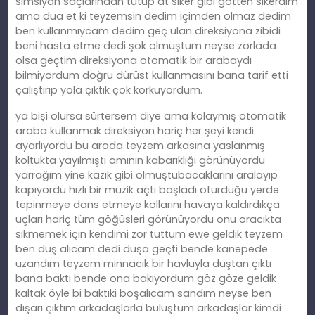
simsiyah saçlarından tutup at siker gibi götten sikerdim
ama dua et ki teyzemsin dedim içimden olmaz dedim
ben kullanmıycam dedim geç ulan direksiyona zibidi
beni hasta etme dedi şok olmuştum neyse zorlada
olsa geçtim direksiyona otomatik bir arabaydı
bilmiyordum doğru dürüst kullanmasını bana tarif etti
çalıştırıp yola çıktık çok korkuyordum.
ya bişi olursa sürtersem diye ama kolaymış otomatik
araba kullanmak direksiyon hariç her şeyi kendi
ayarlıyordu bu arada teyzem arkasına yaslanmış
koltukta yayılmıştı amının kabarıklığı görünüyordu
yarrağım yine kazık gibi olmuştubacaklarını aralayıp
kapıyordu hızlı bir müzik açtı başladı oturduğu yerde
tepinmeye dans etmeye kollarını havaya kaldırdıkça
uçları hariç tüm göğüsleri görünüyordu onu oracıkta
sikmemek için kendimi zor tuttum ewe geldik teyzem
ben duş alıcam dedi duşa geçti bende kanepede
uzandım teyzem minnacık bir havluyla duştan çıktı
bana baktı bende ona bakıyordum göz göze geldik
kaltak öyle bi baktıki boşalıcam sandım neyse ben
dışarı çıktım arkadaşlarla buluştum arkadaşlar kimdi