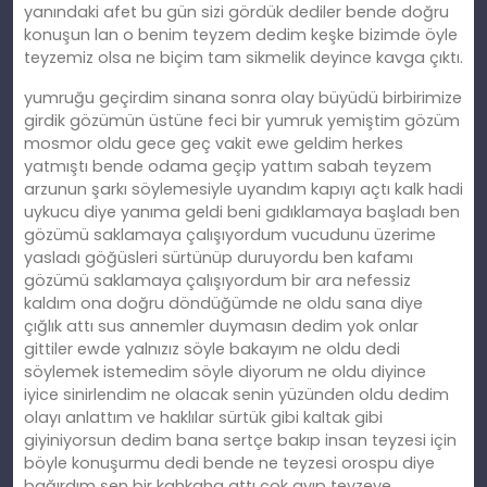
yanındaki afet bu gün sizi gördük dediler bende doğru
konuşun lan o benim teyzem dedim keşke bizimde öyle
teyzemiz olsa ne biçim tam sikmelik deyince kavga çıktı.
yumruğu geçirdim sinana sonra olay büyüdü birbirimize
girdik gözümün üstüne feci bir yumruk yemiştim gözüm
mosmor oldu gece geç vakit ewe geldim herkes
yatmıştı bende odama geçip yattım sabah teyzem
arzunun şarkı söylemesiyle uyandım kapıyı açtı kalk hadi
uykucu diye yanıma geldi beni gıdıklamaya başladı ben
gözümü saklamaya çalışıyordum vucudunu üzerime
yasladı göğüsleri sürtünüp duruyordu ben kafamı
gözümü saklamaya çalışıyordum bir ara nefessiz
kaldım ona doğru döndüğümde ne oldu sana diye
çığlık attı sus annemler duymasın dedim yok onlar
gittiler ewde yalnızız söyle bakayım ne oldu dedi
söylemek istemedim söyle diyorum ne oldu diyince
iyice sinirlendim ne olacak senin yüzünden oldu dedim
olayı anlattım ve haklılar sürtük gibi kaltak gibi
giyiniyorsun dedim bana sertçe bakıp insan teyzesi için
böyle konuşurmu dedi bende ne teyzesi orospu diye
bağırdım şen bir kahkaha attı çok ayıp teyzeye