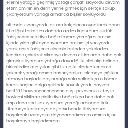
ellerini yatağa geçirmiş yatağı çarşafı sıkıyordu devam
ettim amının en derin yerine girmek için sertçe sokup
çıkarıyordum yarrağı almanca bişiler söylüyordu.
altımda kıvranıyordu bir ara kalçalarını oynatarak bana
ittirdiğini farkettim dahada azdım kudurdum sürtük
fahişeeeeeeee diye bağırdımmm yarrağımı amının
içinde yılan gibi oynatıyordum amının içi yanıyordu
yarak arsızı fahişenin elerimle belinden yakaladım
kendime çekekrek sikmeye devam ettim ama daha çok
girmek istiyordum yatağa dayadığı iki elini alıp belinde
birleştirdim atın yuları gibi tutup iki elinden kendime
çekerek yarrağı amına bastırıyordum inlemeye çığlıklar
atmaya başladııı başını sağa sola salladıkça o kömür
karası saçları dalga şeklinde savruluyordu hayvan
herifffff hayvannnnnnnnnnn puşt pezevenkkkk teyze
böylemi sikilirrrrrr pislik diye bağırdıkça ben daha çok
azıp daha sert sokuyordum yarrağı amınaaa tirtir
titremeye kasılmaya başladııı bende titriyordum
boşalmak üzereydim dayanamadımmm amının içine
boşalmaya başladımmm.