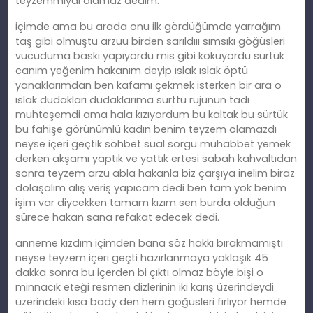
teyzemmiydi olamaz dedim.
içimde ama bu arada onu ilk gördüğümde yarrağım
taş gibi olmuştu arzuu birden sarıldııı sımsıkı göğüsleri
vucuduma baskı yapıyordu mis gibi kokuyordu sürtük
canım yeğenim hakanım deyip ıslak ıslak öptü
yanaklarımdan ben kafamı çekmek isterken bir ara o
ıslak dudakları dudaklarıma sürttü rujunun tadı
muhteşemdi ama hala kızıyordum bu kaltak bu sürtük
bu fahişe görünümlü kadın benim teyzem olamazdı
neyse içeri geçtik sohbet sual sorgu muhabbet yemek
derken akşamı yaptık ve yattık ertesi sabah kahvaltıdan
sonra teyzem arzu abla hakanla biz çarşıya inelim biraz
dolaşalım alış veriş yapıcam dedi ben tam yok benim
işim var diycekken tamam kızım sen burda olduğun
sürece hakan sana refakat edecek dedi.
anneme kızdım içimden bana söz hakkı bırakmamıştı
neyse teyzem içeri geçti hazırlanmaya yaklaşık 45
dakka sonra bu içerden bi çıktı olmaz böyle bişi o
minnacık eteği resmen dizlerinin iki karış üzerindeydi
üzerindeki kısa bady den hem göğüsleri fırlıyor hemde