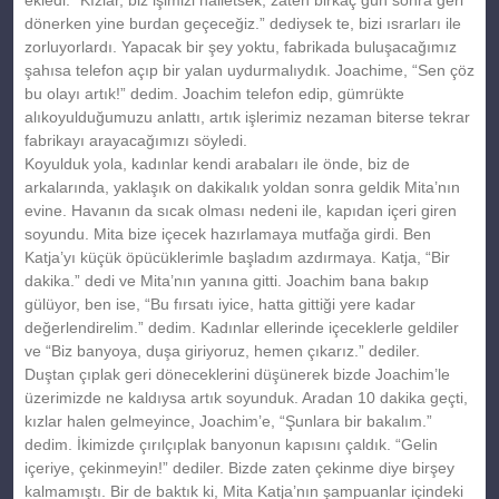
dönerken yine burdan geçeceğiz.” dediysek te, bizi ısrarları ile
zorluyorlardı. Yapacak bir şey yoktu, fabrikada buluşacağımız
şahısa telefon açıp bir yalan uydurmalıydık. Joachime, “Sen çöz
bu olayı artık!” dedim. Joachim telefon edip, gümrükte
alıkoyulduğumuzu anlattı, artık işlerimiz nezaman biterse tekrar
fabrikayı arayacağımızı söyledi.
Koyulduk yola, kadınlar kendi arabaları ile önde, biz de
arkalarında, yaklaşık on dakikalık yoldan sonra geldik Mita’nın
evine. Havanın da sıcak olması nedeni ile, kapıdan içeri giren
soyundu. Mita bize içecek hazırlamaya mutfağa girdi. Ben
Katja’yı küçük öpücüklerimle başladım azdırmaya. Katja, “Bir
dakika.” dedi ve Mita’nın yanına gitti. Joachim bana bakıp
gülüyor, ben ise, “Bu fırsatı iyice, hatta gittiği yere kadar
değerlendirelim.” dedim. Kadınlar ellerinde içeceklerle geldiler
ve “Biz banyoya, duşa giriyoruz, hemen çıkarız.” dediler.
Duştan çıplak geri döneceklerini düşünerek bizde Joachim’le
üzerimizde ne kaldıysa artık soyunduk. Aradan 10 dakika geçti,
kızlar halen gelmeyince, Joachim’e, “Şunlara bir bakalım.”
dedim. İkimizde çırılçıplak banyonun kapısını çaldık. “Gelin
içeriye, çekinmeyin!” dediler. Bizde zaten çekinme diye birşey
kalmamıştı. Bir de baktık ki, Mita Katja’nın şampuanlar içindeki