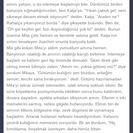
amını yalıyor, o da inlemeye başlamıştı bile. Dördümüz birden
banyoya sığmadığımızdan, ben Katja’ya, “Yıkan çabuk gel, seni
sikmeye devam etmek istiyorum!” dedim. Katja, “Acelen ne?
Rahatça yıkanıyoruz burda.” diye şikayette bulundu. Ben de,
“Oh gel keyfim gel, bizi düşündüğünüz yok ki!” dedim. Bunun
üzerine Mita çıktı hemen ve benimle salona geldi. Katja’nın
sırtını keseleyen Joachim onunla banyoda kaldı.
Mis gibi kokan Mita’yı aldım yumuldum amına hemen.
Banyonun ıslaklığı ile amının ıslaklığı karıştı birbirine. İnlemeye
başladı ve kafamı geri itip önümde domaldı. Sikim direk gibi
olmuş inmek bilmiyor zaten. “Amını mı, yoksa götünü mü?” diye
sordum Mitaya. “Götümün kızlığını sen bozdun, erkeğim
sensin, tercihi sana bırakıyorum.” dedi. Götünü hazırlamadan
Mita’yı tekrar üzmek istemedim, ıslak amına soktum sikimi. Bir
süre köpekleme pozisyonunda siktikten sonra bunu kaldırdım,
duvara dayadım, ayakta arkadan sikiyorum amını. Ellerim o sıkı
memelerini sarmış, nefesi gitgide hızlanıyordu. Elimin biri ile
amının klitoris bölgesine inip, zevk dügmesi ile oynamaya
başladım. Artarak hızlanan nefesini hissediyordum. Kafasını
çevirdi kulağımın memesini ısırıyordu. Bir an durdum, “Hiç
kımıldama, boşalmak üzereyim, daha henüz bitsin