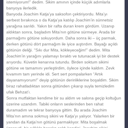
istemiyorum!” dedim. Sikim amının içinde küçük adımlarla
banyoya ilerledik.
Banyoda Joachim Katja’ya saksofon çektiriyordu. Mita’yı
serbest bırakınca o da Katja’ya katılıp Joachim’in sünnetsiz
yarağına sarıldı. Yakın bir rafta duran krem gördüm. Uzanıp
aldıktan sonra, başladım Mita’nın götüne sürmeye. Arada bir
parmağımı götüne sokuyordum. Daha sonra iki – üç parmak,
derken götünü dört parmağım ile iyice aıştırdım. Bayağı açıldı
götünün deliği. “Sıkı dur Mita, kökleyeceğim!” dedim. Mita
Joachim’in yarağını yalamayı bıraktı ve tutunacak iyi bir destek
arıyordu. Küvetin kenarına tutundu. Birden soktum sikimi
götüne ve tamamını yerleştirdim, öylece içinde kaldım. Zevk
kıvamım tam yerinde idi. Sert sert pompalarken “Artık
dayanamıyorum!” deyip götünün derinliklerine boşaldim. Sikim
biraz rahatladıktan sonra götünden çıkarıp suyla temizledim
ufak Behzat’ı.
Sonra mutfaktan kendime bir su aldım ve salona geçip koltuğun
üzerine uzandım. Tabiki onların seslerinden ben rahat
duramadım ve tekrar banyoya gittim. Bu arada Joachim
Mita’nın amına sokmuş sikini ve Katja’yı yalıyor. Yalarken bir
yandan da Katja’nın götünü parmaklıyor. Mita boşalmak
üzereydi, bir çığlıkla boşalıp saldı kendini. Joachim sikini