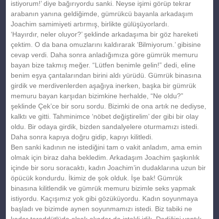
istiyorum!’ diye bağırıyordu sanki. Neyse işimi görüp tekrar
arabanın yanına geldiğimde, gümrükcü bayanla arkadaşım
Joachim samimiyeti artırmış, birlikte gülüşüyorlardı.
‘Hayırdır, neler oluyor?’ şeklinde arkadaşıma bir göz hareketi
çektim. O da bana omuzlarını kaldırarak ‘Bilmiyorum.’ gibisine
cevap verdi. Daha sonra anladığımıza göre gümrük memuru
bayan bize takmış meğer. “Lütfen benimle gelin!” dedi, eline
benim eşya çantalarından birini aldı yürüdü. Gümrük binasına
girdik ve merdivenlerden aşağıya inerken, başka bir gümrük
memuru bayan karşıdan bizimkine herhalde, “Ne oldu?”
şeklinde Çek’ce bir soru sordu. Bizimki de ona artık ne dediyse,
kalktı ve gitti. Tahminimce ‘nöbet değiştirelim’ der gibi bir olay
oldu. Bir odaya girdik, bizden sandalyelere oturmamızı istedi.
Daha sonra kapıya doğru gidip, kapıyı kilitledi.
Ben sanki kadının ne istediğini tam o vakit anladım, ama emin
olmak için biraz daha bekledim. Arkadaşım Joachim şaşkınlık
içinde bir soru soracaktı, kadın Joachim’in dudaklarına uzun bir
öpücük kondurdu. İkimiz de şok olduk. İşe bak! Gümrük
binasına kilitlendik ve gümrük memuru bizimle seks yapmak
istiyordu. Kaçışımız yok gibi gözüküyordu. Kadın soyunmaya
başladı ve bizimde aynen soyunmamızı istedi. Biz tabiki ne
kadar tereddütlüde olsak okadar da istekli idik. Dediğini yaptık