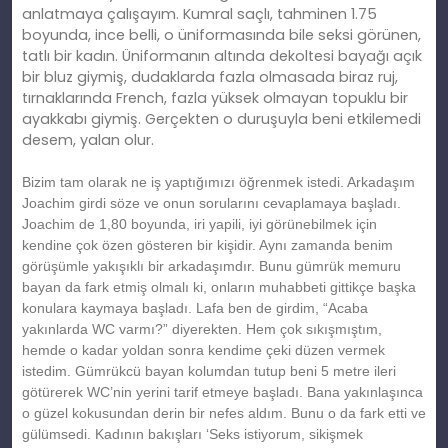
anlatmaya çalışayım. Kumral saçlı, tahminen 1.75
boyunda, ince belli, o üniformasında bile seksi görünen,
tatlı bir kadın. Üniformanın altında dekoltesi bayağı açık
bir bluz giymiş, dudaklarda fazla olmasada biraz ruj,
tırnaklarında French, fazla yüksek olmayan topuklu bir
ayakkabı giymiş. Gerçekten o duruşuyla beni etkilemedi
desem, yalan olur.
Bizim tam olarak ne iş yaptığımızı öğrenmek istedi. Arkadaşım
Joachim girdi söze ve onun sorularını cevaplamaya başladı.
Joachim de 1,80 boyunda, iri yapili, iyi görünebilmek için
kendine çok özen gösteren bir kişidir. Aynı zamanda benim
görüşümle yakışıklı bir arkadaşımdır. Bunu gümrük memuru
bayan da fark etmiş olmalı ki, onların muhabbeti gittikçe başka
konulara kaymaya başladı. Lafa ben de girdim, “Acaba
yakınlarda WC varmı?” diyerekten. Hem çok sıkışmıştım,
hemde o kadar yoldan sonra kendime çeki düzen vermek
istedim. Gümrükcü bayan kolumdan tutup beni 5 metre ileri
götürerek WC’nin yerini tarif etmeye başladı. Bana yakınlaşınca
o güzel kokusundan derin bir nefes aldım. Bunu o da fark etti ve
gülümsedi. Kadının bakışları ‘Seks istiyorum, sikişmek