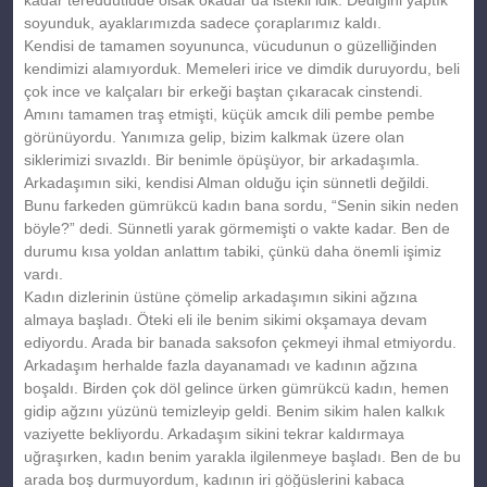
soyunduk, ayaklarımızda sadece çoraplarımız kaldı.
Kendisi de tamamen soyununca, vücudunun o güzelliğinden
kendimizi alamıyorduk. Memeleri irice ve dimdik duruyordu, beli
çok ince ve kalçaları bir erkeği baştan çıkaracak cinstendi.
Amını tamamen traş etmişti, küçük amcık dili pembe pembe
görünüyordu. Yanımıza gelip, bizim kalkmak üzere olan
siklerimizi sıvazldı. Bir benimle öpüşüyor, bir arkadaşımla.
Arkadaşımın siki, kendisi Alman olduğu için sünnetli değildi.
Bunu farkeden gümrükcü kadın bana sordu, “Senin sikin neden
böyle?” dedi. Sünnetli yarak görmemişti o vakte kadar. Ben de
durumu kısa yoldan anlattım tabiki, çünkü daha önemli işimiz
vardı.
Kadın dizlerinin üstüne çömelip arkadaşımın sikini ağzına
almaya başladı. Öteki eli ile benim sikimi okşamaya devam
ediyordu. Arada bir banada saksofon çekmeyi ihmal etmiyordu.
Arkadaşım herhalde fazla dayanamadı ve kadının ağzına
boşaldı. Birden çok döl gelince ürken gümrükcü kadın, hemen
gidip ağzını yüzünü temizleyip geldi. Benim sikim halen kalkık
vaziyette bekliyordu. Arkadaşım sikini tekrar kaldırmaya
uğraşırken, kadın benim yarakla ilgilenmeye başladı. Ben de bu
arada boş durmuyordum, kadının iri göğüslerini kabaca