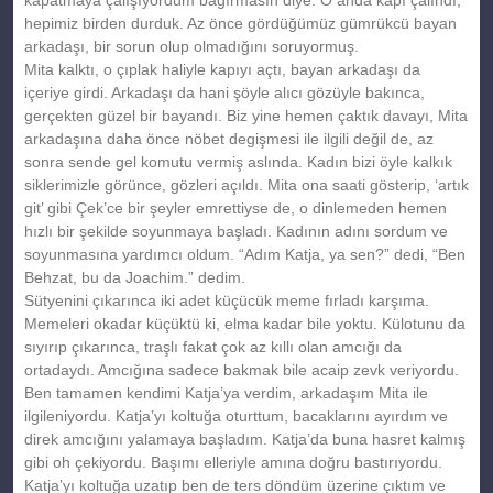
hepimiz birden durduk. Az önce gördüğümüz gümrükcü bayan
arkadaşı, bir sorun olup olmadığını soruyormuş.
Mita kalktı, o çıplak haliyle kapıyı açtı, bayan arkadaşı da
içeriye girdi. Arkadaşı da hani şöyle alıcı gözüyle bakınca,
gerçekten güzel bir bayandı. Biz yine hemen çaktık davayı, Mita
arkadaşına daha önce nöbet degişmesi ile ilgili değil de, az
sonra sende gel komutu vermiş aslında. Kadın bizi öyle kalkık
siklerimizle görünce, gözleri açıldı. Mita ona saati gösterip, ‘artık
git’ gibi Çek’ce bir şeyler emrettiyse de, o dinlemeden hemen
hızlı bir şekilde soyunmaya başladı. Kadının adını sordum ve
soyunmasına yardımcı oldum. “Adım Katja, ya sen?” dedi, “Ben
Behzat, bu da Joachim.” dedim.
Sütyenini çıkarınca iki adet küçücük meme fırladı karşıma.
Memeleri okadar küçüktü ki, elma kadar bile yoktu. Külotunu da
sıyırıp çıkarınca, traşlı fakat çok az kıllı olan amcığı da
ortadaydı. Amcığına sadece bakmak bile acaip zevk veriyordu.
Ben tamamen kendimi Katja’ya verdim, arkadaşım Mita ile
ilgileniyordu. Katja’yı koltuğa oturttum, bacaklarını ayırdım ve
direk amcığını yalamaya başladım. Katja’da buna hasret kalmış
gibi oh çekiyordu. Başımı elleriyle amına doğru bastırıyordu.
Katja’yı koltuğa uzatıp ben de ters döndüm üzerine çıktım ve