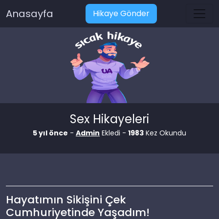
Anasayfa
Hikaye Gönder
Sex Hikayeleri
5 yıl önce
-
Admin
Ekledi -
1983
Kez Okundu
Hayatımın Sikişini Çek
Cumhuriyetinde Yaşadım!