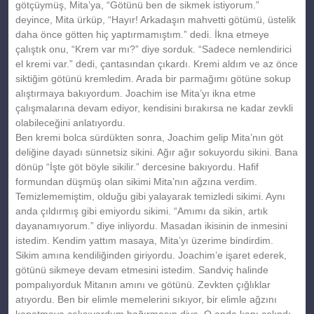
götçüymüş, Mita’ya, “Götünü ben de sikmek istiyorum.”
deyince, Mita ürküp, “Hayır! Arkadaşın mahvetti götümü, üstelik
daha önce götten hiç yaptırmamıştım.” dedi. İkna etmeye
çalıştık onu, “Krem var mı?” diye sorduk. “Sadece nemlendirici
el kremi var.” dedi, çantasından çıkardı. Kremi aldım ve az önce
siktiğim götünü kremledim. Arada bir parmağımı götüne sokup
alıştırmaya bakıyordum. Joachim ise Mita’yı ikna etme
çalışmalarına devam ediyor, kendisini bırakırsa ne kadar zevkli
olabileceğini anlatıyordu.
Ben kremi bolca sürdükten sonra, Joachim gelip Mita’nın göt
deliğine dayadı sünnetsiz sikini. Ağır ağır sokuyordu sikini. Bana
dönüp “İşte göt böyle sikilir.” dercesine bakıyordu. Hafif
formundan düşmüş olan sikimi Mita’nın ağzına verdim.
Temizlememiştim, olduğu gibi yalayarak temizledi sikimi. Aynı
anda çıldırmış gibi emiyordu sikimi. “Amımı da sikin, artık
dayanamıyorum.” diye inliyordu. Masadan ikisinin de inmesini
istedim. Kendim yattım masaya, Mita’yı üzerime bindirdim.
Sikim amına kendiliğinden giriyordu. Joachim’e işaret ederek,
götünü sikmeye devam etmesini istedim. Sandviç halinde
pompalıyorduk Mitanın amını ve götünü. Zevkten çığlıklar
atıyordu. Ben bir elimle memelerini sıkıyor, bir elimle ağzını
kapatmaya çalışıyordum bağırmasın diye. O anda kapı çalındı,