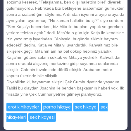
sözümü keserek, “Telaşlanma, ben o işi hallettim bile!” diyerek
gülümsüyordu. Fabrikada bizi bekleyene arabamızın gümrükten
sonra arızalandığını söylemiş. Ardından işyerini arayıp oraya da
aynı yalanı uydurmuş. “Ne zaman hallettin bu işi?” diye sordum.
“Sen Katja’yı becerirken, biz Mita ile bu planı yaptık ve gereken
yerlere telefon açtık.” dedi. Mita’da o gün için Katja ile kendisine
izin yazdırmış işyerinden. “Anlaşıldı bugünde sikimiz bayram
edecek!” dedim. Katja ve Mita’yı uyandırdık. Kahvaltımız bile
sikişerek geçti. Mita’nın amına bal döküp hepimiz yaladık.
Katja’nın götüne salam soktuk ve Mita’ya yedirdik. Kahvaltıdan
sonra oradaki alışveriş merkezine gidip soyunma odalarında
sikiştik. Cafenin tuvaletinde dörtlü sikiştik. Arabanın motor
kaputu üzerinde bile sikiştik.
Diyebilirim ki, hayatımın sikişini Çek Cumhuriyetinde yaşadım.
Tabiki bu olaydan Joachim ile benden başkasının haberi yok. İlk
fırsatta yine Çek Cumhuriyeti’ne gitmeyi planlıyoruz.
erotik hikayeler
porno hikaye
sex hikaye
sex
hikayeleri
sex hikayesi