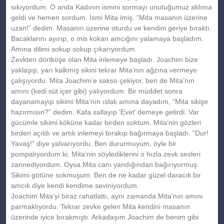
sıkıyordum. O anda Kadının ismini sormayı unutuğumuz aklıma
geldi ve hemen sordum. İsmi Mita imiş. “Mita masanın üzerine
uzan!” dedim. Masanın üzerine oturdu ve kendini geriye bıraktı.
Bacaklarını ayırıp, o mis kokan amcığını yalamaya başladım.
Amına dilimi sokup sokup çıkarıyordum.
Zevkten dörtköşe olan Mita inlemeye başladı. Joachim bize
yaklaşıp, yarı kalkmış sikini tekrar Mita’nın ağzına vermeye
çalışıyordu. Mita Joachim’e sakso çekiyor, ben de Mita’nın
amını (kedi süt içer gibi) yalıyordum. Bir müddet sonra
dayanamayıp sikimi Mita’nın ıslak amına dayadım, “Mita sikişe
hazırmısın?” dedim. Kafa sallayıp ‘Evet’ demeye getirdi. Var
gücümle sikimi köküne kadar birden soktum. Mita’nin gözleri
birden açıldı ve artık inlemeyi bırakıp bağırmaya başladı. “Dur!
Yavaş!” diye yalvarıyordu. Ben dururmuyum, öyle bir
pompalıyordum ki, Mita’nin söylediklerini o hızla zevk sesleri
zannediyordum. Oysa Mita canı yandığından bağırıyormuş.
Sikimi götüne sokmuşum. Ben de ne kadar güzel daracık bir
amcık diye kendi kendime seviniyordum.
Joachim Mita’yi biraz rahatlattı, aynı zamanda Mita’nın amını
parmaklıyordu. Tekrar zevke gelen Mita kendini masanın
üzerinde iyice bırakmıştı. Arkadaşım Joachim de benim gibi