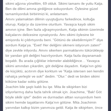
sikimi ağzına yönelttim, 69 olduk. Sikimi tamamı ile yuttu Katja.
Ben de dilimi amına girdiğince sokuyordum. Öylesine güzel
tamamlıyorduk birbirimizi ki, anlatamam.
Amını yalamaktan dilimin uyuştuğunu farkedince, koltuğa
oturup, Katja’yı da üzerime oturttum. Yavaşca kaydı sikim
amının içine. Ben fazla uğraşmıyordum, Katja sikimin üzerimde
kalçalarını delicesine oynatıyordu. Amı sikimi öylesine bir
emiyordu ki çıldırtıyordu beni. “Götünü de sikebilirmiyim?” diye
sordum Katja’ya. “Evet! Her deliğimi sikmeni istiyorum zaten!”
diye zevkle inliyordu. Amını sikerken parmaklarımı tükürükleyip
bir yandan göt deliğini hazırlıyordum. Katja fazla dayanamadı
boşaldı. Bu arada çığlıklar inlemeler alabildiğince… Yavaşca
sikimi amından çıkardim, göt deliğine dayadım. Katja’nın götü
de küçüktü, acıtırım diye korktum ve “Katja istersen sen kendin
rahatça yerleştir ve sok!” dedim. “Olur.” dedi ve birden sikimi
köküne kadar soktu götüne.
Joachim bile şaştı kaldı bu işe. Mita ile sikişirken bizi
izliyorlarmış daha fazla tahrik olmak için. Joachime, “Bak! Göt
böyle sikilir işte!” dedim ve durmadan alttan vuruyordum hem
sikimi hemde taşaklarımı Katja’nın götüne. Mita Joachimin
yanından kalkıp bizim yanımıza geldi. Katja ile sikişirken, önce