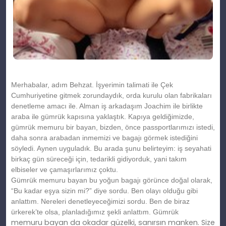
Merhabalar, adım Behzat. İşyerimin talimati ile Çek
Cumhuriyetine gitmek zorundaydık, orda kurulu olan fabrikaları
denetleme amacı ile. Alman iş arkadaşım Joachim ile birlikte
araba ile gümrük kapısına yaklaştık. Kapıya geldiğimizde,
gümrük memuru bir bayan, bizden, önce passportlarımızı istedi,
daha sonra arabadan inmemizi ve bagajı görmek istediğini
söyledi. Aynen uyguladık. Bu arada şunu belirteyim: iş seyahati
birkaç gün süreceği için, tedarikli gidiyorduk, yani takım
elbiseler ve çamaşırlarımız çoktu.
Gümrük memuru bayan bu yoğun bagajı görünce doğal olarak,
“Bu kadar eşya sizin mi?” diye sordu. Ben olayı olduğu gibi
anlattım. Nereleri denetleyeceğimizi sordu. Ben de biraz
ürkerek’te olsa, planladığımız şekli anlattım. Gümrük
memuru bayan da okadar güzelki, sanırsın manken. Size