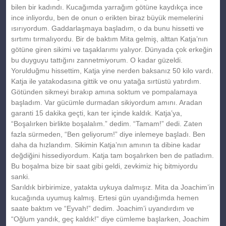
bilen bir kadındı. Kucağımda yarrağım götüne kaydıkça ince
ince inliyordu, ben de onun o erikten biraz büyük memelerini
ısırıyordum. Gaddarlaşmaya başladım, o da bunu hissetti ve
sırtımı tırmalıyordu. Bir de baktım Mita gelmiş, alttan Katja’nın
götüne giren sikimi ve taşaklarımı yalıyor. Dünyada çok erkeğin
bu duyguyu tattığını zannetmiyorum. O kadar güzeldi.
Yorulduğmu hissettim, Katja yine nerden baksanız 50 kilo vardı.
Katja ile yatakodasına gittik ve onu yatağa sırtüstü yatırdım.
Götünden sikmeyi bırakıp amına soktum ve pompalamaya
başladım. Var gücümle durmadan sikiyordum amını. Aradan
garanti 15 dakika geçti, kan ter içinde kaldık. Katja’ya,
“Boşalırken birlikte boşalalım.” dedim. “Tamam!” dedi. Zaten
fazla sürmeden, “Ben geliyorum!” diye inlemeye başladı. Ben
daha da hızlandım. Sikimin Katja’nın amının ta dibine kadar
değdiğini hissediyordum. Katja tam boşalırken ben de patladım.
Bu boşalma bize bir saat gibi geldi, zevkimiz hiç bitmiyordu
sanki.
Sarıldık birbirimize, yatakta uykuya dalmışız. Mita da Joachim’in
kucağında uyumuş kalmış. Ertesi gün uyandığımda hemen
saate baktım ve “Eyvah!” dedim. Joachim’i uyandırdım ve
“Oğlum yandık, geç kaldık!” diye cümleme başlarken, Joachim