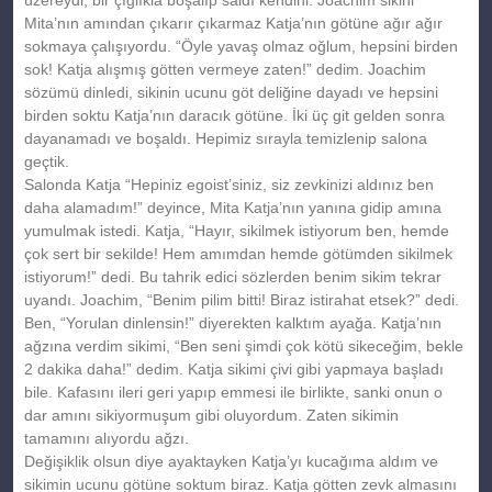
Mita’nın amından çıkarır çıkarmaz Katja’nın götüne ağır ağır
sokmaya çalışıyordu. “Öyle yavaş olmaz oğlum, hepsini birden
sok! Katja alışmış götten vermeye zaten!” dedim. Joachim
sözümü dinledi, sikinin ucunu göt deliğine dayadı ve hepsini
birden soktu Katja’nın daracık götüne. İki üç git gelden sonra
dayanamadı ve boşaldı. Hepimiz sırayla temizlenip salona
geçtik.
Salonda Katja “Hepiniz egoist’siniz, siz zevkinizi aldınız ben
daha alamadım!” deyince, Mita Katja’nın yanına gidip amına
yumulmak istedi. Katja, “Hayır, sikilmek istiyorum ben, hemde
çok sert bir sekilde! Hem amımdan hemde götümden sikilmek
istiyorum!” dedi. Bu tahrik edici sözlerden benim sikim tekrar
uyandı. Joachim, “Benim pilim bitti! Biraz istirahat etsek?” dedi.
Ben, “Yorulan dinlensin!” diyerekten kalktım ayağa. Katja’nın
ağzına verdim sikimi, “Ben seni şimdi çok kötü sikeceğim, bekle
2 dakika daha!” dedim. Katja sikimi çivi gibi yapmaya başladı
bile. Kafasını ileri geri yapıp emmesi ile birlikte, sanki onun o
dar amını sikiyormuşum gibi oluyordum. Zaten sikimin
tamamını alıyordu ağzı.
Değişiklik olsun diye ayaktayken Katja’yı kucağıma aldım ve
sikimin ucunu götüne soktum biraz. Katja götten zevk almasını