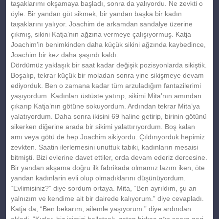
taşaklarımı okşamaya başladı, sonra da yalıyordu. Ne zevkti o
öyle. Bir yandan göt sikmek, bir yandan başka bir kadın
taşaklarını yalıyor. Joachim de arkamdan sandalye üzerine
çıkmış, sikini Katja’nın ağzına vermeye çalışıyormuş. Katja
Joachim’in benimkinden daha küçük sikini ağzında kaybedince,
Joachim bir kez daha şaşırdı kaldı.
Dördümüz yaklaşık bir saat kadar değişik pozisyonlarda sikiştik.
Boşalıp, tekrar küçük bir moladan sonra yine sikişmeye devam
ediyorduk. Ben o zamana kadar tüm arzuladığım fantazilerimi
yaşıyordum. Kadınları üstüste yatırıp, sikimi Mita’nın amından
çıkarıp Katja’nın götüne sokuyordum. Ardından tekrar Mita’ya
yalatıyordum. Daha sonra ikisini 69 haline getirip, birinin götünü
sikerken diğerine arada bir sikimi yalattırıyordum. Boş kalan
amı veya götü de hep Joachim sikiyordu. Çıldırıyorduk hepimiz
zevkten. Saatin ilerlemesini unuttuk tabiki, kadınların mesaisi
bitmişti. Bizi evlerine davet ettiler, orda devam ederiz dercesine.
Bir yandan akşama doğru ilk fabrikada olmamız lazım iken, öte
yandan kadınlarin evli olup olmadıklarını düşünüyordum.
“Evlimisiniz?” diye sordum ortaya. Mita, “Ben ayrıldım, şu an
yalnızım ve kendime ait bir dairede kalıyorum.” diye cevapladı.
Katja da, “Ben bekarım, ailemle yaşıyorum.” diye ardından
ekledi. “Kızlar, biz işimizi halletsek, zaten birkaç gün sonra geri