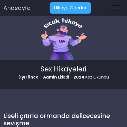
Anasayfa
Hikaye Gönder
Sex Hikayeleri
3 yıl önce
-
Admin
Ekledi -
2024
Kez Okundu
Liseli çıtırla ormanda delicecesine
sevişme