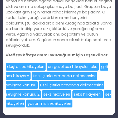
sonra da hemen ağaca dayalı bir şekilde beni kucağına
aldı ve amıma sokup çıkarmaya başladı. Gruptan baya
uzaklaştığımız için rahat rahat inlemeye başladım. O
kadar kalın yarağı vardı ki Amımın her yerini
doldurmuştu. dakikalarca beni kucağında zıplattı. Sonra
da beni indirip yere diz çöktürdü ve yarağını ağzıma
verdi. Ağzımla yalayarak onu boşalttım ve bütün
döllerini yuttum. O günden sonra sık sık bulup saatlerce
sevişiyorduk.
liseli sex hikaye
anımı okuduğunuz için teşekkürler.
duşta sex hikayeleri
en güzel sex hikayeleri oku
gizli
sex hikayem
Liseli çıtırla ormanda delicecesine
sevişme konusu
Liseli çıtırla ormanda delicecesine
sevişme konusu 2
seks hikayeleri
seks hikayelerii
sex
hikayelleri
yasanmis sexhikayeleri