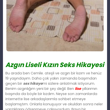
Azgın Liseli Kızın Seks Hikayesi
Bu arada ben Cemile. ateşli ve azgın bir kızım ve henüz
19 yaşındayım. Daha çok yakın zamanda başımdan
geçen bir
sex hikaye
mi sizlere anlatmak istiyorum.
Benim azgınlığım yeni bir şey değil. Ben
lise
yıllarımın
başında da böyle bir kızdım. Neyse son zamanlarda
internette lise arkadaşlarımla sohbet etmeye
başlamıştım. Onlarla konuşuyor ve okuldan sonra neler
yaptıklarını öğrenmeye çalışıyordum. Baya bir