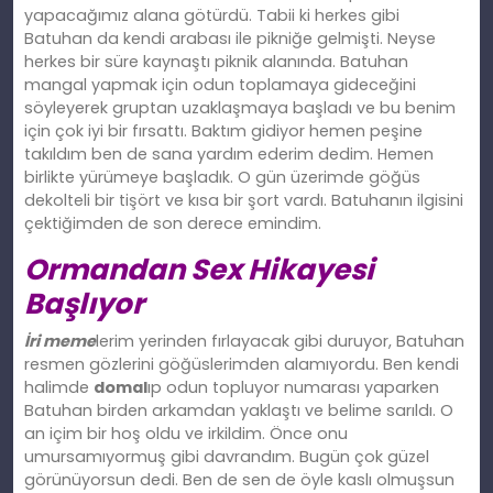
yapacağımız alana götürdü. Tabii ki herkes gibi
Batuhan da kendi arabası ile pikniğe gelmişti. Neyse
herkes bir süre kaynaştı piknik alanında. Batuhan
mangal yapmak için odun toplamaya gideceğini
söyleyerek gruptan uzaklaşmaya başladı ve bu benim
için çok iyi bir fırsattı. Baktım gidiyor hemen peşine
takıldım ben de sana yardım ederim dedim. Hemen
birlikte yürümeye başladık. O gün üzerimde göğüs
dekolteli bir tişört ve kısa bir şort vardı. Batuhanın ilgisini
çektiğimden de son derece emindim.
Ormandan Sex Hikayesi
Başlıyor
İri meme
lerim yerinden fırlayacak gibi duruyor, Batuhan
resmen gözlerini göğüslerimden alamıyordu. Ben kendi
halimde
domal
ıp odun topluyor numarası yaparken
Batuhan birden arkamdan yaklaştı ve belime sarıldı. O
an içim bir hoş oldu ve irkildim. Önce onu
umursamıyormuş gibi davrandım. Bugün çok güzel
görünüyorsun dedi. Ben de sen de öyle kaslı olmuşsun