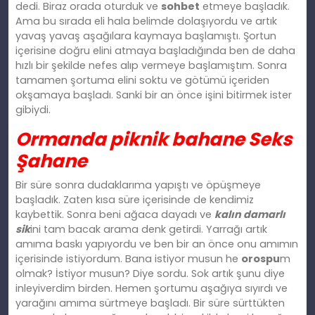
dedi. Biraz orada oturduk ve
sohbet
etmeye başladık.
Ama bu sırada eli hala belimde dolaşıyordu ve artık
yavaş yavaş aşağılara kaymaya başlamıştı. Şortun
içerisine doğru elini atmaya başladığında ben de daha
hızlı bir şekilde nefes alıp vermeye başlamıştım. Sonra
tamamen şortuma elini soktu ve götümü içeriden
okşamaya başladı. Sanki bir an önce işini bitirmek ister
gibiydi.
Ormanda piknik bahane Seks
Şahane
Bir süre sonra dudaklarıma yapıştı ve öpüşmeye
başladık. Zaten kısa süre içerisinde de kendimiz
kaybettik. Sonra beni ağaca dayadı ve
kalın damarlı
sik
ini tam bacak arama denk getirdi. Yarrağı artık
amıma baskı yapıyordu ve ben bir an önce onu amımın
içerisinde istiyordum. Bana istiyor musun he
orospu
m
olmak? İstiyor musun? Diye sordu. Sok artık şunu diye
inleyiverdim birden. Hemen şortumu aşağıya sıyırdı ve
yarağını amıma sürtmeye başladı. Bir süre sürttükten