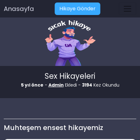
Anasayfa
Hikaye Gönder
Sex Hikayeleri
5 yıl önce
-
Admin
Ekledi -
3194
Kez Okundu
Muhteşem ensest hikayemiz