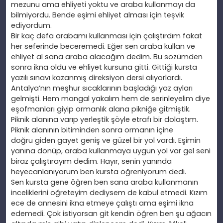
mezunu ama ehliyeti yoktu ve araba kullanmayı da
bilmiyordu. Bende eşimi ehliyet alması için teşvik
ediyordum.
Bir kaç defa arabamı kullanması için çalıştırdım fakat
her seferinde beceremedi. Eğer sen araba kullan ve
ehliyet al sana araba alacağım dedim. Bu sözümden
sonra ikna oldu ve ehliyet kursuna gitti. Gittiği kursta
yazılı sı
navı kazanmış direksiyon dersi alıyorlardı.
Antalya’nın meşhur sıcaklarının başladığı yaz ayları
gelmişti. Hem mangal yakalım hem de serinleyelim diye
eşofmanları giyip ormanlık alana pikniğe gitmiştik.
Piknik
alanına varıp yerleştik ş
öyle etrafı bir dolaştım.
Piknik alanının bitiminden sonra ormanın içine
doğ
ru
giden gayet geni
ş ve güzel bir yol vardı. Eşimin
yanına dönüp, araba kullanmaya uygun yol var gel seni
biraz çalıştı
rayım dedim. Hayır, senin yanında
heyecanlanıyorum ben kursta
öğreniyorum dedi.
Sen kursta gene öğren ben sana araba kullanmanın
inceliklerini
öğreteyim dediysem de kabul etmedi. Kızım
ece de annesini ikna etmeye
çalıştı ama eşimi ikna
edemedi.
Çok istiyorsan git kendin öğren ben şu ağacın