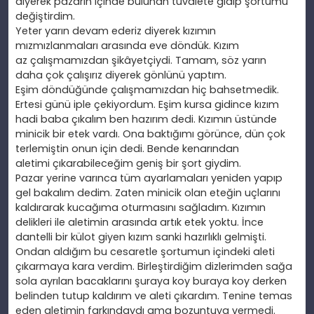
diyerek pazarın içinde bulunan tuvalete gidip
şortumu
değiştirdim.
Yeter yarın devam ederiz diyerek kızımın
mızmızlanmaları arasında eve döndük. Kızım
az
çalışmamızdan şikâyetçiydi. Tamam, söz yarın
daha
çok çalışırız diyerek gönlünü yaptım.
Eşim döndüğünde çalışmamızdan hiç bahsetmedik.
Ertesi günü iple çekiyordum. Eşim kursa gidince kızım
hadi baba
çıkalım ben hazırım dedi. Kızımın
üstünde
minicik bir etek vardı. Ona baktığımı görünce, dün çok
terlemiştin onun için dedi. Bende kenarından
aletimi
çıkarabileceğim geniş bir şort giydim.
Pazar yerine varınca tüm ayarlamaları yeniden yapıp
gel bakalım dedim. Zaten minicik olan eteğin uçlarını
kaldırarak kucağıma oturmasını sağladım. Kızımın
delikleri ile aletimin arasında artık etek yoktu. İnce
dantelli bir külot giyen kızım sanki hazırlıklı gelmişti.
Ondan aldığım bu cesaretle şortumun içindeki aleti
çıkarmaya kara verdim. Birleştirdiğim dizlerimden sağa
sola ayrılan bacaklarını şuraya koy buraya koy derken
belinden tutup kaldırım ve aleti
çıkardım. Tenine temas
eden aletimin farkındaydı ama bozuntuya vermedi.