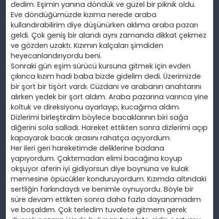
dedim. Eşimin yanına döndük ve güzel bir piknik oldu.
Eve döndüğümüzde kızıma nerede araba
kullandırabilirim diye düşünürken aklıma araba pazarı
geldi.
Çok geniş bir alandı aynı zamanda dikkat
çekmez
ve gözden uzaktı. Kızımın kalçaları şimdiden
heyecanlandırıyordu beni.
Sonraki gün eşim sürücü kursuna gitmek için evden
çıkınca kızım hadi baba bizde gidelim dedi.
Üzerimizde
bir
şort bir tişört vardı. Cüzdanı ve arabanın anahtarını
alırken yedek bir şort aldım. Araba pazarına varınca yine
koltuk ve direksiyonu ayarlayıp, kucağıma aldım.
Dizlerimi birleştirdim böylece bacaklarının biri sağa
diğerini sola salladı. Hareket ettikten sonra dizlerimi açıp
kapayarak bacak arasını rahatça açıyordum.
Her ileri geri hareketimde deliklerine badana
yapıyordum.
Çaktırmadan elimi bacağına koyup
okşuyor aferin iyi gidiyorsun diye boynuna ve kulak
memesine
öpücükler konduruyordum. Kızımda altındaki
sertliğin farkındaydı ve benimle oynuyordu. Böyle bir
süre devam ettikten sonra daha fazla dayanamadım
ve boşaldım.
Çok terledim tuvalete gitmem gerek