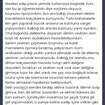
Hareket edip pazar yerinde turlamaya başladık. Evet,
sen bu işi
öğreneceksin diye saçlarını okşuyor
boynunu
öpüyordum. Ara ara kalkıp otururken aletim
bacaklarına kalçalarına sürtüyordu. Türlü bahanelerle
ileri geri yaparak bacak arasına ve külotuna vargel
yapıyordum. Kalktığı bir anında külotunu yana sıyırdım.
Oturduğunda deliklerine dayanan aletim zevkten dört
köşe idi. Amının dudaklarını hissedebiliyordum.
Aletim zevkten çırpınırken boynunu ve kulak
memelerini
öpmeyi bırakmış yalıyordum. Kızım
arabadan aldığı zevkin yanına altındaki zevki de eklemiş
aletimin
üstünde kıvranıyordu. Kalktığı bir anında onu
alttan kalçasından havada tutup aleti deliğine
dayadım. Sıcaktan ve zevkten vıcık vıcık olan deliğine
girmeye hazır bir alet vardı. Her şey ona bağlıydı isterse
oturur içine alır istemezse oturmaz kenara
çekerdi.
Nefes almadan hareketsiz bekliyordum.
Selin yavaşça kendini bırakıp sikime bastırdı. Sikimin başı
girince, ben de alttan bastırdım ve sikimin kalanını da
ben soktum. İçindeydim
İnanılmaz bir şeydi. Daha git
gel yapamadan, o saniye beline sarılıp içine volkan gibi