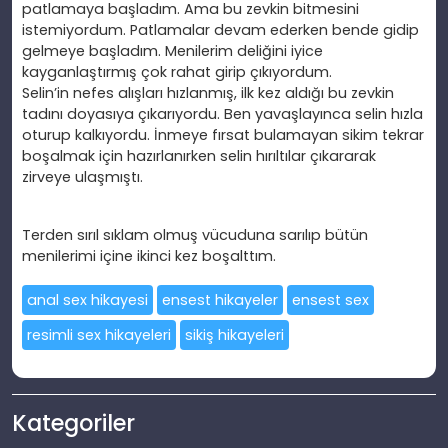
patlamaya başladım. Ama bu zevkin bitmesini
istemiyordum. Patlamalar devam ederken bende gidip
gelmeye başladım. Menilerim deliğini iyice
kayganlaştırmış
çok rahat girip çıkıyordum.
Selin’in nefes alışları hızlanmış, ilk kez aldığı bu zevkin
tadını doyasıya
çıkarıyordu. Ben yavaşlayınca selin hızla
oturup kalkıyordu. İnmeye fırsat bulamayan sikim tekrar
boşalmak için hazırlanırken selin hırıltılar
çıkararak
zirveye ulaşmıştı.
Terden sırıl sıklam olmuş vücuduna sarılıp bütün
menilerimi içine ikinci kez boşalttım.
anal sex hikayesi
ensest hikayeler
ensest sex
resimli sex hikayeleri
sikiş hikayeleri
Kategoriler