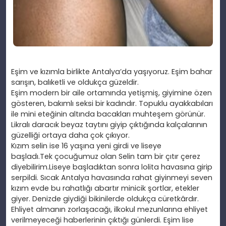
Eşim ve kızımla birlikte Antalya’da yaşıyoruz. Eşim bahar
sarışın, balıketli ve oldukça güzeldir.
Eşim modern bir aile ortamında yetişmiş, giyimine
özen
gösteren, bakımlı seksi bir kadındır. Topuklu ayakkabıları
ile mini eteğinin altında bacakları muhteşem görünür.
Likralı daracık beyaz taytını giyip
çıktığında kalçalarının
güzelliği ortaya daha
çok çıkıyor.
Kızım selin ise 16 yaşına yeni girdi ve liseye
başladı.Tek
çocuğumuz olan Selin tam bir
çıtır
çerez
diyebilirim.Liseye başladıktan sonra lolita havasına girip
serpildi. Sıcak Antalya havasında rahat giyinmeyi seven
kızım evde bu rahatlığı abartır minicik şortlar, etekler
giyer. Denizde giydiği bikinilerde oldukça cüretkârdır.
Ehliyet almanın zorlaşacağı, ilkokul mezunlarına ehliyet
verilmeyeceği haberlerinin
çıktığı günlerdi. Eşim lise