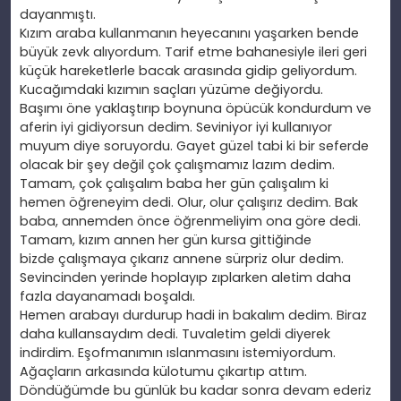
dayanmıştı.
Kızım araba kullanmanın heyecanını yaşarken bende
büyük zevk alıyordum. Tarif etme bahanesiyle ileri geri
küçük hareketlerle bacak arasında gidip geliyordum.
Kucağımdaki kızımın saçları yüzüme değiyordu.
Başımı
öne yaklaştırıp boynuna
öpücük kondurdum ve
aferin iyi gidiyorsun dedim. Seviniyor iyi kullanıyor
muyum diye soruyordu. Gayet güzel tabi ki bir seferde
olacak bir
şey değil
çok çalışmamız lazım dedim.
Tamam,
çok çalışalım baba her gün çalışalım ki
hemen
öğreneyim dedi. Olur, olur
çalışırız dedim. Bak
baba, annemden
önce öğrenmeliyim ona göre dedi.
Tamam, kızım annen her gün kursa gittiğinde
bizde
çalışmaya
çıkarız annene sürpriz olur dedim.
Sevincinden yerinde hoplayıp zıplarken aletim daha
fazla dayanamadı boşaldı.
Hemen arabayı durdurup hadi in bakalım dedim. Biraz
daha kullansaydım dedi. Tuvaletim geldi diyerek
indirdim. Eşofmanımın ıslanmasını istemiyordum.
Ağaçların arkasında külotumu çıkartıp attım.
Döndüğümde bu günlük bu kadar sonra devam ederiz