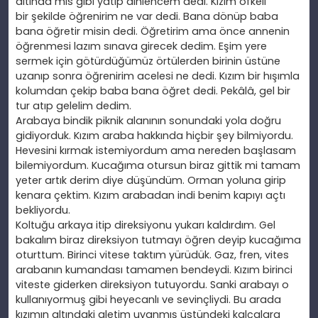
altında mis gibi yatıp dinlencem dedi. Kızım
öfkeli
bir
şekilde
öğrenirim ne var dedi. Bana dönüp baba
bana öğretir misin dedi.
Öğretirim ama
önce annenin
öğrenmesi lazım sınava girecek dedim. Eşim yere
sermek için götürdüğümüz örtülerden birinin üstüne
uzanıp sonra
öğrenirim acelesi ne dedi. Kızım bir hışımla
kolumdan
çekip baba bana öğ
ret
dedi. Pekâlâ, gel bir
tur at
ıp gelelim dedim.
Arabaya bindik piknik alanının sonundaki yola doğru
gidiyorduk. Kızım araba hakkında hiçbir
şey bilmiyordu.
Hevesini kırmak istemiyordum ama nereden başlasam
bilemiyordum. Kucağıma otursun biraz gittik mi tamam
yeter artık derim diye düşündüm. Orman yoluna girip
kenara çektim. Kızım arabadan indi benim kapıyı açtı
bekliyordu.
Koltuğu arkaya itip direksiyonu yukarı kaldırdım. Gel
bakalım biraz direksiyon tutmayı
öğren deyip kucağıma
oturttum. Birinci vitese taktım yürüdük. Gaz, fren, vites
arabanın kumandası tamamen bendeydi. Kızım birinci
viteste giderken direksiyon tutuyordu. Sanki arabayı o
kullanıyormuş gibi heyecanlı ve sevinçliydi. Bu arada
kızımın altındaki aletim uyanmış
üstündeki kalçalara