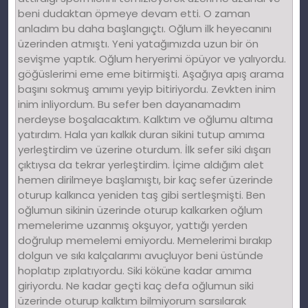
beni dudaktan öpmeye devam etti. O zaman
anladım bu daha başlangıçtı. Oğlum ilk heyecanını
üzerinden atmıştı. Yeni yatağımızda uzun bir ön
sevişme yaptık. Oğlum heryerimi öpüyor ve yalıyordu.
göğüslerimi eme eme bitirmişti. Aşağıya apış arama
başını sokmuş amımı yeyip bitiriyordu. Zevkten inim
inim inliyordum. Bu sefer ben dayanamadım
nerdeyse boşalacaktım. Kalktım ve oğlumu altıma
yatırdım. Hala yarı kalkık duran sikini tutup amıma
yerleştirdim ve üzerine oturdum. İlk sefer siki dışarı
çıktıysa da tekrar yerleştirdim. İçime aldığım alet
hemen dirilmeye başlamıştı, bir kaç sefer üzerinde
oturup kalkınca yeniden taş gibi sertleşmişti. Ben
oğlumun sikinin üzerinde oturup kalkarken oğlum
memelerime uzanmış okşuyor, yattığı yerden
doğrulup memelemi emiyordu. Memelerimi bırakıp
dolgun ve sıkı kalçalarımı avuçluyor beni üstünde
hoplatıp zıplatıyordu. Siki köküne kadar amıma
giriyordu. Ne kadar geçti kaç defa oğlumun siki
üzerinde oturup kalktım bilmiyorum sarsılarak