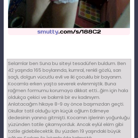
Selamlar ben Suna bu siteyi tesadüfen buldum. Ben
42 yaşında 165 boylarında, kumral, renkli gözlü, sarı
saçlı, dolgun vücutlu evli ve iki çocuklu bir bayanım.
Kocamla erken yaşta severek evlenmiştik. Buna
rağmen formumu korumaya dikkat etti…ğim için hala
oldukça çekici ve bakımlı bir ev kadınıyım.
Anlatacağım hikaye 8-9 ay önce başımızdan geçti.
Okullar tatil olduğu için küçük oğlum Edirneye
dedesinin yanına gitmişti. Kocamın işlerinin yoğunluğu
yüzünden tatile çıkamıyorduk. Ancak eylül ekim gibi
tatile gidebilecektik. Bu yüzden 19 yaşındaki büyük
oğlum Serkan ile İstanbulda kalmıştık.