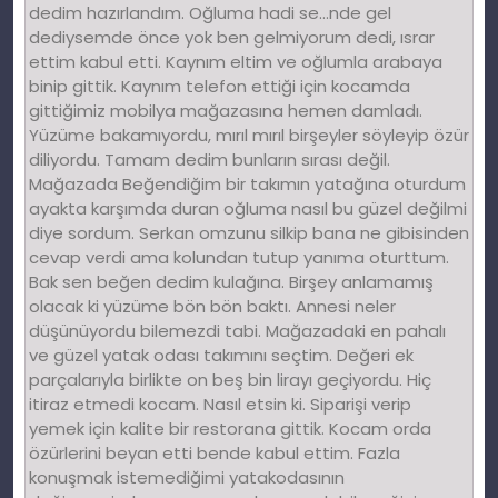
dedim hazırlandım. Oğluma hadi se…nde gel
dediysemde önce yok ben gelmiyorum dedi, ısrar
ettim kabul etti. Kaynım eltim ve oğlumla arabaya
binip gittik. Kaynım telefon ettiği için kocamda
gittiğimiz mobilya mağazasına hemen damladı.
Yüzüme bakamıyordu, mırıl mırıl birşeyler söyleyip özür
diliyordu. Tamam dedim bunların sırası değil.
Mağazada Beğendiğim bir takımın yatağına oturdum
ayakta karşımda duran oğluma nasıl bu güzel değilmi
diye sordum. Serkan omzunu silkip bana ne gibisinden
cevap verdi ama kolundan tutup yanıma oturttum.
Bak sen beğen dedim kulağına. Birşey anlamamış
olacak ki yüzüme bön bön baktı. Annesi neler
düşünüyordu bilemezdi tabi. Mağazadaki en pahalı
ve güzel yatak odası takımını seçtim. Değeri ek
parçalarıyla birlikte on beş bin lirayı geçiyordu. Hiç
itiraz etmedi kocam. Nasıl etsin ki. Siparişi verip
yemek için kalite bir restorana gittik. Kocam orda
özürlerini beyan etti bende kabul ettim. Fazla
konuşmak istemediğimi yatakodasının