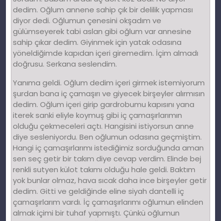
dedim. Oğlum annene sahip çık bir delilik yapması
diyor dedi. Oğlumun çenesini okşadım ve
gülümseyerek tabi aslan gibi oğlum var annesine
sahip çıkar dedim. Giyinmek için yatak odasına
yöneldiğimde kapıdan içeri giremedim. İçim almadı
doğrusu. Serkana seslendim.
Yanıma geldi. Oğlum dedim içeri girmek istemiyorum
şurdan bana iç çamaşırı ve giyecek birşeyler alırmısın
dedim. Oğlum içeri girip gardrobumu kapısını yana
iterek sanki eliyle koymuş gibi iç çamaşırlarımın
olduğu çekmeceleri açtı. Hangisini istiyorsun anne
diye sesleniyordu. Ben oğlumun odasına geçmiştim.
Hangi iç çamaşırlarımı istediğimiz sorduğunda aman
sen seç getir bir takım diye cevap verdim. Elinde bej
renkli sutyen külot takımı olduğu hale geldi. Baktım
yok bunlar olmaz, hava sıcak daha ince birşeyler getir
dedim. Gitti ve geldiğinde eline siyah dantelli iç
çamaşırlarım vardı. İç çamaşırlarımı oğlumun elinden
almak içimi bir tuhaf yapmıştı. Çünkü oğlumun