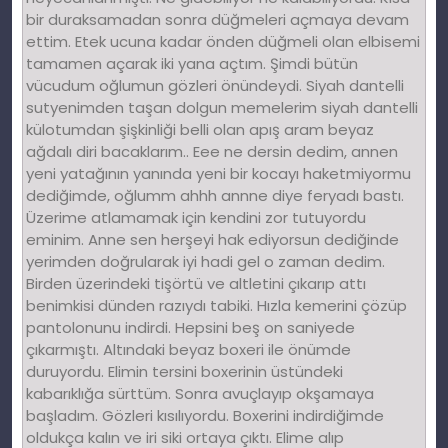
bir duraksamadan sonra düğmeleri açmaya devam
ettim. Etek ucuna kadar önden düğmeli olan elbisemi
tamamen açarak iki yana açtım. Şimdi bütün
vücudum oğlumun gözleri önündeydi. Siyah dantelli
sutyenimden taşan dolgun memelerim siyah dantelli
külotumdan şişkinliği belli olan apış aram beyaz
ağdalı diri bacaklarım.. Eee ne dersin dedim, annen
yeni yatağının yanında yeni bir kocayı haketmiyormu
dediğimde, oğlumm ahhh annne diye feryadı bastı.
Üzerime atlamamak için kendini zor tutuyordu
eminim. Anne sen herşeyi hak ediyorsun dediğinde
yerimden doğrularak iyi hadi gel o zaman dedim.
Birden üzerindeki tişörtü ve altletini çıkarıp attı
benimkisi dünden razıydı tabiki. Hızla kemerini çözüp
pantolonunu indirdi. Hepsini beş on saniyede
çıkarmıştı. Altındaki beyaz boxeri ile önümde
duruyordu. Elimin tersini boxerinin üstündeki
kabarıklığa sürttüm. Sonra avuçlayıp okşamaya
başladım. Gözleri kısılıyordu. Boxerini indirdiğimde
oldukça kalın ve iri siki ortaya çıktı. Elime alıp