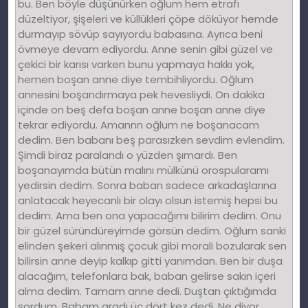
bu. Ben böyle düşünürken oğlum hem etrafı
düzeltiyor, şişeleri ve küllükleri çöpe döküyor hemde
durmayıp sövüp sayıyordu babasına. Ayrıca beni
övmeye devam ediyordu. Anne senin gibi güzel ve
çekici bir karısı varken bunu yapmaya hakkı yok,
hemen boşan anne diye tembihliyordu. Oğlum
annesini boşandırmaya pek hevesliydi. On dakika
içinde on beş defa boşan anne boşan anne diye
tekrar ediyordu. Amannn oğlum ne boşanacam
dedim. Ben babanı beş parasızken sevdim evlendim.
Şimdi biraz paralandı o yüzden şımardı. Ben
boşanayımda bütün malını mülkünü orospularamı
yedirsin dedim. Sonra baban sadece arkadaşlarına
anlatacak heyecanlı bir olayı olsun istemiş hepsi bu
dedim. Ama ben ona yapacağımı bilirim dedim. Onu
bir güzel süründüreyimde görsün dedim. Oğlum sanki
elinden şekeri alınmış çocuk gibi morali bozularak sen
bilirsin anne deyip kalkıp gitti yanımdan. Ben bir duşa
alacağım, telefonlara bak, baban gelirse sakın içeri
alma dedim. Tamam anne dedi. Duştan çıktığımda
sordum. Babam aradı üç dört kez dedi. Ne diyor