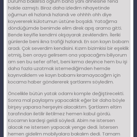
Duruma bakılırsa oğlum bana yani annesine fena
halde azmıştı. Biraz daha izledim nihayetinde
oğumun eli hızlandı hızlandı ve ohhhh ohh diye
koyvererek külotumun üstüne boşaldı. Yatağıma
döndüğümde benimde elim direk apış arama gitti.
Bende keyifle kendimi okşayarak zevklendim. İleriki
günlerde beni ikna trafiği hızlandı. En son kayın babam
aradı. Çok severdim kendisini. Kızım bizimkisi bir eşeklik
etmiş, ben oraya gelirsem ona yapacağımı biliyorum
am sen bu sefer affet, beni kırma deyince hem bu işi
daha fazla uzatmak istemediğimden hemde
kayınvalidem ve kayın babamı kıramayacağım için
kocama haber göndererek şartlarımı söyledim.
Öncelikle bütün yatak odamı komple değiştirecekti.
Sonra mal paylaşımı yapacaktık eğer bir daha böyle
birşey yaparsa herşeyini alacaktım. Şartlarım eltim
tarafından iletilir iletilmez hemen kabul gördü.
Kocamın kardeşi geldi söyledi. Abim ne istersen
alacak ne istersen yapacak yenge dedi. İstersen
hemen gidelim mobilyalara bakalım dedi. Tamam