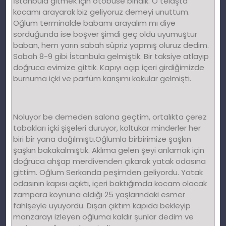
İstanbula gitmek için otobüse bindik. O telaşta
kocamı arayarak biz geliyoruz demeyi unuttum.
Oğlum terminalde babamı arayalım mı diye
sorduğunda ise boşver şimdi geç oldu uyumuştur
baban, hem yarın sabah süpriz yapmış oluruz dedim.
Sabah 8-9 gibi İstanbula gelmiştik. Bir taksiye atlayıp
doğruca evimize gittik. Kapıyı açıp içeri girdiğimizde
burnuma içki ve parfüm karışımı kokular gelmişti.
Noluyor be demeden salona geçtim, ortalıkta çerez
tabakları içki şişeleri duruyor, koltukar minderler her
biri bir yana dağılmıştı.Oğlumla birbirimize şaşkın
şaşkın bakakalmıştık. Aklıma gelen şeyi anlamak için
doğruca ahşap merdivenden çıkarak yatak odasına
gittim. Oğlum Serkanda peşimden geliyordu. Yatak
odasının kapısı açıktı, içeri baktığımda kocam olacak
zampara koynuna aldığı 25 yaşlarındaki esmer
fahişeyle uyuyordu. Dışarı çıktım kapıda bekleyip
manzarayı izleyen oğluma kaldır şunlar dedim ve