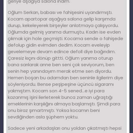
geriye aşağıya salona indim.
Oğlum Serkan, babası ve fahişesini uyandırmıştı.
Kocam apartopar aşağıya salona gelip karşımda
durup, kekeleyerek birşeyler anlatmaya çalışıyordu.
Oğlumda gelmiş yanıma durmuştu. Kadın ise evden
çıkmak için hole geçmişti. Kocama sende o fahişede
defolup gidin evimden dedim. Kocam eveleyip
gevelemeye devam edince defoll diye bağırıdım.
Çaresiz kıçını dönüp gittti. Oğlum yanıma oturup
bana sarılarak anne ben seni çok seviyorum, ben
senin hep yanındayım merak etme sen diyordu.
Hemen boşan bu adamdan ben seninle ilgilerim diye
söyleniyordu. Bense peşipeşine üçüncü sigaramı
yakmıştım. Kocam son 4-5 sened…e iyi para
kazanmış işini ilerleterek bunca zaman uğraştığı
emeklerinin karşılığını almaya başlamıştı. Şimdi para
onu biraz şımartmıştı. Yoksa kocamın beni
sevdiğinden asla şüphem yoktu.
Sadece yeni arkadaşları onu yoldan çıkatmıştı hepsi