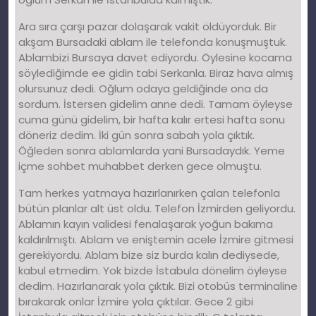
Ara sıra çarşı pazar dolaşarak vakit öldüyorduk. Bir
akşam Bursadaki ablam ile telefonda konuşmuştuk.
Ablambizi Bursaya davet ediyordu. Öylesine kocama
söylediğimde ee gidin tabi Serkanla. Biraz hava almış
olursunuz dedi. Oğlum odaya geldiğinde ona da
sordum. İstersen gidelim anne dedi. Tamam öyleyse
cuma günü gidelim, bir hafta kalır ertesi hafta sonu
döneriz dedim. İki gün sonra sabah yola çıktık.
Öğleden sonra ablamlarda yani Bursadaydık. Yeme
içme sohbet muhabbet derken gece olmuştu.
Tam herkes yatmaya hazırlanırken çalan telefonla
bütün planlar alt üst oldu. Telefon İzmirden geliyordu.
Ablamın kayın validesi fenalaşarak yoğun bakıma
kaldırılmıştı. Ablam ve eniştemin acele İzmire gitmesi
gerekiyordu. Ablam bize siz burda kalın dediysede,
kabul etmedim. Yok bizde İstabula dönelim öyleyse
dedim. Hazırlanarak yola çıktık. Bizi otobüs terminaline
bırakarak onlar İzmire yola çıktılar. Gece 2 gibi