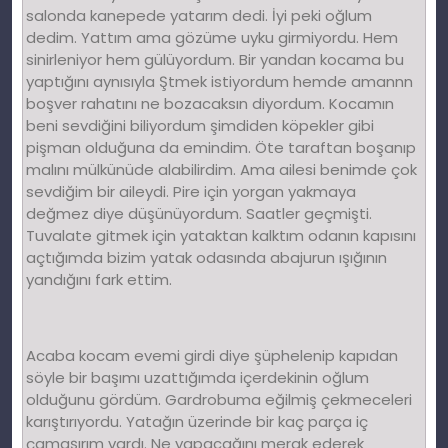
salonda kanepede yatarım dedi. İyi peki oğlum
dedim. Yattım ama gözüme uyku girmiyordu. Hem
sinirleniyor hem gülüyordum. Bir yandan kocama bu
yaptığını aynısıyla Ştmek istiyordum hemde amannn
boşver rahatını ne bozacaksın diyordum. Kocamın
beni sevdiğini biliyordum şimdiden köpekler gibi
pişman olduğuna da emindim. Öte taraftan boşanıp
malını mülkünüde alabilirdim. Ama ailesi benimde çok
sevdiğim bir aileydi. Pire için yorgan yakmaya
değmez diye düşünüyordum. Saatler geçmişti.
Tuvalate gitmek için yataktan kalktım odanın kapısını
açtığımda bizim yatak odasında abajurun ışığının
yandığını fark ettim.
Acaba kocam evemi girdi diye şüphelenip kapıdan
söyle bir başımı uzattığımda içerdekinin oğlum
olduğunu gördüm. Gardrobuma eğilmiş çekmeceleri
karıştırıyordu. Yatağın üzerinde bir kaç parça iç
çamaşırım vardı. Ne yapacağını merak ederek