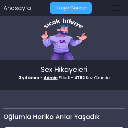
Anasayfa
Hikaye Gönder
Sex Hikayeleri
3 yıl önce
-
Admin
Ekledi -
4762
Kez Okundu
Oğlumla Harika Anlar Yaşadık