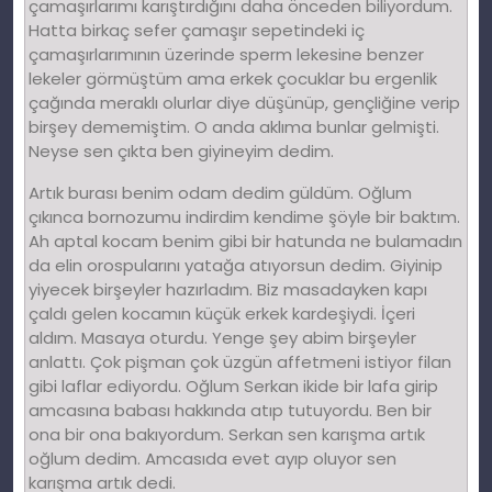
çamaşırlarımı karıştırdığını daha önceden biliyordum.
Hatta birkaç sefer çamaşır sepetindeki iç
çamaşırlarımının üzerinde sperm lekesine benzer
lekeler görmüştüm ama erkek çocuklar bu ergenlik
çağında meraklı olurlar diye düşünüp, gençliğine verip
birşey dememiştim. O anda aklıma bunlar gelmişti.
Neyse sen çıkta ben giyineyim dedim.
Artık burası benim odam dedim güldüm. Oğlum
çıkınca bornozumu indirdim kendime şöyle bir baktım.
Ah aptal kocam benim gibi bir hatunda ne bulamadın
da elin orospularını yatağa atıyorsun dedim. Giyinip
yiyecek birşeyler hazırladım. Biz masadayken kapı
çaldı gelen kocamın küçük erkek kardeşiydi. İçeri
aldım. Masaya oturdu. Yenge şey abim birşeyler
anlattı. Çok pişman çok üzgün affetmeni istiyor filan
gibi laflar ediyordu. Oğlum Serkan ikide bir lafa girip
amcasına babası hakkında atıp tutuyordu. Ben bir
ona bir ona bakıyordum. Serkan sen karışma artık
oğlum dedim. Amcasıda evet ayıp oluyor sen
karışma artık dedi.