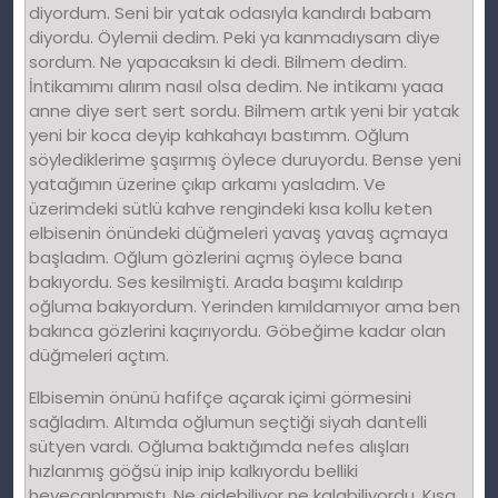
diyordum. Seni bir yatak odasıyla kandırdı babam
diyordu. Öylemii dedim. Peki ya kanmadıysam diye
sordum. Ne yapacaksın ki dedi. Bilmem dedim.
İntikamımı alırım nasıl olsa dedim. Ne intikamı yaaa
anne diye sert sert sordu. Bilmem artık yeni bir yatak
yeni bir koca deyip kahkahayı bastımm. Oğlum
söylediklerime şaşırmış öylece duruyordu. Bense yeni
yatağımın üzerine çıkıp arkamı yasladım. Ve
üzerimdeki sütlü kahve rengindeki kısa kollu keten
elbisenin önündeki düğmeleri yavaş yavaş açmaya
başladım. Oğlum gözlerini açmış öylece bana
bakıyordu. Ses kesilmişti. Arada başımı kaldırıp
oğluma bakıyordum. Yerinden kımıldamıyor ama ben
bakınca gözlerini kaçırıyordu. Göbeğime kadar olan
düğmeleri açtım.
Elbisemin önünü hafifçe açarak içimi görmesini
sağladım. Altımda oğlumun seçtiği siyah dantelli
sütyen vardı. Oğluma baktığımda nefes alışları
hızlanmış göğsü inip inip kalkıyordu belliki
heyecanlanmıştı. Ne gidebiliyor ne kalabiliyordu. Kısa