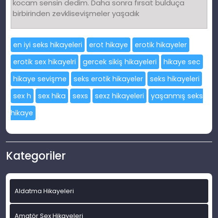
kocam sensin dedim. Daha sonra fırsat bulduça
birbirinden zevklisevişmeler yaşadık
en iyi seks hikayeleri
erot hikaye
erotik hikayeler
erotik sex hikayelri
gercek sikiş hikayeleri
hikaye sec
hikaye sevişme
seks erotik hikayeler
seks hikayeleri
sex h
sex hika
sexs
sexz hikayeleri
yaşanmış seks
hikaye
Kategoriler
Aldatma Hikayeleri
Amatör Sex Hikayeleri