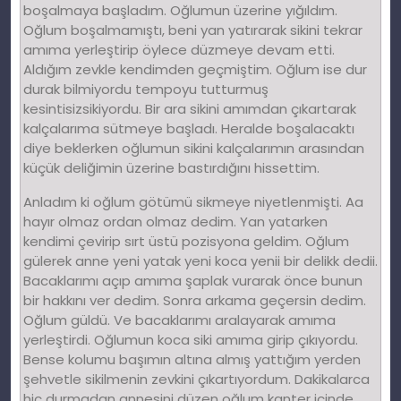
boşalmaya başladım. Oğlumun üzerine yığıldım.
Oğlum boşalmamıştı, beni yan yatırarak sikini tekrar
amıma yerleştirip öylece düzmeye devam etti.
Aldığım zevkle kendimden geçmiştim. Oğlum ise dur
durak bilmiyordu tempoyu tutturmuş
kesintisizsikiyordu. Bir ara sikini amımdan çıkartarak
kalçalarıma sütmeye başladı. Heralde boşalacaktı
diye beklerken oğlumun sikini kalçalarımın arasından
küçük deliğimin üzerine bastırdığını hissettim.
Anladım ki oğlum götümü sikmeye niyetlenmişti. Aa
hayır olmaz ordan olmaz dedim. Yan yatarken
kendimi çevirip sırt üstü pozisyona geldim. Oğlum
gülerek anne yeni yatak yeni koca yenii bir delikk dedii.
Bacaklarımı açıp amıma şaplak vurarak önce bunun
bir hakkını ver dedim. Sonra arkama geçersin dedim.
Oğlum güldü. Ve bacaklarımı aralayarak amıma
yerleştirdi. Oğlumun koca siki amıma girip çıkıyordu.
Bense kolumu başımın altına almış yattığım yerden
şehvetle sikilmenin zevkini çıkartıyordum. Dakikalarca
hiç durmadan annesini düzen oğlum kanter içinde