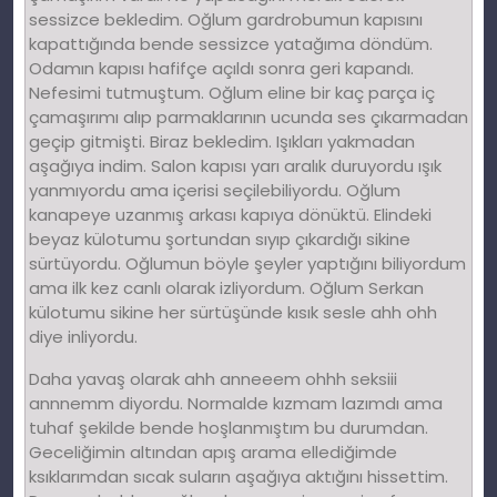
sessizce bekledim. Oğlum gardrobumun kapısını
kapattığında bende sessizce yatağıma döndüm.
Odamın kapısı hafifçe açıldı sonra geri kapandı.
Nefesimi tutmuştum. Oğlum eline bir kaç parça iç
çamaşırımı alıp parmaklarının ucunda ses çıkarmadan
geçip gitmişti. Biraz bekledim. Işıkları yakmadan
aşağıya indim. Salon kapısı yarı aralık duruyordu ışık
yanmıyordu ama içerisi seçilebiliyordu. Oğlum
kanapeye uzanmış arkası kapıya dönüktü. Elindeki
beyaz külotumu şortundan sıyıp çıkardığı sikine
sürtüyordu. Oğlumun böyle şeyler yaptığını biliyordum
ama ilk kez canlı olarak izliyordum. Oğlum Serkan
külotumu sikine her sürtüşünde kısık sesle ahh ohh
diye inliyordu.
Daha yavaş olarak ahh anneeem ohhh seksiii
annnemm diyordu. Normalde kızmam lazımdı ama
tuhaf şekilde bende hoşlanmıştım bu durumdan.
Geceliğimin altından apış arama ellediğimde
ksıklarımdan sıcak suların aşağıya aktığını hissettim.