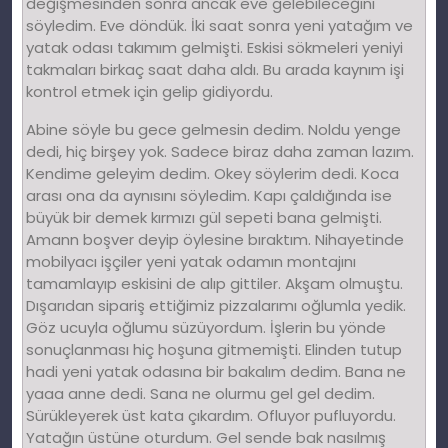
değişmesinden sonra ancak eve gelebileceğini
söyledim. Eve döndük. İki saat sonra yeni yatağım ve
yatak odası takımım gelmişti. Eskisi sökmeleri yeniyi
takmaları birkaç saat daha aldı. Bu arada kaynım işi
kontrol etmek için gelip gidiyordu.
Abine söyle bu gece gelmesin dedim. Noldu yenge
dedi, hiç birşey yok. Sadece biraz daha zaman lazım.
Kendime geleyim dedim. Okey söylerim dedi. Koca
arası ona da aynısını söyledim. Kapı çaldığında ise
büyük bir demek kırmızı gül sepeti bana gelmişti.
Amann boşver deyip öylesine bıraktım. Nihayetinde
mobilyacı işçiler yeni yatak odamın montajını
tamamlayıp eskisini de alıp gittiler. Akşam olmuştu.
Dışarıdan sipariş ettiğimiz pizzalarımı oğlumla yedik.
Göz ucuyla oğlumu süzüyordum. İşlerin bu yönde
sonuçlanması hiç hoşuna gitmemişti. Elinden tutup
hadi yeni yatak odasına bir bakalım dedim. Bana ne
yaaa anne dedi. Sana ne olurmu gel gel dedim.
Sürükleyerek üst kata çıkardım. Ofluyor pufluyordu.
Yatağın üstüne oturdum. Gel sende bak nasılmış