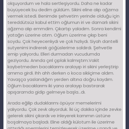
okşuyordum ve hala sertleşiyordu. Daha ne kadar
büyüyecek bu dedim güldüm. Sikini eline alıp ağzıma
vermek istedi. Benimde şehvetim yerinde olduğu için
tereddütsüz kabul ettim oğlumun iri ve damarlı sikini
ağzıma alıp emmdim. Çıkartıp yaladım. Sonra kendimi
yatağın üzerine atım. Oğlum üzerime çıkıp beni
soydu. Çok heyecenlıydı ve çok hızlıydı. Siyah dantelli
sutyenimi indirerek göğüslerime saldırdı. Şehvetle
emip yalıyordu. Elleri durmadan vucudumda
geziyordu. Anında çırıl çıplak kalmıştım.Vakit
kaybetmeden bacaklarımı aralayıp iri sikini yerleştirip
amıma girdi. Ihh ahh derken o koca sikiiçime aldım.
Yavaşça yaslandığım yerden altına doğru kaydım.
Oğlum bacaklarımı iki yana aralayıp bastırarak
apışaramda gidip gelmeye başla…dı.
Arada eğilip dudaklarımı öpüyor memelerimi
yalıyordu. Çok zevk alıyorduk. İki üç dakika içinde zevke
gelerek sikini çıkardıı ve inleyerek karnımın üstüne
boşalmaya başladı. Eline aldığı külotum ile üzerime
attırdığı spermlerini temizleyerek üzerime uzandı ve