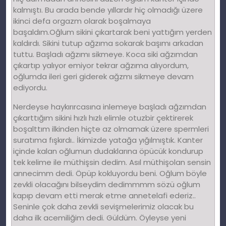
kalmıştı. Bu arada bende yıllardır hiç olmadığı üzere
ikinci defa orgazm olarak boşalmaya
başaldım.Oğlum sikini çıkartarak beni yattığım yerden
kaldırdı. Sikini tutup ağzıma sokarak başımı arkadan
tuttu. Başladı ağzımı sikmeye. Koca siki ağzımdan
çıkartıp yalıyor emiyor tekrar ağzıma alıyordum,
oğlumda ileri geri giderek ağzmı sikmeye devam
ediyordu.
Nerdeyse haykırırcasına inlemeye başladı ağzımdan
çıkarttığım sikini hızlı hızlı elimle otuzbir çektirerek
boşalttım ilkinden hiçte az olmamak üzere spermleri
suratıma fışkırdı.. İkimizde yatağa yığılmıştık. Kanter
içinde kalan oğlumun dudaklarına öpücük kondurup
tek kelime ile müthişsin dedim. Asıl müthişolan sensin
annecimm dedi. Öpüp kokluyordu beni. Oğlum böyle
zevkli olacağını bilseydim dedimmmm sözü oğlum
kapıp devam etti merak etme annetelafi ederiz..
Seninle çok daha zevkli sevişmelerimiz olacak bu
daha ilk acemiliğim dedi. Güldüm. Öyleyse yeni