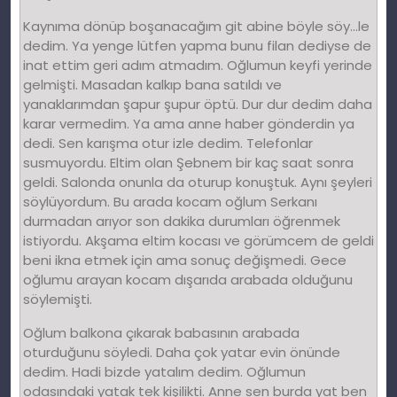
Kaynıma dönüp boşanacağım git abine böyle söy…le
dedim. Ya yenge lütfen yapma bunu filan dediyse de
inat ettim geri adım atmadım. Oğlumun keyfi yerinde
gelmişti. Masadan kalkıp bana satıldı ve
yanaklarımdan şapur şupur öptü. Dur dur dedim daha
karar vermedim. Ya ama anne haber gönderdin ya
dedi. Sen karışma otur izle dedim. Telefonlar
susmuyordu. Eltim olan Şebnem bir kaç saat sonra
geldi. Salonda onunla da oturup konuştuk. Aynı şeyleri
söylüyordum. Bu arada kocam oğlum Serkanı
durmadan arıyor son dakika durumları öğrenmek
istiyordu. Akşama eltim kocası ve görümcem de geldi
beni ikna etmek için ama sonuç değişmedi. Gece
oğlumu arayan kocam dışarıda arabada olduğunu
söylemişti.
Oğlum balkona çıkarak babasının arabada
oturduğunu söyledi. Daha çok yatar evin önünde
dedim. Hadi bizde yatalım dedim. Oğlumun
odasındaki yatak tek kişilikti. Anne sen burda yat ben