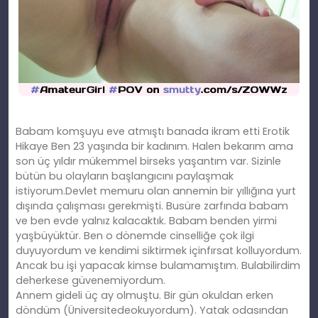
Babam komşuyu eve atmıştı banada ikram etti Erotik
Hikaye Ben 23 yaşında bir kadınım. Halen bekarım ama
son üç yıldır mükemmel birseks yaşantım var. Sizinle
bütün bu olayların başlangıcını paylaşmak
istiyorum.Devlet memuru olan annemin bir yıllığına yurt
dışında çalışması gerekmişti. Busüre zarfında babam
ve ben evde yalnız kalacaktık. Babam benden yirmi
yaşbüyüktür. Ben o dönemde cinselliğe çok ilgi
duyuyordum ve kendimi siktirmek içinfırsat kolluyordum.
Ancak bu işi yapacak kimse bulamamıştım. Bulabilirdim
deherkese güvenemiyordum.
Annem gideli üç ay olmuştu. Bir gün okuldan erken
döndüm (Üniversitedeokuyordum). Yatak odasından