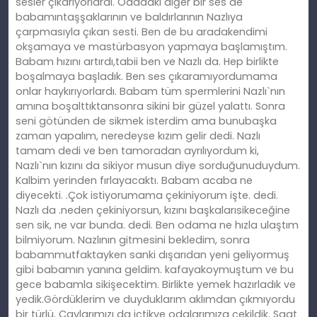
sesler çıkarıyorlardı. Odadaki diğer bir ses de
babamıntaşşaklarının ve baldırlarının Nazlıya
çarpmasıyla çıkan sesti. Ben de bu aradakendimi
okşamaya ve mastürbasyon yapmaya başlamıştım.
Babam hızını artırdı,tabii ben ve Nazlı da. Hep birlikte
boşalmaya başladık. Ben ses çıkaramıyordumama
onlar haykırıyorlardı. Babam tüm spermlerini Nazlı`nın
amına boşalttıktansonra sikini bir güzel yalattı. Sonra
seni götünden de sikmek isterdim ama bunubaşka
zaman yapalım, neredeyse kızım gelir dedi. Nazlı
tamam dedi ve ben tamoradan ayrılıyordum ki,
Nazlı`nın kızını da sikiyor musun diye sorduğunuduydum.
Kalbim yerinden fırlayacaktı. Babam acaba ne
diyecekti. .Çok istiyorumama çekiniyorum işte. dedi.
Nazlı da .neden çekiniyorsun, kızını başkalarısikeceğine
sen sik, ne var bunda. dedi. Ben odama ne hızla ulaştım
bilmiyorum. Nazlının gitmesini bekledim, sonra
babammutfaktayken sanki dışarıdan yeni geliyormuş
gibi babamın yanına geldim. kafayakoymuştum ve bu
gece babamla sikişecektim. Birlikte yemek hazırladık ve
yedik.Gördüklerim ve duyduklarım aklımdan çıkmıyordu
bir türlü. Çaylarımızı da içtikve odalarımıza çekildik. Saat