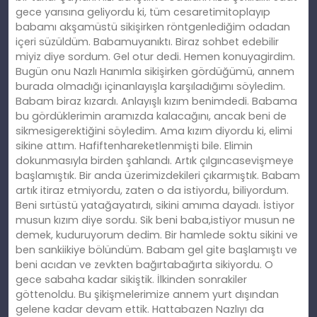
gece yarısına geliyordu ki, tüm cesaretimitoplayıp
babamı akşamüstü sikişirken röntgenlediğim odadan
içeri süzüldüm. Babamuyanıktı. Biraz sohbet edebilir
miyiz diye sordum. Gel otur dedi. Hemen konuyagirdim.
Bugün onu Nazlı Hanımla sikişirken gördüğümü, annem
burada olmadığı içinanlayışla karşıladığımı söyledim.
Babam biraz kızardı. Anlayışlı kızım benimdedi. Babama
bu gördüklerimin aramızda kalacağını, ancak beni de
sikmesigerektiğini söyledim. Ama kızım diyordu ki, elimi
sikine attım. Hafiftenhareketlenmişti bile. Elimin
dokunmasıyla birden şahlandı. Artık çılgıncasevişmeye
başlamıştık. Bir anda üzerimizdekileri çıkarmıştık. Babam
artık itiraz etmiyordu, zaten o da istiyordu, biliyordum.
Beni sırtüstü yatağayatırdı, sikini amıma dayadı. İstiyor
musun kızım diye sordu. Sik beni baba,istiyor musun ne
demek, kuduruyorum dedim. Bir hamlede soktu sikini ve
ben sankiikiye bölündüm. Babam gel gite başlamıştı ve
beni acıdan ve zevkten bağırtabağırta sikiyordu. O
gece sabaha kadar sikiştik. İlkinden sonrakiler
göttenoldu. Bu şikişmelerimize annem yurt dışından
gelene kadar devam ettik. Hattabazen Nazlıyı da