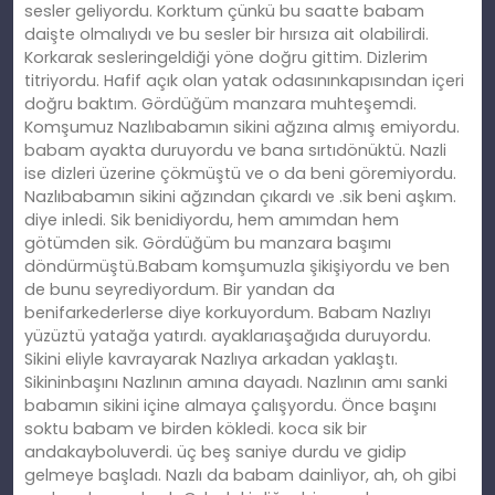
sesler geliyordu. Korktum çünkü bu saatte babam
daişte olmalıydı ve bu sesler bir hırsıza ait olabilirdi.
Korkarak sesleringeldiği yöne doğru gittim. Dizlerim
titriyordu. Hafif açık olan yatak odasınınkapısından içeri
doğru baktım. Gördüğüm manzara muhteşemdi.
Komşumuz Nazlıbabamın sikini ağzına almış emiyordu.
babam ayakta duruyordu ve bana sırtıdönüktü. Nazli
ise dizleri üzerine çökmüştü ve o da beni göremiyordu.
Nazlıbabamın sikini ağzından çıkardı ve .sik beni aşkım.
diye inledi. Sik benidiyordu, hem amımdan hem
götümden sik. Gördüğüm bu manzara başımı
döndürmüştü.Babam komşumuzla şikişiyordu ve ben
de bunu seyrediyordum. Bir yandan da
benifarkederlerse diye korkuyordum. Babam Nazlıyı
yüzüztü yatağa yatırdı. ayaklarıaşağıda duruyordu.
Sikini eliyle kavrayarak Nazlıya arkadan yaklaştı.
Sikininbaşını Nazlının amına dayadı. Nazlının amı sanki
babamın sikini içine almaya çalışyordu. Önce başını
soktu babam ve birden kökledi. koca sik bir
andakayboluverdi. üç beş saniye durdu ve gidip
gelmeye başladı. Nazlı da babam dainliyor, ah, oh gibi