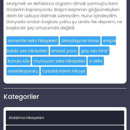
sevişmek ve defalarca orgazm olmak yormuştu beni.
Gözlerim kapanıyordu. Başım kaynımın göğsündeyken
derin bir uykuya dalmak üzereydim. Huzur içindeydim.
Dünyada ondan başkası yoktu şu anda. Ne deprem, ne
başka bir şey umurumda değildi.
annemle seks hikayeleri
arkadaşımın karısı
enişte
baldız sex hikayeleri
ensest poro
gay sex itiraf
konulu s3x
mutsuzun seks hikayeleri
o seks
sexshikayeoku
türbanlı karım hikaye
Kategoriler
Aldatma Hikayeleri