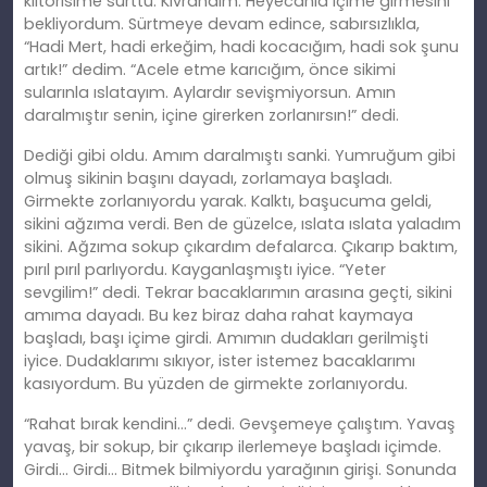
klitorisime sürttü. Kıvrandım. Heyecanla içime girmesini
bekliyordum. Sürtmeye devam edince, sabırsızlıkla,
“Hadi Mert, hadi erkeğim, hadi kocacığım, hadi sok şunu
artık!” dedim. “Acele etme karıcığım, önce sikimi
sularınla ıslatayım. Aylardır sevişmiyorsun. Amın
daralmıştır senin, içine girerken zorlanırsın!” dedi.
Dediği gibi oldu. Amım daralmıştı sanki. Yumruğum gibi
olmuş sikinin başını dayadı, zorlamaya başladı.
Girmekte zorlanıyordu yarak. Kalktı, başucuma geldi,
sikini ağzıma verdi. Ben de güzelce, ıslata ıslata yaladım
sikini. Ağzıma sokup çıkardım defalarca. Çıkarıp baktım,
pırıl pırıl parlıyordu. Kayganlaşmıştı iyice. “Yeter
sevgilim!” dedi. Tekrar bacaklarımın arasına geçti, sikini
amıma dayadı. Bu kez biraz daha rahat kaymaya
başladı, başı içime girdi. Amımın dudakları gerilmişti
iyice. Dudaklarımı sıkıyor, ister istemez bacaklarımı
kasıyordum. Bu yüzden de girmekte zorlanıyordu.
“Rahat bırak kendini…” dedi. Gevşemeye çalıştım. Yavaş
yavaş, bir sokup, bir çıkarıp ilerlemeye başladı içimde.
Girdi… Girdi… Bitmek bilmiyordu yarağının girişi. Sonunda