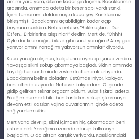
amımı yara yara, dibime kadar girdi içime. Bacaklarımın
arasında, amımda adeta bir keser sapı vardı sanki.
İçimi tamamen doldurmuştu koca şey. Kasıklarımız
birleşmişti. Bacaklarımı açabildiğim kadar açıp
boynuna sarıldım. Nefes nefese, “Bekle aşkım… Dur
lütfen… Birbirlerine alışsınlar!” dedim. Mert de, “Ohhh!
Öyle dar ki amcığın, bilezik gibi sardı yarağımı! Ateş gibi
yanıyor amın! Yarrağımı yakıyorsun amınla!” diyordu.
Koca yarağa alışınca, kalçalarımı oynatıp işareti verdim.
Yavaşça sikini sokup çıkarmaya başladı. Sikinin amımda
kaydığı her santiminde zevkim katlanarak artıyordu.
Bacaklarımı beline doladım. Üstümde iniyor, kalkıyor,
beni altında eziyordu. Nefessiz kalıyordum. O içimde
gidip gelirken tekrar orgazm oldum. Sular fışkırdı adeta.
Erkeğim durmadı bile, ben kasılırken sokup çıkarmaya
devam etti. Kasılan vajina duvarlarımın içinde adeta
sağıyordum sikini…
Mert yana devrilip, sikini içimden hiç çıkarmadan beni
üstüne aldı. Yarağının üzerinde oturup kalkmaya
başladım. O da alttan karşılık veriyordu. Kasıklarındaki