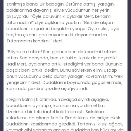
sarılmıştı bana. Bir bacağını üstüme atmış, yarağını
baldırlarıma dayamış, eliyle vücudumun her yerini
okşuyordu. “Öyle doluyum ki aylardır Mert, kendimi
tutamadım!” diye açıklama yaptım. “Ben de akşam
bacaklarını okşarken boşaldım yenge! Öyle seksi, öyle
baştan çıkarıcı görünüyordun ki, dayanamadım.
Tutamadım kendimi!” dedi.
“Biliyorum tatlım! Sen gidince ben de kendimi tatmin
ettim. Sen banyoda, ben koltukta, ikimiz de boşaldık!
Hadi Mert, oyalanma artık, istediğimi ver bana! Bununla
boşalt beni artık!” dedim. Bunu söylerken elimi uzatıp
onun vücudumu delip duran yarağını kavramıştım. “Peki
yengecim!” dedi. Dudaklarını boynumda göğüslerimde,
karnımda gezdire gezdire aşağıya indi.
Eteğim kalmıştı altımda. Yavaşça sıyırdı aşağıya,
bacaklarımı oynatıp çıkarmasına yardım ettim.
Üzerimde bir tek dantel külot kalmıştı. Sırılsıklam
külodumu da çıkarıp fırlattı. Şimdi ikimiz de çırılçıplaktık.
Dudaklarını kasıklarımda gezdirdi. Tertemiz, kılsız, ağdalı,
kaymak gibi yaptığım amımın dudakları kan hücumuyla