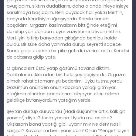
avuçladım, sıktım dudaklarını, daha o anda inleye inleye
sarsılmaya başladım. Beni duyacak hali yoktu Mert’in,
banyoda kendisiyle uğraşıyordu. Sarsıla sarsıla
boşaldım. Orgazm kasılmalarım bittiğinde eteğimi
düzeltip yan döndüm, uyur vaziyetime devam ettim.
Mert işini bitirip banyodan çıktığında beni bu halde
buldu. Bir süre daha yanımda durup seyretti sadece.
Sonra gidip üzerime bir pike getirdi, üzerimi örttü. Kendisi
de odasına gidip yattı.
O çıkınca sırt üstü yatıp gözümü tavana diktim.
Dakikalarca. Aklımdan bin türlü şey geçiyordu. Orgazm
olmak rahatlatamamıştı bedenimi. Uyku tutmuyordu.
Gözümün önünden onun kabaran yarağı gitmiyor,
eteğimin altından bacaklarımı okşayan elleri aklıma
geldikçe kıvranıyordum yattığım yerde.
Şeytan dürtüp duruyordu (Hadi düşünme artık, kalk git
yanına!) diye. Gitsem yanına. Uyudu mu acaba?
Okşasam bana yaptığı gibi. Uyanır mı? Ne der? Nasıl
karşılar? Kovalar mı beni yanından? Onun “Yenge!” diyen