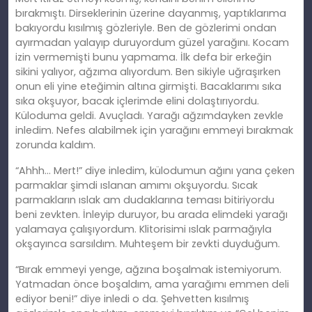
bırakmıştı. Dirseklerinin üzerine dayanmış, yaptıklarıma
bakıyordu kısılmış gözleriyle. Ben de gözlerimi ondan
ayırmadan yalayıp duruyordum güzel yarağını. Kocam
izin vermemişti bunu yapmama. İlk defa bir erkeğin
sikini yalıyor, ağzıma alıyordum. Ben sikiyle uğraşırken
onun eli yine eteğimin altına girmişti. Bacaklarımı sıka
sıka okşuyor, bacak içlerimde elini dolaştırıyordu.
Küloduma geldi. Avuçladı. Yarağı ağzımdayken zevkle
inledim. Nefes alabilmek için yarağını emmeyi bırakmak
zorunda kaldım.
“Ahhh… Mert!” diye inledim, külodumun ağını yana çeken
parmaklar şimdi ıslanan amımı okşuyordu. Sıcak
parmakların ıslak am dudaklarına teması bitiriyordu
beni zevkten. İnleyip duruyor, bu arada elimdeki yarağı
yalamaya çalışıyordum. Klitorisimi ıslak parmağıyla
okşayınca sarsıldım. Muhteşem bir zevkti duyduğum.
“Bırak emmeyi yenge, ağzına boşalmak istemiyorum.
Yatmadan önce boşaldım, ama yarağımı emmen deli
ediyor beni!” diye inledi o da. Şehvetten kısılmış