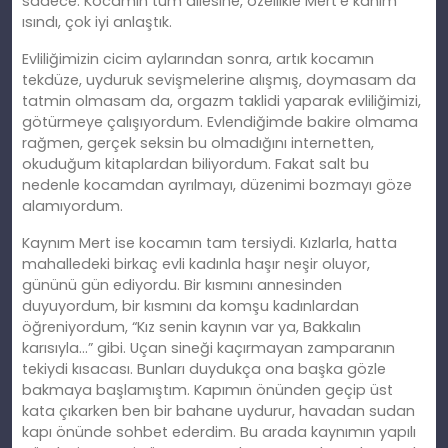
sadece. Kocamın tüm ailesine, özellikle Mert’e kanım
ısındı, çok iyi anlaştık.
Evliliğimizin cicim aylarından sonra, artık kocamın
tekdüze, uyduruk sevişmelerine alışmış, doymasam da
tatmin olmasam da, orgazm taklidi yaparak evliliğimizi,
götürmeye çalışıyordum. Evlendiğimde bakire olmama
rağmen, gerçek seksin bu olmadığını internetten,
okuduğum kitaplardan biliyordum. Fakat salt bu
nedenle kocamdan ayrılmayı, düzenimi bozmayı göze
alamıyordum.
Kaynım Mert ise kocamın tam tersiydi. Kızlarla, hatta
mahalledeki birkaç evli kadınla haşır neşir oluyor,
gününü gün ediyordu. Bir kısmını annesinden
duyuyordum, bir kısmını da komşu kadınlardan
öğreniyordum, “Kız senin kaynın var ya, Bakkalın
karısıyla…” gibi. Uçan sineği kaçırmayan zamparanın
tekiydi kısacası. Bunları duydukça ona başka gözle
bakmaya başlamıştım. Kapımın önünden geçip üst
kata çıkarken ben bir bahane uydurur, havadan sudan
kapı önünde sohbet ederdim. Bu arada kaynımın yapılı