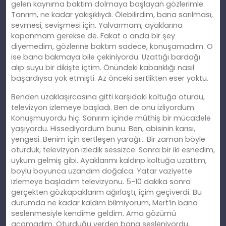
gelen kaynıma baktım dolmaya başlayan gözlerimle.
Tanrım, ne kadar yakışıklıydı. Ölebilirdim, bana sarılması,
sevmesi, sevişmesi için. Yalvarmam, ayaklarına
kapanmam gerekse de. Fakat o anda bir şey
diyemedim, gözlerine baktım sadece, konuşamadım. O
ise bana bakmaya bile çekiniyordu. Uzattığı bardağı
alıp suyu bir dikişte içtim. Önündeki kabarıklığı nasıl
başardıysa yok etmişti. Az önceki sertlikten eser yoktu.
Benden uzaklaşırcasına gitti karşıdaki koltuğa oturdu,
televizyon izlemeye başladı. Ben de onu izliyordum.
Konuşmuyordu hiç. Sanırım içinde müthiş bir mücadele
yaşıyordu. Hissediyordum bunu. Ben, abisinin karısı,
yengesi. Benim için sertleşen yarağı… Bir zaman böyle
oturduk, televizyon izledik sessizce. Sonra bir iki esnedim,
uykum gelmiş gibi. Ayaklarımı kaldırıp koltuğa uzattım,
boylu boyunca uzandım doğalca. Yatar vaziyette
izlemeye başladım televizyonu. 5-10 dakika sonra
gerçekten gözkapaklarım ağırlaştı, içim geçiverdi. Bu
durumda ne kadar kaldım bilmiyorum, Mert’in bana
seslenmesiyle kendime geldim. Ama gözümü
açamadım. Oturduğu yerden bana sesleniyordu,