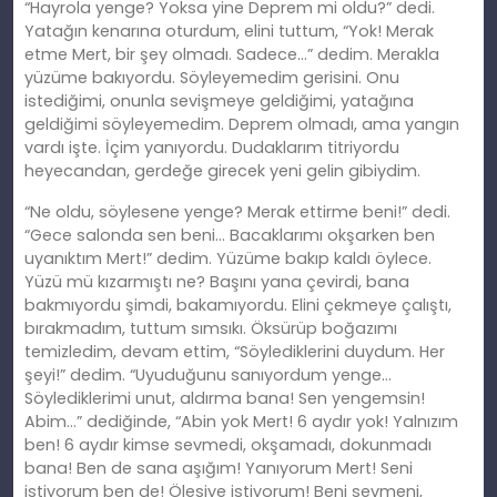
“Hayrola yenge? Yoksa yine Deprem mi oldu?” dedi.
Yatağın kenarına oturdum, elini tuttum, “Yok! Merak
etme Mert, bir şey olmadı. Sadece…” dedim. Merakla
yüzüme bakıyordu. Söyleyemedim gerisini. Onu
istediğimi, onunla sevişmeye geldiğimi, yatağına
geldiğimi söyleyemedim. Deprem olmadı, ama yangın
vardı işte. İçim yanıyordu. Dudaklarım titriyordu
heyecandan, gerdeğe girecek yeni gelin gibiydim.
“Ne oldu, söylesene yenge? Merak ettirme beni!” dedi.
“Gece salonda sen beni… Bacaklarımı okşarken ben
uyanıktım Mert!” dedim. Yüzüme bakıp kaldı öylece.
Yüzü mü kızarmıştı ne? Başını yana çevirdi, bana
bakmıyordu şimdi, bakamıyordu. Elini çekmeye çalıştı,
bırakmadım, tuttum sımsıkı. Öksürüp boğazımı
temizledim, devam ettim, “Söylediklerini duydum. Her
şeyi!” dedim. “Uyuduğunu sanıyordum yenge…
Söylediklerimi unut, aldırma bana! Sen yengemsin!
Abim…” dediğinde, “Abin yok Mert! 6 aydır yok! Yalnızım
ben! 6 aydır kimse sevmedi, okşamadı, dokunmadı
bana! Ben de sana aşığım! Yanıyorum Mert! Seni
istiyorum ben de! Ölesiye istiyorum! Beni sevmeni,