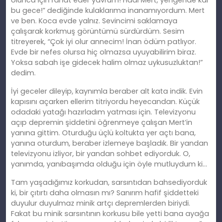
olunca için rahat eder yavrum! Hadi Mert, yengende kal
bu gece!” dediğinde kulaklarıma inanamıyordum. Mert
ve ben. Koca evde yalnız. Sevincimi saklamaya
çalışarak korkmuş görüntümü sürdürdüm. Sesim
titreyerek, “Çok iyi olur annecim! İnan ödüm patlıyor.
Evde bir nefes olursa hiç olmazsa uyuyabilirim biraz.
Yoksa sabah işe gidecek halim olmaz uykusuzluktan!”
dedim.
İyi geceler dileyip, kaynımla beraber alt kata indik. Evin
kapısını açarken ellerim titriyordu heyecandan. Küçük
odadaki yatağı hazırladım yatması için. Televizyonu
açıp depremin şiddetini öğrenmeye çalışan Mert’in
yanına gittim. Oturduğu üçlü koltukta yer açtı bana,
yanına oturdum, beraber izlemeye başladık. Bir yandan
televizyonu izliyor, bir yandan sohbet ediyorduk. O,
yanımda, yanıbaşımda olduğu için öyle mutluydum ki…
Tam yaşadığımız korkudan, sarsıntıdan bahsediyorduk
ki, bir çıtırtı daha olmasın mı? Sanırım hafif şiddetteki
duyulur duyulmaz minik artçı depremlerden biriydi.
Fakat bu minik sarsıntının korkusu bile yetti bana ayağa