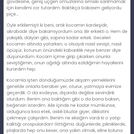
gövdesine, geniş üçgen omuzlarına sımsıkı sarılmamak
için kendimi zor tutardım. Baktıkça bakasım geliyordu
piçe…
Öyle etkilemişti ki beni, artık kocamın kardeşidir,
akrabadır diye bakamıyordum ona. Bir erkekti o. Hem de
yakışıklı, dalyan gibi, sapına kadar erkek. Geceleri
kocamın altında yatarken, o olsaydı nasıl sevişir, nasıl
öpüşür, kotunun önündeki kabarıklık neye benzer diye
düşünürdüm. Kocam içime girip çıkarken onunla
seviştiğimin, onun ağırlığı altında ezildiğimin hayallerini
kurardım hep.
Kocamla işten döndüğümüzde akşam yemeklerini
genelde onlarla beraber yer, oturur, yatmaya evimize
geçerdik. O da evdeyse, dışarıda değilse sevindirik
olurdum. Benim ona baktığım gibi o da bana baksın,
beğensin isterdim. Aile içinde ne kadar mümkünse,
olduğunca kısa etek, askılı bluzlar giyer, dikkatini
çekmeye çalışırdım. Benim ne eksiğim vardı ki o yatıp
kalktığı orospulardan! Gittiğimiz düğünlerde, pikniklerde,
plajlarda hep onu keser, ona yakın olmak, eline koluna