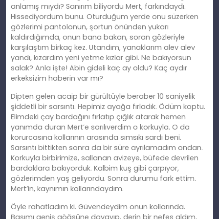
anlamış mıydı? Sanırım biliyordu Mert, farkındaydı.
Hissediyordum bunu. Oturduğum yerde onu süzerken
gözlerimi pantolonun, şortun önünden yukarı
kaldırdığımda, onun bana bakan, soran gözleriyle
karşılaştım birkaç kez. Utandım, yanaklarım alev alev
yandı, kızardım yeni yetme kızlar gibi. Ne bakıyorsun
salak? Anla işte! Abin gideli kaç ay oldu? Kaç aydır
erkeksizim haberin var mı?
Dipten gelen acaip bir gürültüyle beraber 10 saniyelik
şiddetli bir sarsıntı. Hepimiz ayağa fırladık. Ödüm koptu.
Elimdeki çay bardağını fırlatıp çığlık atarak hemen
yanımda duran Mert’e sarılıverdim o korkuyla. O da
korurcasına kollarının arasında sımsıkı sardı beni.
Sarsıntı bittikten sonra da bir süre ayrılamadım ondan.
Korkuyla birbirimize, sallanan avizeye, büfede devrilen
bardaklara bakıyorduk. Kalbim kuş gibi çarpıyor,
gözlerimden yaş geliyordu. Sonra durumu fark ettim.
Mert’in, kaynımın kollarındaydım.
Öyle rahatladım ki. Güvendeydim onun kollarında.
Başımı geniş göğsüne dayayıp, derin bir nefes aldım,