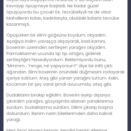
kavrayıp öpüşmeye başladı. Ne kadar güzel
öpüşüyordu bu çocuk! Ee, tecrübeliydi ne de olsa!
Mahallenin kızları, kadınlarıyla, okuldaki kızlarla tecrübe
kazanmıştı.
Öpüşürken bir elimi göğsüne koydum, okşadım.
Aşağıya indim yavaşça okşayarak, kaslı karnını,
boxerinin üzerinden sertleşen yarağını okşadım.
Parmaklarımın ucunda tıp tıp attığını, giderek
sertleştiğini hissediyordum. Beklemiyordu bunu,
“Mmmm… Yenge, ne yapıyorsun?” diye bir inilti çıktı
ağzından. Elimi boxerinin önündeki düğmesini zorlayarak
içeriye soktum. Ateş gibi yanan yarağını tuttum. Kalın,
kocaman bir şey vardı şimdi avucumda, ateş gibi.
Dudaklarını bırakıp eğildim. Boxerini sıyırıp dışarıya
çıkardım yarağını, gözyaşımla ıslanan yanaklarıma
sürdüm. Dudaklarıma sürdüm. Dilimi çıkarıp başına
dokundum. Benim narin bileklerimden daha kalındı
yarağı.
Mert itiraz etmeyi kesmiş, kendini benim ellerime