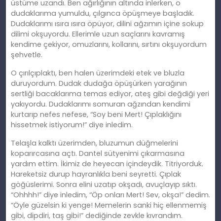
üstüme uzandı. Ben ağırlığının altında inlerken, o
dudaklarıma yumuldu, çılgınca öpüşmeye başladık.
Dudaklarımı ısıra ısıra öpüyor, dilini ağzımın içine sokup
dilimi okşuyordu. Ellerimle uzun saçlarını kavramış
kendime çekiyor, omuzlarını, kollarını, sırtını okşuyordum
şehvetle.
O çırılçıplaktı, ben halen üzerimdeki etek ve bluzla
duruyordum. Dudak dudağa öpüşürken yarağının
sertliği bacaklarıma temas ediyor, ateş gibi değdiği yeri
yakıyordu. Dudaklarımı somuran ağzından kendimi
kurtarıp nefes nefese, “Soy beni Mert! Çıplaklığını
hissetmek istiyorum!” diye inledim.
Telaşla kalktı üzerimden, bluzumun düğmelerini
koparırcasına açtı. Dantel sütyenimi çıkarmasına
yardım ettim. İkimiz de heyecan içindeydik. Titriyorduk.
Hareketsiz durup hayranlıkla beni seyretti. Çıplak
göğüslerimi. Sonra elini uzatıp okşadı, avuçlayıp sıktı.
“Ohhhh!” diye inledim, “Öp onları Mert! Sev, okşa!” dedim.
“Öyle güzelsin ki yenge! Memelerin sanki hiç ellenmemiş
gibi, dipdiri, taş gibi!” dediğinde zevkle kıvrandım.