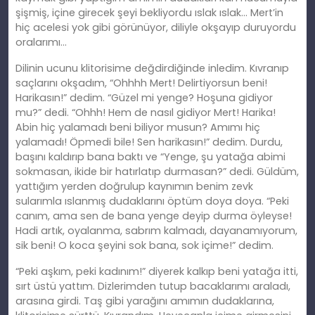
şişmiş, içine girecek şeyi bekliyordu ıslak ıslak… Mert’in
hiç acelesi yok gibi görünüyor, diliyle okşayıp duruyordu
oralarımı…
Dilinin ucunu klitorisime değdirdiğinde inledim. Kıvranıp
saçlarını okşadım, “Ohhhh Mert! Delirtiyorsun beni!
Harikasın!” dedim. “Güzel mi yenge? Hoşuna gidiyor
mu?” dedi. “Ohhh! Hem de nasıl gidiyor Mert! Harika!
Abin hiç yalamadı beni biliyor musun? Amımı hiç
yalamadı! Öpmedi bile! Sen harikasın!” dedim. Durdu,
başını kaldırıp bana baktı ve “Yenge, şu yatağa abimi
sokmasan, ikide bir hatırlatıp durmasan?” dedi. Güldüm,
yattığım yerden doğrulup kaynımın benim zevk
sularımla ıslanmış dudaklarını öptüm doya doya. “Peki
canım, ama sen de bana yenge deyip durma öyleyse!
Hadi artık, oyalanma, sabrım kalmadı, dayanamıyorum,
sik beni! O koca şeyini sok bana, sok içime!” dedim.
“Peki aşkım, peki kadınım!” diyerek kalkıp beni yatağa itti,
sırt üstü yattım. Dizlerimden tutup bacaklarımı araladı,
arasına girdi. Taş gibi yarağını amımın dudaklarına,