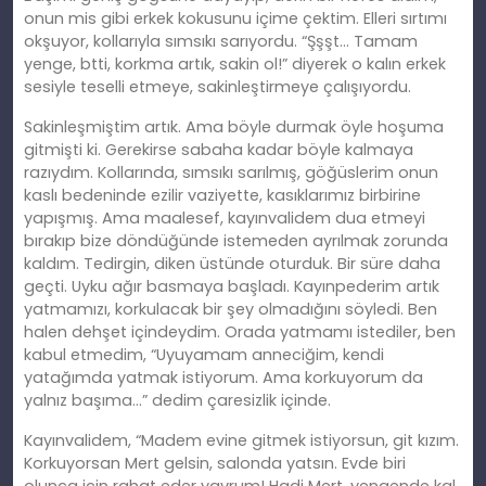
onun mis gibi erkek kokusunu içime çektim. Elleri sırtımı
okşuyor, kollarıyla sımsıkı sarıyordu. “Şşşt… Tamam
yenge, btti, korkma artık, sakin ol!” diyerek o kalın erkek
sesiyle teselli etmeye, sakinleştirmeye çalışıyordu.
Sakinleşmiştim artık. Ama böyle durmak öyle hoşuma
gitmişti ki. Gerekirse sabaha kadar böyle kalmaya
razıydım. Kollarında, sımsıkı sarılmış, göğüslerim onun
kaslı bedeninde ezilir vaziyette, kasıklarımız birbirine
yapışmış. Ama maalesef, kayınvalidem dua etmeyi
bırakıp bize döndüğünde istemeden ayrılmak zorunda
kaldım. Tedirgin, diken üstünde oturduk. Bir süre daha
geçti. Uyku ağır basmaya başladı. Kayınpederim artık
yatmamızı, korkulacak bir şey olmadığını söyledi. Ben
halen dehşet içindeydim. Orada yatmamı istediler, ben
kabul etmedim, “Uyuyamam anneciğim, kendi
yatağımda yatmak istiyorum. Ama korkuyorum da
yalnız başıma…” dedim çaresizlik içinde.
Kayınvalidem, “Madem evine gitmek istiyorsun, git kızım.
Korkuyorsan Mert gelsin, salonda yatsın. Evde biri