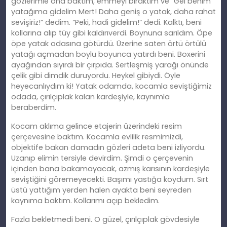
gözlerimle ona baktım, emmeyi bıraktım ve “Gel benim
yatağıma gidelim Mert! Daha geniş o yatak, daha rahat
sevişiriz!” dedim. “Peki, hadi gidelim!” dedi. Kalktı, beni
kollarına alıp tüy gibi kaldırıverdi. Boynuna sarıldım. Öpe
öpe yatak odasına götürdü. Üzerine saten örtü örtülü
yatağı açmadan boylu boyunca yatırdı beni. Boxerini
ayağından sıyırdı bir çırpıda. Sertleşmiş yarağı önünde
çelik gibi dimdik duruyordu. Heykel gibiydi. Öyle
heyecanlıydım ki! Yatak odamda, kocamla seviştiğimiz
odada, çırılçıplak kalan kardeşiyle, kaynımla
beraberdim.
Kocam aklıma gelince etajerin üzerindeki resim
çerçevesine baktım. Kocamla evlilik resmimizdi,
objektife bakan damadın gözleri adeta beni izliyordu.
Uzanıp elimin tersiyle devirdim. Şimdi o çerçevenin
içinden bana bakamayacak, azmış karısının kardeşiyle
seviştiğini göremeyecekti. Başımı yastığa koydum. Sırt
üstü yattığım yerden halen ayakta beni seyreden
kaynıma baktım. Kollarımı açıp bekledim.
Fazla bekletmedi beni. O güzel, çırılçıplak gövdesiyle