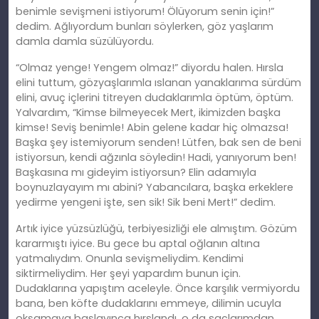
benimle sevişmeni istiyorum! Ölüyorum senin için!”
dedim. Ağlıyordum bunları söylerken, göz yaşlarım
damla damla süzülüyordu.
“Olmaz yenge! Yengem olmaz!” diyordu halen. Hırsla
elini tuttum, gözyaşlarımla ıslanan yanaklarıma sürdüm
elini, avuç içlerini titreyen dudaklarımla öptüm, öptüm.
Yalvardım, “Kimse bilmeyecek Mert, ikimizden başka
kimse! Seviş benimle! Abin gelene kadar hiç olmazsa!
Başka şey istemiyorum senden! Lütfen, bak sen de beni
istiyorsun, kendi ağzınla söyledin! Hadi, yanıyorum ben!
Başkasına mı gideyim istiyorsun? Elin adamıyla
boynuzlayayım mı abini? Yabancılara, başka erkeklere
yedirme yengeni işte, sen sik! Sik beni Mert!” dedim.
Artık iyice yüzsüzlüğü, terbiyesizliği ele almıştım. Gözüm
kararmıştı iyice. Bu gece bu aptal oğlanın altına
yatmalıydım. Onunla sevişmeliydim. Kendimi
siktirmeliydim. Her şeyi yapardım bunun için.
Dudaklarına yapıştım aceleyle. Önce karşılık vermiyordu
bana, ben köfte dudaklarını emmeye, dilimin ucuyla
okşamaya başlayınca hırslandı, o da saçlarımdan