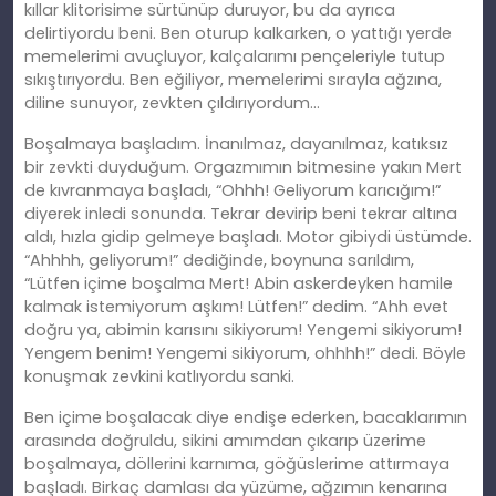
kıllar klitorisime sürtünüp duruyor, bu da ayrıca
delirtiyordu beni. Ben oturup kalkarken, o yattığı yerde
memelerimi avuçluyor, kalçalarımı pençeleriyle tutup
sıkıştırıyordu. Ben eğiliyor, memelerimi sırayla ağzına,
diline sunuyor, zevkten çıldırıyordum…
Boşalmaya başladım. İnanılmaz, dayanılmaz, katıksız
bir zevkti duyduğum. Orgazmımın bitmesine yakın Mert
de kıvranmaya başladı, “Ohhh! Geliyorum karıcığım!”
diyerek inledi sonunda. Tekrar devirip beni tekrar altına
aldı, hızla gidip gelmeye başladı. Motor gibiydi üstümde.
“Ahhhh, geliyorum!” dediğinde, boynuna sarıldım,
“Lütfen içime boşalma Mert! Abin askerdeyken hamile
kalmak istemiyorum aşkım! Lütfen!” dedim. “Ahh evet
doğru ya, abimin karısını sikiyorum! Yengemi sikiyorum!
Yengem benim! Yengemi sikiyorum, ohhhh!” dedi. Böyle
konuşmak zevkini katlıyordu sanki.
Ben içime boşalacak diye endişe ederken, bacaklarımın
arasında doğruldu, sikini amımdan çıkarıp üzerime
boşalmaya, döllerini karnıma, göğüslerime attırmaya
başladı. Birkaç damlası da yüzüme, ağzımın kenarına