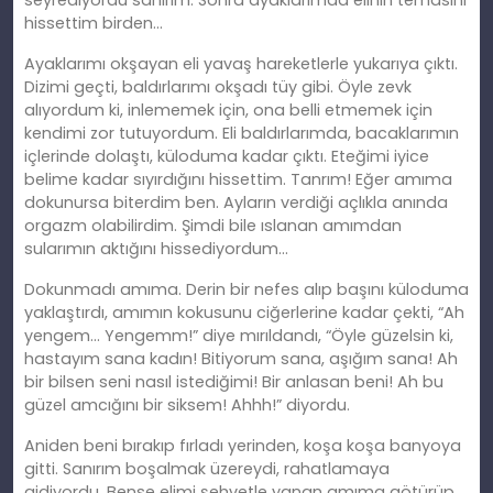
seyrediyordu sanırım. Sonra ayaklarımda elinin temasını
hissettim birden…
Ayaklarımı okşayan eli yavaş hareketlerle yukarıya çıktı.
Dizimi geçti, baldırlarımı okşadı tüy gibi. Öyle zevk
alıyordum ki, inlememek için, ona belli etmemek için
kendimi zor tutuyordum. Eli baldırlarımda, bacaklarımın
içlerinde dolaştı, küloduma kadar çıktı. Eteğimi iyice
belime kadar sıyırdığını hissettim. Tanrım! Eğer amıma
dokunursa biterdim ben. Ayların verdiği açlıkla anında
orgazm olabilirdim. Şimdi bile ıslanan amımdan
sularımın aktığını hissediyordum…
Dokunmadı amıma. Derin bir nefes alıp başını küloduma
yaklaştırdı, amımın kokusunu ciğerlerine kadar çekti, “Ah
yengem… Yengemm!” diye mırıldandı, “Öyle güzelsin ki,
hastayım sana kadın! Bitiyorum sana, aşığım sana! Ah
bir bilsen seni nasıl istediğimi! Bir anlasan beni! Ah bu
güzel amcığını bir siksem! Ahhh!” diyordu.
Aniden beni bırakıp fırladı yerinden, koşa koşa banyoya
gitti. Sanırım boşalmak üzereydi, rahatlamaya
gidiyordu. Bense elimi şehvetle yanan amıma götürüp