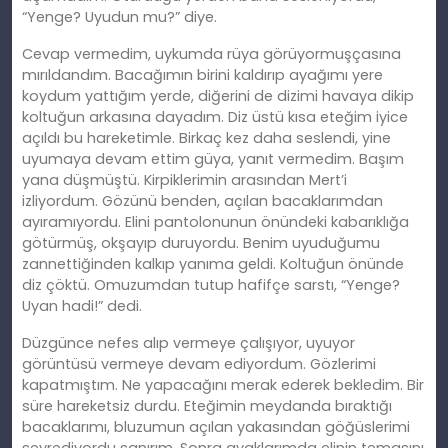
“Yenge? Uyudun mu?” diye.
Cevap vermedim, uykumda rüya görüyormuşçasına
mırıldandım. Bacağımın birini kaldırıp ayağımı yere
koydum yattığım yerde, diğerini de dizimi havaya dikip
koltuğun arkasına dayadım. Diz üstü kısa eteğim iyice
açıldı bu hareketimle. Birkaç kez daha seslendi, yine
uyumaya devam ettim güya, yanıt vermedim. Başım
yana düşmüştü. Kirpiklerimin arasından Mert’i
izliyordum. Gözünü benden, açılan bacaklarımdan
ayıramıyordu. Elini pantolonunun önündeki kabarıklığa
götürmüş, okşayıp duruyordu. Benim uyuduğumu
zannettiğinden kalkıp yanıma geldi. Koltuğun önünde
diz çöktü. Omuzumdan tutup hafifçe sarstı, “Yenge?
Uyan hadi!” dedi.
Düzgünce nefes alıp vermeye çalışıyor, uyuyor
görüntüsü vermeye devam ediyordum. Gözlerimi
kapatmıştım. Ne yapacağını merak ederek bekledim. Bir
süre hareketsiz durdu. Eteğimin meydanda bıraktığı
bacaklarımı, bluzumun açılan yakasından göğüslerimi