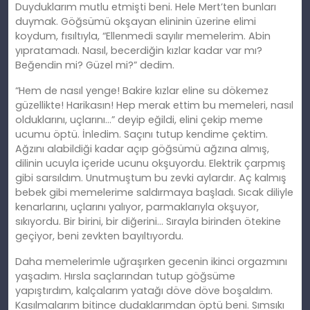
Duyduklarım mutlu etmişti beni. Hele Mert’ten bunları
duymak. Göğsümü okşayan elininin üzerine elimi
koydum, fısıltıyla, “Ellenmedi sayılır memelerim. Abin
yıpratamadı. Nasıl, becerdiğin kızlar kadar var mı?
Beğendin mi? Güzel mi?” dedim.
“Hem de nasıl yenge! Bakire kızlar eline su dökemez
güzellikte! Harikasın! Hep merak ettim bu memeleri, nasıl
olduklarını, uçlarını…” deyip eğildi, elini çekip meme
ucumu öptü. İnledim. Saçını tutup kendime çektim.
Ağzını alabildiği kadar açıp göğsümü ağzına almış,
dilinin ucuyla içeride ucunu okşuyordu. Elektrik çarpmış
gibi sarsıldım. Unutmuştum bu zevki aylardır. Aç kalmış
bebek gibi memelerime saldırmaya başladı. Sıcak diliyle
kenarlarını, uçlarını yalıyor, parmaklarıyla okşuyor,
sıkıyordu. Bir birini, bir diğerini… Sırayla birinden ötekine
geçiyor, beni zevkten bayıltıyordu.
Daha memelerimle uğraşırken gecenin ikinci orgazmını
yaşadım. Hırsla saçlarından tutup göğsüme
yapıştırdım, kalçalarım yatağı döve döve boşaldım.
Kasılmalarım bitince dudaklarımdan öptü beni. Sımsıkı