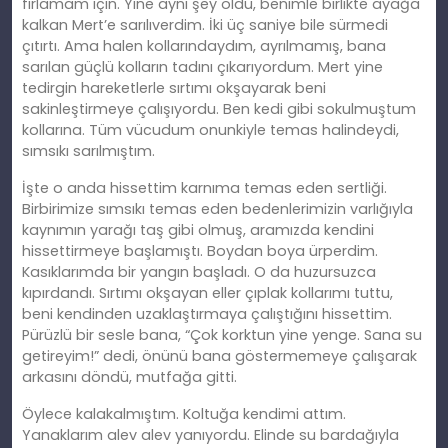
fırlamam için. Yine aynı şey oldu, benimle birlikte ayağa
kalkan Mert’e sarılıverdim. İki üç saniye bile sürmedi
çıtırtı. Ama halen kollarındaydım, ayrılmamış, bana
sarılan güçlü kolların tadını çıkarıyordum. Mert yine
tedirgin hareketlerle sırtımı okşayarak beni
sakinleştirmeye çalışıyordu. Ben kedi gibi sokulmuştum
kollarına. Tüm vücudum onunkiyle temas halindeydi,
sımsıkı sarılmıştım.
İşte o anda hissettim karnıma temas eden sertliği.
Birbirimize sımsıkı temas eden bedenlerimizin varlığıyla
kaynımın yarağı taş gibi olmuş, aramızda kendini
hissettirmeye başlamıştı. Boydan boya ürperdim.
Kasıklarımda bir yangın başladı. O da huzursuzca
kıpırdandı. Sırtımı okşayan eller çıplak kollarımı tuttu,
beni kendinden uzaklaştırmaya çalıştığını hissettim.
Pürüzlü bir sesle bana, “Çok korktun yine yenge. Sana su
getireyim!” dedi, önünü bana göstermemeye çalışarak
arkasını döndü, mutfağa gitti.
Öylece kalakalmıştım. Koltuğa kendimi attım.
Yanaklarım alev alev yanıyordu. Elinde su bardağıyla