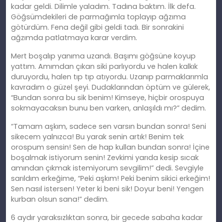
kadar geldi. Dilimle yaladım. Tadına baktım. İlk defa.
Göğsümdekileri de parmağımla toplayıp ağzıma
götürdüm. Fena değil gibi geldi tadı. Bir sonrakini
ağzımda patlatmaya karar verdim.
Mert boşalıp yanıma uzandı. Başımı göğsüne koyup
yattım. Amımdan çıkan siki parlıyordu ve halen kalkık
duruyordu, halen tıp tıp atıyordu. Uzanıp parmaklarımla
kavradım o güzel şeyi. Dudaklarından öptüm ve gülerek,
“Bundan sonra bu sik benim! Kimseye, hiçbir orospuya
sokmayacaksın bunu ben varken, anlaşıldı mı?” dedim.
“Tamam aşkım, sadece sen varsın bundan sonra! Seni
sikecem yalnızca! Bu yarak senin artık! Benim tek
orospum sensin! Sen de hap kullan bundan sonra! İçine
boşalmak istiyorum senin! Zevkimi yarıda kesip sıcak
amından çıkmak istemiyorum sevgilim!” dedi. Sevgiyle
sarıldım erkeğime, “Peki aşkım! Peki benim sikici erkeğim!
Sen nasıl istersen! Yeter ki beni sik! Doyur beni! Yengen
kurban olsun sana!” dedim.
6 aydır yaraksızlıktan sonra, bir gecede sabaha kadar