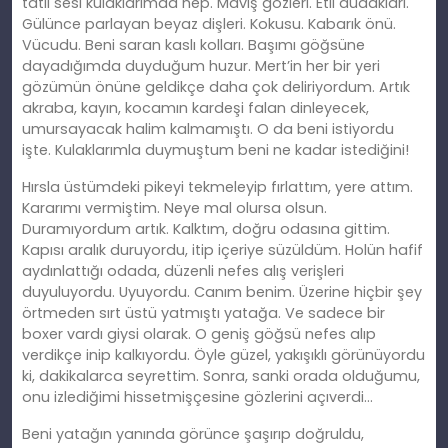
tatlı sesi kulaklarımda hep. Maviş gözleri. Etli dudakları.
Gülünce parlayan beyaz dişleri. Kokusu. Kabarık önü.
Vücudu. Beni saran kaslı kolları. Başımı göğsüne
dayadığımda duyduğum huzur. Mert’in her bir yeri
gözümün önüne geldikçe daha çok deliriyordum. Artık
akraba, kayın, kocamın kardeşi falan dinleyecek,
umursayacak halim kalmamıştı. O da beni istiyordu
işte. Kulaklarımla duymuştum beni ne kadar istediğini!
Hırsla üstümdeki pikeyi tekmeleyip fırlattım, yere attım.
Kararımı vermiştim. Neye mal olursa olsun.
Duramıyordum artık. Kalktım, doğru odasına gittim.
Kapısı aralık duruyordu, itip içeriye süzüldüm. Holün hafif
aydınlattığı odada, düzenli nefes alış verişleri
duyuluyordu. Uyuyordu. Canım benim. Üzerine hiçbir şey
örtmeden sırt üstü yatmıştı yatağa. Ve sadece bir
boxer vardı giysi olarak. O geniş göğsü nefes alıp
verdikçe inip kalkıyordu. Öyle güzel, yakışıklı görünüyordu
ki, dakikalarca seyrettim. Sonra, sanki orada olduğumu,
onu izlediğimi hissetmişçesine gözlerini açıverdi…
Beni yatağın yanında görünce şaşırıp doğruldu,