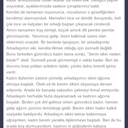
soyunduk, ayaklarımızda sadece çoraplarımız kaldı.
Kendisi de tamamen soyununca, vücudunun o güzelliğinden
kendimizi alamıyorduk. Memeleri irice ve dimdik duruyordu, beli
çok ince ve kalçaları bir erkeği baştan çıkaracak cinstendi.
Amını tamamen traş etmişti, küçük amcık dili pembe pembe
görünüyordu. Yanımıza gelip, bizim kalkmak üzere olan
siklerimizi sıvazldı. Bir benimle öpüşüyor, bir arkadaşımla.
Arkadaşımın siki, kendisi Alman olduğu için sünnetli değildi.
Bunu farkeden gümrükcü kadın bana sordu, “Senin sikin neden
böyle?” dedi. Sünnetli yarak görmemişti o vakte kadar. Ben de
durumu kısa yoldan anlattım tabiki, çünkü daha önemli işimiz
vardı.
Kadın dizlerinin üstüne çömelip arkadaşımın sikini ağzına
almaya başladı. Öteki eli ile benim sikimi okşamaya devam
ediyordu. Arada bir banada saksofon çekmeyi ihmal etmiyordu.
Arkadaşım herhalde fazla dayanamadı ve kadının ağzına
boşaldı. Birden çok döl gelince ürken gümrükcü kadın, hemen
gidip ağzını yüzünü temizleyip geldi. Benim sikim halen kalkık
vaziyette bekliyordu. Arkadaşım sikini tekrar kaldırmaya
uğraşırken, kadın benim yarakla ilgilenmeye başladı. Ben de bu
arada boş durmuyordum, kadının iri göğüslerini kabaca