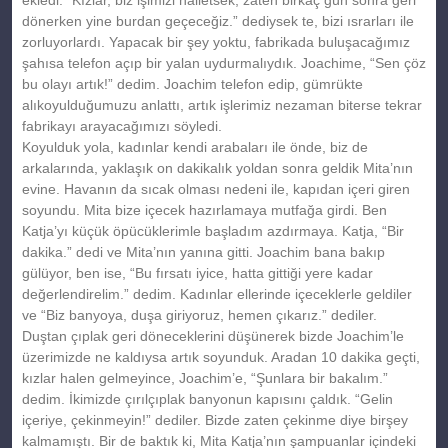
dönerken yine burdan geçeceğiz.” dediysek te, bizi ısrarları ile
zorluyorlardı. Yapacak bir şey yoktu, fabrikada buluşacağımız
şahısa telefon açıp bir yalan uydurmalıydık. Joachime, “Sen çöz
bu olayı artık!” dedim. Joachim telefon edip, gümrükte
alıkoyulduğumuzu anlattı, artık işlerimiz nezaman biterse tekrar
fabrikayı arayacağımızı söyledi.
Koyulduk yola, kadınlar kendi arabaları ile önde, biz de
arkalarında, yaklaşık on dakikalık yoldan sonra geldik Mita’nın
evine. Havanın da sıcak olması nedeni ile, kapıdan içeri giren
soyundu. Mita bize içecek hazırlamaya mutfağa girdi. Ben
Katja’yı küçük öpücüklerimle başladım azdırmaya. Katja, “Bir
dakika.” dedi ve Mita’nın yanına gitti. Joachim bana bakıp
gülüyor, ben ise, “Bu fırsatı iyice, hatta gittiği yere kadar
değerlendirelim.” dedim. Kadınlar ellerinde içeceklerle geldiler
ve “Biz banyoya, duşa giriyoruz, hemen çıkarız.” dediler.
Duştan çıplak geri döneceklerini düşünerek bizde Joachim’le
üzerimizde ne kaldıysa artık soyunduk. Aradan 10 dakika geçti,
kızlar halen gelmeyince, Joachim’e, “Şunlara bir bakalım.”
dedim. İkimizde çırılçıplak banyonun kapısını çaldık. “Gelin
içeriye, çekinmeyin!” dediler. Bizde zaten çekinme diye birşey
kalmamıştı. Bir de baktık ki, Mita Katja’nın şampuanlar içindeki