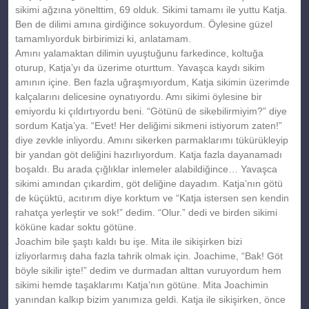
sikimi ağzına yönelttim, 69 olduk. Sikimi tamamı ile yuttu Katja.
Ben de dilimi amına girdiğince sokuyordum. Öylesine güzel
tamamlıyorduk birbirimizi ki, anlatamam.
Amını yalamaktan dilimin uyuştuğunu farkedince, koltuğa
oturup, Katja’yı da üzerime oturttum. Yavaşca kaydı sikim
amının içine. Ben fazla uğraşmıyordum, Katja sikimin üzerimde
kalçalarını delicesine oynatıyordu. Amı sikimi öylesine bir
emiyordu ki çıldırtıyordu beni. “Götünü de sikebilirmiyim?” diye
sordum Katja’ya. “Evet! Her deliğimi sikmeni istiyorum zaten!”
diye zevkle inliyordu. Amını sikerken parmaklarımı tükürükleyip
bir yandan göt deliğini hazırlıyordum. Katja fazla dayanamadı
boşaldı. Bu arada çığlıklar inlemeler alabildiğince… Yavaşca
sikimi amından çıkardim, göt deliğine dayadım. Katja’nın götü
de küçüktü, acıtırım diye korktum ve “Katja istersen sen kendin
rahatça yerleştir ve sok!” dedim. “Olur.” dedi ve birden sikimi
köküne kadar soktu götüne.
Joachim bile şaştı kaldı bu işe. Mita ile sikişirken bizi
izliyorlarmış daha fazla tahrik olmak için. Joachime, “Bak! Göt
böyle sikilir işte!” dedim ve durmadan alttan vuruyordum hem
sikimi hemde taşaklarımı Katja’nın götüne. Mita Joachimin
yanından kalkıp bizim yanımıza geldi. Katja ile sikişirken, önce