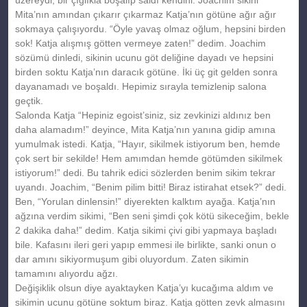
Mita’nın amından çıkarır çıkarmaz Katja’nın götüne ağır ağır
sokmaya çalışıyordu. “Öyle yavaş olmaz oğlum, hepsini birden
sok! Katja alışmış götten vermeye zaten!” dedim. Joachim
sözümü dinledi, sikinin ucunu göt deliğine dayadı ve hepsini
birden soktu Katja’nın daracık götüne. İki üç git gelden sonra
dayanamadı ve boşaldı. Hepimiz sırayla temizlenip salona
geçtik.
Salonda Katja “Hepiniz egoist’siniz, siz zevkinizi aldınız ben
daha alamadım!” deyince, Mita Katja’nın yanına gidip amına
yumulmak istedi. Katja, “Hayır, sikilmek istiyorum ben, hemde
çok sert bir sekilde! Hem amımdan hemde götümden sikilmek
istiyorum!” dedi. Bu tahrik edici sözlerden benim sikim tekrar
uyandı. Joachim, “Benim pilim bitti! Biraz istirahat etsek?” dedi.
Ben, “Yorulan dinlensin!” diyerekten kalktım ayağa. Katja’nın
ağzına verdim sikimi, “Ben seni şimdi çok kötü sikeceğim, bekle
2 dakika daha!” dedim. Katja sikimi çivi gibi yapmaya başladı
bile. Kafasını ileri geri yapıp emmesi ile birlikte, sanki onun o
dar amını sikiyormuşum gibi oluyordum. Zaten sikimin
tamamını alıyordu ağzı.
Değişiklik olsun diye ayaktayken Katja’yı kucağıma aldım ve
sikimin ucunu götüne soktum biraz. Katja götten zevk almasını