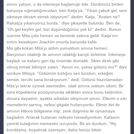
amını yalıyor, o da inlemeye başlamıştı bile. Dördümüz birden
banyoya sığmadığımızdan, ben Katja’ya, “Yıkan çabuk gel, seni
sikmeye devam etmek istiyorum!” dedim. Katja, “Acelen ne?
Rahatça yıkanıyoruz burda.” diye şikayette bulundu. Ben de,
“Oh gel keyfim gel, bizi düşündüğünüz yok ki!” dedim. Bunun
üzerine Mita çıktı hemen ve benimle salona geldi. Katja’nın
sırtını keseleyen Joachim onunla banyoda kaldı.
Mis gibi kokan Mita’yı aldım yumuldum amına hemen.
Banyonun ıslaklığı ile amının ıslaklığı karıştı birbirine. İnlemeye
başladı ve kafamı geri itip önümde domaldı. Sikim direk gibi
olmuş inmek bilmiyor zaten. “Amını mı, yoksa götünü mü?” diye
sordum Mitaya. “Götümün kızlığını sen bozdun, erkeğim
sensin, tercihi sana bırakıyorum.” dedi. Götünü hazırlamadan
Mita’yı tekrar üzmek istemedim, ıslak amına soktum sikimi. Bir
süre köpekleme pozisyonunda siktikten sonra bunu kaldırdım,
duvara dayadım, ayakta arkadan sikiyorum amını. Ellerim o sıkı
memelerini sarmış, nefesi gitgide hızlanıyordu. Elimin biri ile
amının klitoris bölgesine inip, zevk dügmesi ile oynamaya
başladım. Artarak hızlanan nefesini hissediyordum. Kafasını
çevirdi kulağımın memesini ısırıyordu. Bir an durdum, “Hiç
kımıldama, boşalmak üzereyim, daha henüz bitsin