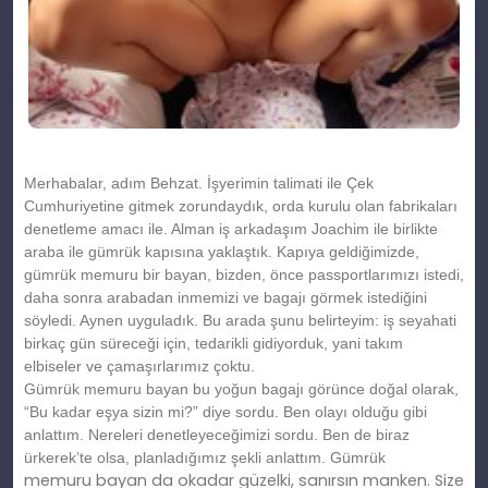
Merhabalar, adım Behzat. İşyerimin talimati ile Çek
Cumhuriyetine gitmek zorundaydık, orda kurulu olan fabrikaları
denetleme amacı ile. Alman iş arkadaşım Joachim ile birlikte
araba ile gümrük kapısına yaklaştık. Kapıya geldiğimizde,
gümrük memuru bir bayan, bizden, önce passportlarımızı istedi,
daha sonra arabadan inmemizi ve bagajı görmek istediğini
söyledi. Aynen uyguladık. Bu arada şunu belirteyim: iş seyahati
birkaç gün süreceği için, tedarikli gidiyorduk, yani takım
elbiseler ve çamaşırlarımız çoktu.
Gümrük memuru bayan bu yoğun bagajı görünce doğal olarak,
“Bu kadar eşya sizin mi?” diye sordu. Ben olayı olduğu gibi
anlattım. Nereleri denetleyeceğimizi sordu. Ben de biraz
ürkerek’te olsa, planladığımız şekli anlattım. Gümrük
memuru bayan da okadar güzelki, sanırsın manken. Size