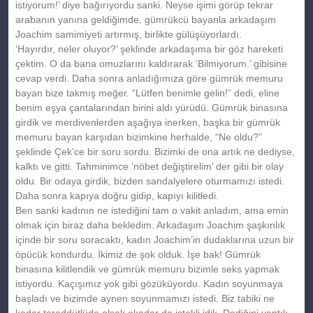
istiyorum!’ diye bağırıyordu sanki. Neyse işimi görüp tekrar
arabanın yanına geldiğimde, gümrükcü bayanla arkadaşım
Joachim samimiyeti artırmış, birlikte gülüşüyorlardı.
‘Hayırdır, neler oluyor?’ şeklinde arkadaşıma bir göz hareketi
çektim. O da bana omuzlarını kaldırarak ‘Bilmiyorum.’ gibisine
cevap verdi. Daha sonra anladığımıza göre gümrük memuru
bayan bize takmış meğer. “Lütfen benimle gelin!” dedi, eline
benim eşya çantalarından birini aldı yürüdü. Gümrük binasına
girdik ve merdivenlerden aşağıya inerken, başka bir gümrük
memuru bayan karşıdan bizimkine herhalde, “Ne oldu?”
şeklinde Çek’ce bir soru sordu. Bizimki de ona artık ne dediyse,
kalktı ve gitti. Tahminimce ‘nöbet değiştirelim’ der gibi bir olay
oldu. Bir odaya girdik, bizden sandalyelere oturmamızı istedi.
Daha sonra kapıya doğru gidip, kapıyı kilitledi.
Ben sanki kadının ne istediğini tam o vakit anladım, ama emin
olmak için biraz daha bekledim. Arkadaşım Joachim şaşkınlık
içinde bir soru soracaktı, kadın Joachim’in dudaklarına uzun bir
öpücük kondurdu. İkimiz de şok olduk. İşe bak! Gümrük
binasına kilitlendik ve gümrük memuru bizimle seks yapmak
istiyordu. Kaçışımız yok gibi gözüküyordu. Kadın soyunmaya
başladı ve bizimde aynen soyunmamızı istedi. Biz tabiki ne
kadar tereddütlüde olsak okadar da istekli idik. Dediğini yaptık