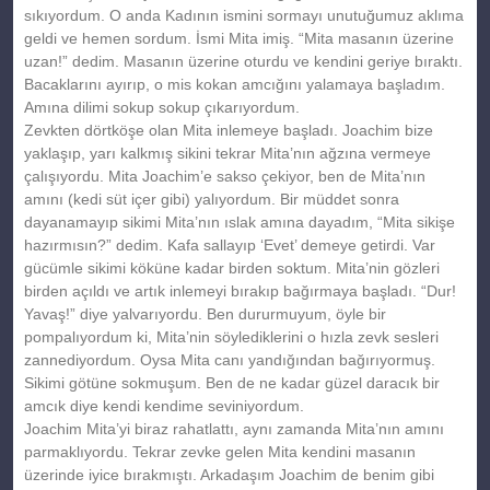
sıkıyordum. O anda Kadının ismini sormayı unutuğumuz aklıma
geldi ve hemen sordum. İsmi Mita imiş. “Mita masanın üzerine
uzan!” dedim. Masanın üzerine oturdu ve kendini geriye bıraktı.
Bacaklarını ayırıp, o mis kokan amcığını yalamaya başladım.
Amına dilimi sokup sokup çıkarıyordum.
Zevkten dörtköşe olan Mita inlemeye başladı. Joachim bize
yaklaşıp, yarı kalkmış sikini tekrar Mita’nın ağzına vermeye
çalışıyordu. Mita Joachim’e sakso çekiyor, ben de Mita’nın
amını (kedi süt içer gibi) yalıyordum. Bir müddet sonra
dayanamayıp sikimi Mita’nın ıslak amına dayadım, “Mita sikişe
hazırmısın?” dedim. Kafa sallayıp ‘Evet’ demeye getirdi. Var
gücümle sikimi köküne kadar birden soktum. Mita’nin gözleri
birden açıldı ve artık inlemeyi bırakıp bağırmaya başladı. “Dur!
Yavaş!” diye yalvarıyordu. Ben dururmuyum, öyle bir
pompalıyordum ki, Mita’nin söylediklerini o hızla zevk sesleri
zannediyordum. Oysa Mita canı yandığından bağırıyormuş.
Sikimi götüne sokmuşum. Ben de ne kadar güzel daracık bir
amcık diye kendi kendime seviniyordum.
Joachim Mita’yi biraz rahatlattı, aynı zamanda Mita’nın amını
parmaklıyordu. Tekrar zevke gelen Mita kendini masanın
üzerinde iyice bırakmıştı. Arkadaşım Joachim de benim gibi