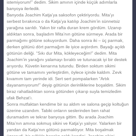
istemiyorum!” dedim. Sikim amının içinde küçük adımlarla
banyoya ilerledik.
Banyoda Joachim Katja’ya saksofon çektiriyordu. Mita’yı
serbest bırakınca o da Katja’ya katılıp Joachim’in sünnetsiz
yarağına sarıldı. Yakın bir rafta duran krem gördüm. Uzanıp
aldıktan sonra, başladım Mita’nın götüne sürmeye. Arada bir
parmağımı götüne sokuyordum. Daha sonra iki – üç parmak,
derken götünü dört parmağım ile iyice aıştırdım. Bayağı açıldı
götünün deliği. “Sıkı dur Mita, kökleyeceğim!” dedim. Mita
Joachim’in yarağını yalamayı bıraktı ve tutunacak iyi bir destek
arıyordu. Küvetin kenarına tutundu. Birden soktum sikimi
götüne ve tamamını yerleştirdim, öylece içinde kaldım. Zevk
kıvamım tam yerinde idi. Sert sert pompalarken “Artık
dayanamıyorum!” deyip götünün derinliklerine boşaldim. Sikim
biraz rahatladıktan sonra götünden çıkarıp suyla temizledim
ufak Behzat’ı.
Sonra mutfaktan kendime bir su aldım ve salona geçip koltuğun
üzerine uzandım. Tabiki onların seslerinden ben rahat
duramadım ve tekrar banyoya gittim. Bu arada Joachim
Mita’nın amına sokmuş sikini ve Katja’yı yalıyor. Yalarken bir
yandan da Katja’nın götünü parmaklıyor. Mita boşalmak
üzereydi, bir çığlıkla boşalıp saldı kendini. Joachim sikini