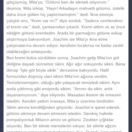
götçüymüş, Mita’ya, “Götünü ben de sikmek istiyorum.”
deyince, Mita ürküp, “Hayır! Arkadaşın mahvetti götümü, üstelik
daha önce götten hiç yaptırmamıştım.” dedi. İkna etmeye
çalıştık onu, “Krem var mı?” diye sorduk. “Sadece nemlendirici
el kremi var.” dedi, çantasından çıkardı. Kremi aldım ve az önce
siktiğim götünü kremledim. Arada bir parmağımı götüne sokup
alıştırmaya bakıyordum. Joachim ise Mita’yı ikna etme
çalışmalarına devam ediyor, kendisini bırakırsa ne kadar zevkli
olabileceğini anlatıyordu.
Ben kremi bolca sürdükten sonra, Joachim gelip Mita’nın göt
deliğine dayadı sünnetsiz sikini. Ağır ağır sokuyordu sikini. Bana
dönüp “İşte göt böyle sikilir.” dercesine bakıyordu. Hafif
formundan düşmüş olan sikimi Mita’nın ağzına verdim.
Temizlememiştim, olduğu gibi yalayarak temizledi sikimi. Aynı
anda çıldırmış gibi emiyordu sikimi. “Amımı da sikin, artık
dayanamıyorum.” diye inliyordu. Masadan ikisinin de inmesini
istedim. Kendim yattım masaya, Mita’yı üzerime bindirdim.
Sikim amına kendiliğinden giriyordu. Joachim’e işaret ederek,
götünü sikmeye devam etmesini istedim. Sandviç halinde
pompalıyorduk Mitanın amını ve götünü. Zevkten çığlıklar
atıyordu. Ben bir elimle memelerini sıkıyor, bir elimle ağzını
kapatmaya çalışıyordum bağırmasın diye. O anda kapı çalındı,