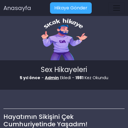
Anasayfa
Hikaye Gönder
Sex Hikayeleri
5 yıl önce
-
Admin
Ekledi -
1981
Kez Okundu
Hayatımın Sikişini Çek
Cumhuriyetinde Yaşadım!