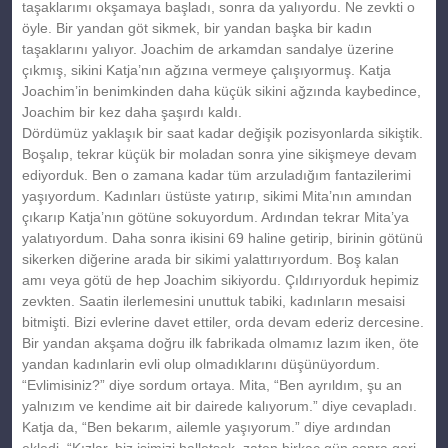
taşaklarımı okşamaya başladı, sonra da yalıyordu. Ne zevkti o
öyle. Bir yandan göt sikmek, bir yandan başka bir kadın
taşaklarını yalıyor. Joachim de arkamdan sandalye üzerine
çıkmış, sikini Katja’nın ağzına vermeye çalışıyormuş. Katja
Joachim’in benimkinden daha küçük sikini ağzında kaybedince,
Joachim bir kez daha şaşırdı kaldı.
Dördümüz yaklaşık bir saat kadar değişik pozisyonlarda sikiştik.
Boşalıp, tekrar küçük bir moladan sonra yine sikişmeye devam
ediyorduk. Ben o zamana kadar tüm arzuladığım fantazilerimi
yaşıyordum. Kadınları üstüste yatırıp, sikimi Mita’nın amından
çıkarıp Katja’nın götüne sokuyordum. Ardından tekrar Mita’ya
yalatıyordum. Daha sonra ikisini 69 haline getirip, birinin götünü
sikerken diğerine arada bir sikimi yalattırıyordum. Boş kalan
amı veya götü de hep Joachim sikiyordu. Çıldırıyorduk hepimiz
zevkten. Saatin ilerlemesini unuttuk tabiki, kadınların mesaisi
bitmişti. Bizi evlerine davet ettiler, orda devam ederiz dercesine.
Bir yandan akşama doğru ilk fabrikada olmamız lazım iken, öte
yandan kadınlarin evli olup olmadıklarını düşünüyordum.
“Evlimisiniz?” diye sordum ortaya. Mita, “Ben ayrıldım, şu an
yalnızım ve kendime ait bir dairede kalıyorum.” diye cevapladı.
Katja da, “Ben bekarım, ailemle yaşıyorum.” diye ardından
ekledi. “Kızlar, biz işimizi halletsek, zaten birkaç gün sonra geri