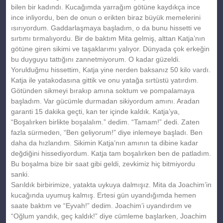
bilen bir kadındı. Kucağımda yarrağım götüne kaydıkça ince
ince inliyordu, ben de onun o erikten biraz büyük memelerini
ısırıyordum. Gaddarlaşmaya başladım, o da bunu hissetti ve
sırtımı tırmalıyordu. Bir de baktım Mita gelmiş, alttan Katja’nın
götüne giren sikimi ve taşaklarımı yalıyor. Dünyada çok erkeğin
bu duyguyu tattığını zannetmiyorum. O kadar güzeldi.
Yorulduğmu hissettim, Katja yine nerden baksanız 50 kilo vardı.
Katja ile yatakodasına gittik ve onu yatağa sırtüstü yatırdım.
Götünden sikmeyi bırakıp amına soktum ve pompalamaya
başladım. Var gücümle durmadan sikiyordum amını. Aradan
garanti 15 dakika geçti, kan ter içinde kaldık. Katja’ya,
“Boşalırken birlikte boşalalım.” dedim. “Tamam!” dedi. Zaten
fazla sürmeden, “Ben geliyorum!” diye inlemeye başladı. Ben
daha da hızlandım. Sikimin Katja’nın amının ta dibine kadar
değdiğini hissediyordum. Katja tam boşalırken ben de patladım.
Bu boşalma bize bir saat gibi geldi, zevkimiz hiç bitmiyordu
sanki.
Sarıldık birbirimize, yatakta uykuya dalmışız. Mita da Joachim’in
kucağında uyumuş kalmış. Ertesi gün uyandığımda hemen
saate baktım ve “Eyvah!” dedim. Joachim’i uyandırdım ve
“Oğlum yandık, geç kaldık!” diye cümleme başlarken, Joachim