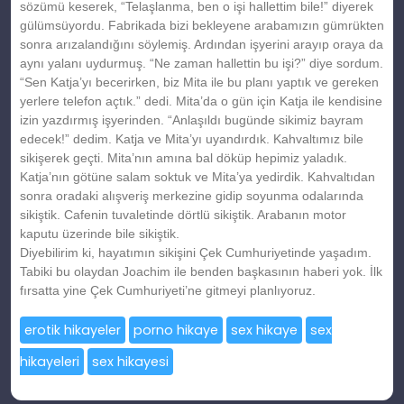
sözümü keserek, “Telaşlanma, ben o işi hallettim bile!” diyerek
gülümsüyordu. Fabrikada bizi bekleyene arabamızın gümrükten
sonra arızalandığını söylemiş. Ardından işyerini arayıp oraya da
aynı yalanı uydurmuş. “Ne zaman hallettin bu işi?” diye sordum.
“Sen Katja’yı becerirken, biz Mita ile bu planı yaptık ve gereken
yerlere telefon açtık.” dedi. Mita’da o gün için Katja ile kendisine
izin yazdırmış işyerinden. “Anlaşıldı bugünde sikimiz bayram
edecek!” dedim. Katja ve Mita’yı uyandırdık. Kahvaltımız bile
sikişerek geçti. Mita’nın amına bal döküp hepimiz yaladık.
Katja’nın götüne salam soktuk ve Mita’ya yedirdik. Kahvaltıdan
sonra oradaki alışveriş merkezine gidip soyunma odalarında
sikiştik. Cafenin tuvaletinde dörtlü sikiştik. Arabanın motor
kaputu üzerinde bile sikiştik.
Diyebilirim ki, hayatımın sikişini Çek Cumhuriyetinde yaşadım.
Tabiki bu olaydan Joachim ile benden başkasının haberi yok. İlk
fırsatta yine Çek Cumhuriyeti’ne gitmeyi planlıyoruz.
erotik hikayeler
porno hikaye
sex hikaye
sex
hikayeleri
sex hikayesi