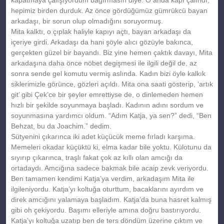
hepimiz birden durduk. Az önce gördüğümüz gümrükcü bayan
arkadaşı, bir sorun olup olmadığını soruyormuş.
Mita kalktı, o çıplak haliyle kapıyı açtı, bayan arkadaşı da
içeriye girdi. Arkadaşı da hani şöyle alıcı gözüyle bakınca,
gerçekten güzel bir bayandı. Biz yine hemen çaktık davayı, Mita
arkadaşına daha önce nöbet degişmesi ile ilgili değil de, az
sonra sende gel komutu vermiş aslında. Kadın bizi öyle kalkık
siklerimizle görünce, gözleri açıldı. Mita ona saati gösterip, ‘artık
git’ gibi Çek’ce bir şeyler emrettiyse de, o dinlemeden hemen
hızlı bir şekilde soyunmaya başladı. Kadının adını sordum ve
soyunmasına yardımcı oldum. “Adım Katja, ya sen?” dedi, “Ben
Behzat, bu da Joachim.” dedim.
Sütyenini çıkarınca iki adet küçücük meme fırladı karşıma.
Memeleri okadar küçüktü ki, elma kadar bile yoktu. Külotunu da
sıyırıp çıkarınca, traşlı fakat çok az kıllı olan amcığı da
ortadaydı. Amcığına sadece bakmak bile acaip zevk veriyordu.
Ben tamamen kendimi Katja’ya verdim, arkadaşım Mita ile
ilgileniyordu. Katja’yı koltuğa oturttum, bacaklarını ayırdım ve
direk amcığını yalamaya başladım. Katja’da buna hasret kalmış
gibi oh çekiyordu. Başımı elleriyle amına doğru bastırıyordu.
Katja’yı koltuğa uzatıp ben de ters döndüm üzerine çıktım ve