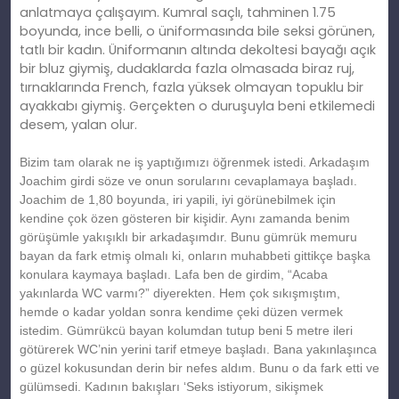
anlatmaya çalışayım. Kumral saçlı, tahminen 1.75
boyunda, ince belli, o üniformasında bile seksi görünen,
tatlı bir kadın. Üniformanın altında dekoltesi bayağı açık
bir bluz giymiş, dudaklarda fazla olmasada biraz ruj,
tırnaklarında French, fazla yüksek olmayan topuklu bir
ayakkabı giymiş. Gerçekten o duruşuyla beni etkilemedi
desem, yalan olur.
Bizim tam olarak ne iş yaptığımızı öğrenmek istedi. Arkadaşım
Joachim girdi söze ve onun sorularını cevaplamaya başladı.
Joachim de 1,80 boyunda, iri yapili, iyi görünebilmek için
kendine çok özen gösteren bir kişidir. Aynı zamanda benim
görüşümle yakışıklı bir arkadaşımdır. Bunu gümrük memuru
bayan da fark etmiş olmalı ki, onların muhabbeti gittikçe başka
konulara kaymaya başladı. Lafa ben de girdim, “Acaba
yakınlarda WC varmı?” diyerekten. Hem çok sıkışmıştım,
hemde o kadar yoldan sonra kendime çeki düzen vermek
istedim. Gümrükcü bayan kolumdan tutup beni 5 metre ileri
götürerek WC’nin yerini tarif etmeye başladı. Bana yakınlaşınca
o güzel kokusundan derin bir nefes aldım. Bunu o da fark etti ve
gülümsedi. Kadının bakışları ‘Seks istiyorum, sikişmek