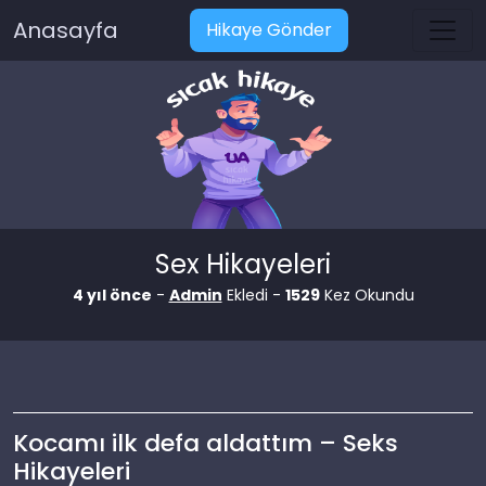
Anasayfa
Hikaye Gönder
Sex Hikayeleri
4 yıl önce
-
Admin
Ekledi -
1529
Kez Okundu
Kocamı ilk defa aldattım – Seks
Hikayeleri