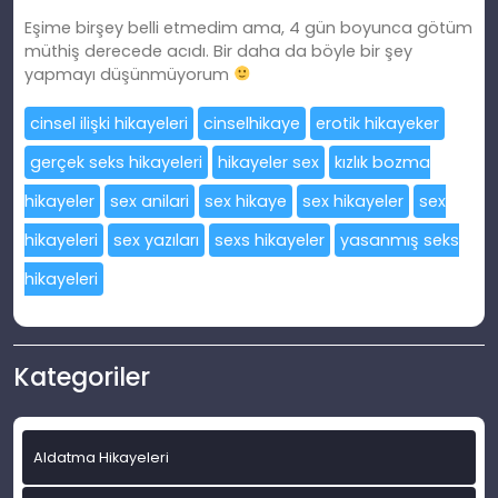
Eşime birşey belli etmedim ama, 4 gün boyunca götüm
müthiş derecede acıdı. Bir daha da böyle bir şey
yapmayı düşünmüyorum
cinsel ilişki hikayeleri
cinselhikaye
erotik hikayeker
gerçek seks hikayeleri
hikayeler sex
kızlık bozma
hikayeler
sex anilari
sex hikaye
sex hikayeler
sex
hikayeleri
sex yazıları
sexs hikayeler
yasanmış seks
hikayeleri
Kategoriler
Aldatma Hikayeleri