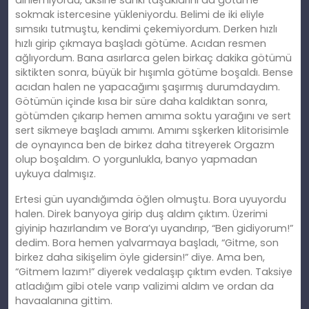
sokmak istercesine yükleniyordu. Belimi de iki eliyle
sımsıkı tutmuştu, kendimi çekemiyordum. Derken hızlı
hızlı girip çıkmaya başladı götüme. Acıdan resmen
ağlıyordum. Bana asırlarca gelen birkaç dakika götümü
siktikten sonra, büyük bir hışımla götüme boşaldı. Bense
acıdan halen ne yapacağımı şaşırmış durumdaydım.
Götümün içinde kısa bir süre daha kaldıktan sonra,
götümden çıkarıp hemen amıma soktu yarağını ve sert
sert sikmeye başladı amımı. Amımı sşkerken klitorisimle
de oynayınca ben de birkez daha titreyerek Orgazm
olup boşaldım. O yorgunlukla, banyo yapmadan
uykuya dalmışız.
Ertesi gün uyandığımda öğlen olmuştu. Bora uyuyordu
halen. Direk banyoya girip duş aldım çıktım. Üzerimi
giyinip hazırlandım ve Bora’yı uyandırıp, “Ben gidiyorum!”
dedim. Bora hemen yalvarmaya başladı, “Gitme, son
birkez daha sikişelim öyle gidersin!” diye. Ama ben,
“Gitmem lazım!” diyerek vedalaşıp çıktım evden. Taksiye
atladığım gibi otele varıp valizimi aldım ve ordan da
havaalanına gittim.