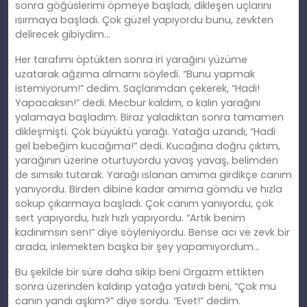
sonra göğüslerimi öpmeye başladı, dikleşen uçlarını
ısırmaya başladı. Çok güzel yapıyordu bunu, zevkten
delirecek gibiydim…
Her tarafımı öptükten sonra iri yarağını yüzüme
uzatarak ağzıma almamı söyledi. “Bunu yapmak
istemiyorum!” dedim. Saçlarımdan çekerek, “Hadi!
Yapacaksın!” dedi. Mecbur kaldım, o kalın yarağını
yalamaya başladım. Biraz yaladıktan sonra tamamen
dikleşmişti. Çok büyüktü yarağı. Yatağa uzandı, “Hadi
gel bebeğim kucağıma!” dedi. Kucağına doğru çıktım,
yarağının üzerine oturtuyordu yavaş yavaş, belimden
de sımsıkı tutarak. Yarağı ıslanan amıma girdikçe canım
yanıyordu. Birden dibine kadar amıma gömdü ve hızla
sokup çıkarmaya başladı. Çok canım yanıyordu, çok
sert yapıyordu, hızlı hızlı yapıyordu. “Artık benim
kadınımsın sen!” diye söyleniyordu. Bense acı ve zevk bir
arada, inlemekten başka bir şey yapamıyordum…
Bu şekilde bir süre daha sikip beni Orgazm ettikten
sonra üzerinden kaldırıp yatağa yatırdı beni, “Çok mu
canın yandı aşkım?” diye sordu. “Evet!” dedim.