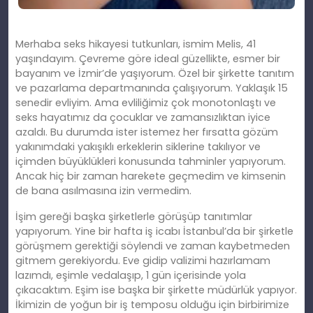
Merhaba seks hikayesi tutkunları, ismim Melis, 41
yaşındayım. Çevreme göre ideal güzellikte, esmer bir
bayanım ve İzmir’de yaşıyorum. Özel bir şirkette tanıtım
ve pazarlama departmanında çalışıyorum. Yaklaşık 15
senedir evliyim. Ama evliliğimiz çok monotonlaştı ve
seks hayatımız da çocuklar ve zamansızlıktan iyice
azaldı. Bu durumda ister istemez her fırsatta gözüm
yakınımdaki yakışıklı erkeklerin siklerine takılıyor ve
içimden büyüklükleri konusunda tahminler yapıyorum.
Ancak hiç bir zaman harekete geçmedim ve kimsenin
de bana asılmasına izin vermedim.
İşim gereği başka şirketlerle görüşüp tanıtımlar
yapıyorum. Yine bir hafta iş icabı İstanbul’da bir şirketle
görüşmem gerektiği söylendi ve zaman kaybetmeden
gitmem gerekiyordu. Eve gidip valizimi hazırlamam
lazımdı, eşimle vedalaşıp, 1 gün içerisinde yola
çıkacaktım. Eşim ise başka bir şirkette müdürlük yapıyor.
İkimizin de yoğun bir iş temposu olduğu için birbirimize