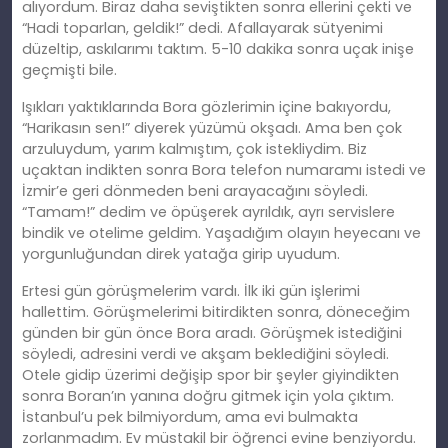
alıyordum. Biraz daha seviştikten sonra ellerini çekti ve
“Hadi toparlan, geldik!” dedi. Afallayarak sütyenimi
düzeltip, askılarımı taktım. 5-10 dakika sonra uçak inişe
geçmişti bile.
Işıkları yaktıklarında Bora gözlerimin içine bakıyordu,
“Harikasın sen!” diyerek yüzümü okşadı. Ama ben çok
arzuluydum, yarım kalmıştım, çok istekliydim. Biz
uçaktan indikten sonra Bora telefon numaramı istedi ve
İzmir’e geri dönmeden beni arayacağını söyledi.
“Tamam!” dedim ve öpüşerek ayrıldık, ayrı servislere
bindik ve otelime geldim. Yaşadığım olayın heyecanı ve
yorgunluğundan direk yatağa girip uyudum.
Ertesi gün görüşmelerim vardı. İlk iki gün işlerimi
hallettim. Görüşmelerimi bitirdikten sonra, döneceğim
günden bir gün önce Bora aradı. Görüşmek istediğini
söyledi, adresini verdi ve akşam beklediğini söyledi.
Otele gidip üzerimi değişip spor bir şeyler giyindikten
sonra Boran’ın yanına doğru gitmek için yola çıktım.
İstanbul’u pek bilmiyordum, ama evi bulmakta
zorlanmadım. Ev müstakil bir öğrenci evine benziyordu.