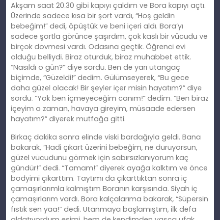
Akşam saat 20.30 gibi kapıyı çaldım ve Bora kapıyı açtı.
Üzerinde sadece kısa bir şort vardı, “Hoş geldin
bebeğim!” dedi, öpüştük ve beni içeri aldı. Bora’yı
sadece şortla görünce şaşırdım, çok kaslı bir vücudu ve
birçok dövmesi vardı. Odasına geçtik. Öğrenci evi
olduğu belliydi. Biraz oturduk, biraz muhabbet ettik.
“Nasıldı o gün?” diye sordu. Ben de yarı utangaç
biçimde, “Güzeldi!” dedim. Gülümseyerek, “Bu gece
daha güzel olacak! Bir şeyler içer misin hayatım?” diye
sordu. “Yok ben içmeyeceğim canım!” dedim. “Ben biraz
içeyim o zaman, havaya gireyim, müsaade edersen
hayatım?” diyerek mutfağa gitti.
Birkaç dakika sonra elinde viski bardağıyla geldi. Bana
bakarak, “Hadi çıkart üzerini bebeğim, ne duruyorsun,
güzel vücudunu görmek için sabırsızlanıyorum kaç
gündür!” dedi. “Tamam!” diyerek ayağa kalktım ve önce
bodyimi çıkarttım. Taytımı da çıkarttıktan sonra iç
çamaşırlarımla kalmıştım Boranın karşısında. Siyah iç
çamaşırlarım vardı. Bora kalçalarıma bakarak, “Süpersin
fıstık sen yaa!” dedi. Utanmaya başlamıştım, ilk defa
aldatıyordum eşimi, hem de kendimden yaşça ufak