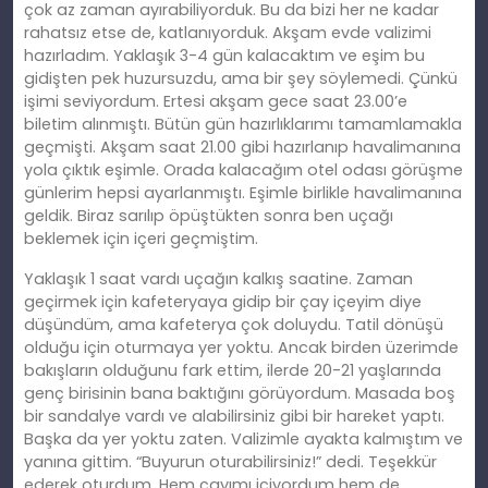
çok az zaman ayırabiliyorduk. Bu da bizi her ne kadar
rahatsız etse de, katlanıyorduk. Akşam evde valizimi
hazırladım. Yaklaşık 3-4 gün kalacaktım ve eşim bu
gidişten pek huzursuzdu, ama bir şey söylemedi. Çünkü
işimi seviyordum. Ertesi akşam gece saat 23.00’e
biletim alınmıştı. Bütün gün hazırlıklarımı tamamlamakla
geçmişti. Akşam saat 21.00 gibi hazırlanıp havalimanına
yola çıktık eşimle. Orada kalacağım otel odası görüşme
günlerim hepsi ayarlanmıştı. Eşimle birlikle havalimanına
geldik. Biraz sarılıp öpüştükten sonra ben uçağı
beklemek için içeri geçmiştim.
Yaklaşık 1 saat vardı uçağın kalkış saatine. Zaman
geçirmek için kafeteryaya gidip bir çay içeyim diye
düşündüm, ama kafeterya çok doluydu. Tatil dönüşü
olduğu için oturmaya yer yoktu. Ancak birden üzerimde
bakışların olduğunu fark ettim, ilerde 20-21 yaşlarında
genç birisinin bana baktığını görüyordum. Masada boş
bir sandalye vardı ve alabilirsiniz gibi bir hareket yaptı.
Başka da yer yoktu zaten. Valizimle ayakta kalmıştım ve
yanına gittim. “Buyurun oturabilirsiniz!” dedi. Teşekkür
ederek oturdum. Hem çayımı içiyordum hem de