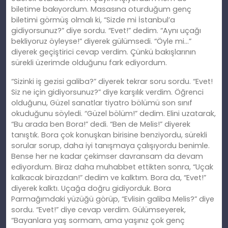
biletime bakıyordum. Masasına oturduğum genç
biletimi görmüş olmalı ki, “Sizde mi İstanbul’a
gidiyorsunuz?” diye sordu. “Evet!” dedim. “Aynı uçağı
bekliyoruz öyleyse!” diyerek gülümsedi. “Öyle mi…”
diyerek geçiştirici cevap verdim. Çünkü bakışlarının
sürekli üzerimde olduğunu fark ediyordum.
“Sizinki iş gezisi galiba?” diyerek tekrar soru sordu. “Evet!
Siz ne için gidiyorsunuz?” diye karşılık verdim. Öğrenci
olduğunu, Güzel sanatlar tiyatro bölümü son sınıf
okuduğunu söyledi. “Güzel bölüm!” dedim. Elini uzatarak,
“Bu arada ben Bora!” dedi. “Ben de Melis!” diyerek
tanıştık. Bora çok konuşkan birisine benziyordu, sürekli
sorular sorup, daha iyi tanışmaya çalışıyordu benimle.
Bense her ne kadar çekimser davransam da devam
ediyordum. Biraz daha muhabbet ettikten sonra, “Uçak
kalkacak birazdan!” dedim ve kalktım. Bora da, “Evet!”
diyerek kalktı. Uçağa doğru gidiyorduk. Bora
Parmağımdaki yüzüğü görüp, “Evlisin galiba Melis?” diye
sordu. “Evet!” diye cevap verdim. Gülümseyerek,
“Bayanlara yaş sormam, ama yaşınız çok genç