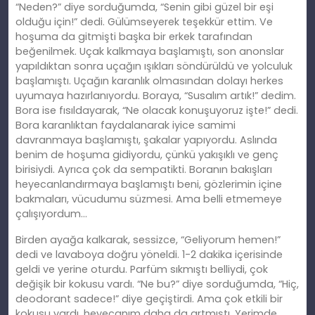
“Neden?” diye sorduğumda, “Senin gibi güzel bir eşi
olduğu için!” dedi. Gülümseyerek teşekkür ettim. Ve
hoşuma da gitmişti başka bir erkek tarafından
beğenilmek. Uçak kalkmaya başlamıştı, son anonslar
yapıldıktan sonra uçağın ışıkları söndürüldü ve yolculuk
başlamıştı. Uçağın karanlık olmasından dolayı herkes
uyumaya hazırlanıyordu. Boraya, “Susalım artık!” dedim.
Bora ise fısıldayarak, “Ne olacak konuşuyoruz işte!” dedi.
Bora karanlıktan faydalanarak iyice samimi
davranmaya başlamıştı, şakalar yapıyordu. Aslında
benim de hoşuma gidiyordu, çünkü yakışıklı ve genç
birisiydi. Ayrıca çok da sempatikti. Boranın bakışları
heyecanlandırmaya başlamıştı beni, gözlerimin içine
bakmaları, vücudumu süzmesi. Ama belli etmemeye
çalışıyordum…
Birden ayağa kalkarak, sessizce, “Geliyorum hemen!”
dedi ve lavaboya doğru yöneldi. 1-2 dakika içerisinde
geldi ve yerine oturdu. Parfüm sıkmıştı belliydi, çok
değişik bir kokusu vardı. “Ne bu?” diye sorduğumda, “Hiç,
deodorant sadece!” diye geçiştirdi. Ama çok etkili bir
kokusu vardı, heyecanım daha da artmıştı. Yerimde