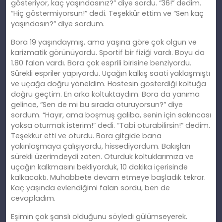
gösteriyor, kaç yaşındasınız?” diye sordu. “36!” dedim.
“Hiç göstermiyorsun!” dedi. Teşekkür ettim ve “Sen kaç
yaşındasın?” diye sordum.
Bora 19 yaşındaymış, ama yaşına göre çok olgun ve
karizmatik görünüyordu. Sportif bir fiziği vardı. Boyu da
1.80 falan vardı. Bora çok esprili birisine benziyordu.
Sürekli espriler yapıyordu. Uçağın kalkış saati yaklaşmıştı
ve uçağa doğru yöneldim. Hostesin gösterdiği koltuğa
doğru geçtim. En arka koltuktaydım. Bora da yanıma
gelince, “Sen de mi bu sırada oturuyorsun?” diye
sordum. “Hayır, ama boşmuş galiba, senin için sakıncası
yoksa oturmak isterim!” dedi. “Tabi oturabilirsin!” dedim.
Teşekkür etti ve oturdu. Bora gitgide bana
yakınlaşmaya çalışıyordu, hissediyordum. Bakışları
sürekli üzerimdeydi zaten. Oturduk koltuklarımıza ve
uçağın kalkmasını bekliyorduk, 10 dakika içerisinde
kalkacaktı. Muhabbete devam etmeye başladık tekrar.
Kaç yaşında evlendiğimi falan sordu, ben de
cevapladım.
Eşimin çok şanslı olduğunu söyledi gülümseyerek.