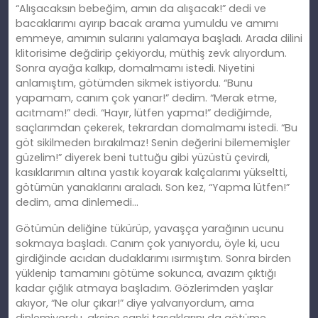
“Alışacaksın bebeğim, amın da alışacak!” dedi ve
bacaklarımı ayırıp bacak arama yumuldu ve amımı
emmeye, amımın sularını yalamaya başladı. Arada dilini
klitorisime değdirip çekiyordu, müthiş zevk alıyordum.
Sonra ayağa kalkıp, domalmamı istedi. Niyetini
anlamıştım, götümden sikmek istiyordu. “Bunu
yapamam, canım çok yanar!” dedim. “Merak etme,
acıtmam!” dedi. “Hayır, lütfen yapma!” dediğimde,
saçlarımdan çekerek, tekrardan domalmamı istedi. “Bu
göt sikilmeden bırakılmaz! Senin değerini bilememişler
güzelim!” diyerek beni tuttuğu gibi yüzüstü çevirdi,
kasıklarımın altına yastık koyarak kalçalarımı yükseltti,
götümün yanaklarını araladı. Son kez, “Yapma lütfen!”
dedim, ama dinlemedi…
Götümün deliğine tükürüp, yavaşça yarağının ucunu
sokmaya başladı. Canım çok yanıyordu, öyle ki, ucu
girdiğinde acıdan dudaklarımı ısırmıştım. Sonra birden
yüklenip tamamını götüme sokunca, avazım çıktığı
kadar çığlık atmaya başladım. Gözlerimden yaşlar
akıyor, “Ne olur çıkar!” diye yalvarıyordum, ama
dinlemiyordu, aksine sanki taşaklarını da götüme