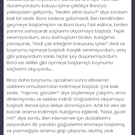
duramıyordum, kokuyu içime çektikçe Bora’ya
yaklaşasım geliyordu. “Neden sıktın bunu?” diye sordum
kısık bir sesle. Bora sadece gülümsedi. Ben kendimden
geçmeye başlamıştım ve Bora bunu fark edince, birden
yanıma yanaşarak saçlarımı okşamaya başladı. Tepki
veremiyordum, arzu dolmuştum birden. Kulağıma
yanaşarak, “Hadi çek erkeğinin kokusunu içine!” dedi ve
boynumu öpmeye başladı. Karşılık veremiyordum, ateş
gibi yanıyordum sanki, hiçbir şey düşünemiyordum.
Bora ise deliler gibi öpmeye başlamıştı boynumu
saçlarımı okşuyordu…
Biraz daha boynumu öptükten sonra elbisemin
askılarını omuzlarımdan indirmeye başladı. Çok kısık
sesle, “Yapma, görürler!” diye söylemeye çalıştım, ama
dinlemiyordu ve askıları indirdi. Göğüslerimi okşamaya
başladı. Bense iyice deliye dönmüştüm. Artık bir elini de
bacak arama indirmişti. Kulağıma eğilerek, “Nasıl, güzel
mi?” diye sordu. Ben inlememek için dudaklarımı
ısırıyordum. Bir yandan göğüslerimi emmeye başlamış
ve parmağıyla amıma girip çıkıyordu. Müthiş zevk