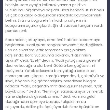
birisiyle. Bora ayağa kalkarak yanıma geldi ve
vücudumu okşamaya başladı. Bora benden uzun boylu
ve çok da kalıplı olduğundan rahatlıkla kavrayabilmişti
belimi. Sırtıma doğru ellerini kaldırıp sütyenimin
kopçalarını açarak çıkarttı. Şimdi sadece tangam vardı
pembe renk.
Bora halen şortuylaydı, ama önü hafiften kabarmaya
başlamıştı. “Hadi çıkart tanganı hayatım!” dedi eğilerek.
Ben de çıkarttım. Artık tamamen çırılçıplaktım
karşısında. Bora vücuduma bakarak, “Hazır mısın
aşkım?” dedi. “Evet!” dedim. “Hadi yatağımıza gidelim!”
dedi ve kucağına aldı beni. Götürürken göğüslerimi
öpüyordu. Yatak odasında beni yatağa bıraktıktan
sonra şortunu çıkarttı. Yarağı karşımdaydı, çok büyük ve
iriydi, böylesini hiç görmemiştim, neredeyse bileğim
kadardı. “Nasıl, beğendin mi?” dedi gülümseyerek. “Çok
büyük ama!” dedim. “Senin için sabırsızlanıyor ve merak
etme alıştırarak girecek amına!” dedi, yanıma geldi
dudağımdan öpmeye başladı, kalçalarımı da
okşuyordu, deliler gibi öpüşüyorduk. Biraz öpüştükten