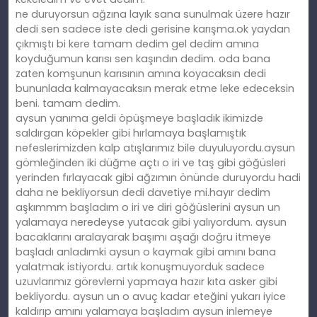
ne duruyorsun ağzına layık sana sunulmak üzere hazır
dedi sen sadece iste dedi gerisine karışma.ok yaydan
çıkmıştı bi kere tamam dedim gel dedim amına
koyduğumun karısı sen kaşındın dedim. oda bana
zaten komşunun karısının amına koyacaksın dedi
bununlada kalmayacaksın merak etme leke edeceksin
beni. tamam dedim.
aysun yanıma geldi öpüşmeye başladık ikimizde
saldırgan köpekler gibi hırlamaya başlamıştık
nefeslerimizden kalp atışlarımız bile duyuluyordu.aysun
gömleğinden iki düğme açtı o iri ve taş gibi göğüsleri
yerinden fırlayacak gibi ağzımın önünde duruyordu hadi
daha ne bekliyorsun dedi davetiye mi.hayır dedim
aşkımmm başladım o iri ve diri göğüslerini aysun un
yalamaya neredeyse yutacak gibi yalıyordum. aysun
bacaklarını aralayarak başımı aşağı doğru itmeye
başladı anladımki aysun o kaymak gibi amını bana
yalatmak istiyordu. artık konuşmuyorduk sadece
uzuvlarımız görevlerni yapmaya hazır kıta asker gibi
bekliyordu. aysun un o avuç kadar eteğini yukarı iyice
kaldırıp amını yalamaya başladım aysun inlemeye