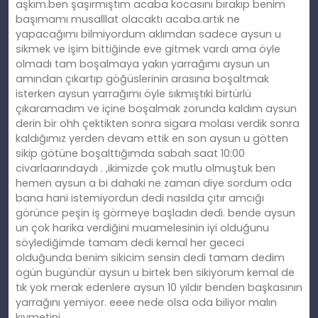
aşkım.ben şaşırmıştım acaba kocasını bırakıp benim
başımamı musalllat olacaktı acaba.artık ne
yapacağımı bilmiyordum aklımdan sadece aysun u
sikmek ve işim bittiğinde eve gitmek vardı ama öyle
olmadı tam boşalmaya yakın yarrağımı aysun un
amından çıkartıp göğüslerinin arasına boşaltmak
isterken aysun yarrağımı öyle sıkmıştıki birtürlü
çıkaramadım ve içine boşalmak zorunda kaldım aysun
derin bir ohh çektikten sonra sigara molası verdik sonra
kaldığımız yerden devam ettik en son aysun u götten
sikip götüne boşalttığımda sabah saat 10:00
civarlaarındaydı . ,ikimizde çok mutlu olmuştuk ben
hemen aysun a bi dahaki ne zaman diye sordum oda
bana hani istemiyordun dedi nasılda çıtır amcığı
görünce peşin iş görmeye başladın dedi. bende aysun
un çok harika verdiğini muamelesinin iyi olduğunu
söylediğimde tamam dedi kemal her gececi
olduğunda benim sikicim sensin dedi tamam dedim
ogün bugündür aysun u birtek ben sikiyorum kemal de
tık yok merak edenlere aysun 10 yıldır benden başkasının
yarrağını yemiyor. eeee nede olsa oda biliyor malın
kıymetini…