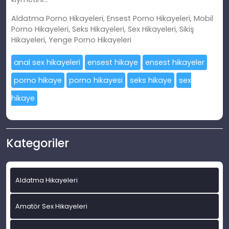
Aldatma Porno Hikayeleri, Ensest Porno Hikayeleri, Mobil
Porno Hikayeleri, Seks Hikayeleri, Sex Hikayeleri, Sikiş
Hikayeleri, Yenge Porno Hikayeleri
anal sex hikayeleri
ensest hikaye
ensest hikayeler
porno hikaye
porno hikayesi
seks hikaye
sex
hikaye
Kategoriler
Aldatma Hikayeleri
Amatör Sex Hikayeleri