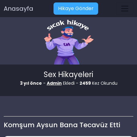
Anasayfa
Hikaye Gönder
Sex Hikayeleri
3 yıl önce
-
Admin
Ekledi -
2459
Kez Okundu
Komşum Aysun Bana Tecavüz Etti