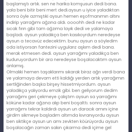
başlamıştı artık. sen ne harika komşusun dedi bana.
yala beni bitir beni mert dedi.aysun u iyice yaladıktan
sonra öyle azmıştıki aysun hemen eşofmanımın altını
indirip yarrağımı ağzına aldı. oooohh dedi ne kadar
sıcak fırın gibi tam ağzıma layık dedi ve yalamaya
başladı. aysun yaladıkça ben kasılıoyrdum neredeyse
aysun a tecavüz edecektim. bunu aysun a söyledim
oda istiyorsan fantezini uygularız aşkım dedi bana.
merak etmesen dedi. aysun yarrağımı yaladıkça ben
kuduruyordum bir ara neredeyse boşalacaktım aysun
anlamış.
Olmalıki hemen taşaklarımı sıkarak biraz ağrı verdi bana
ve yalamaya devam etti kaldığı yerden artık yarrağımın
sertliğinden başka birşey hissetmiyordum. aysun
yaladıkça yalıyordu emzik gibi. ben geliyorum dedim
yarrağımı geri çekmeye çalıştım aysun sa yarrağımı
köküne kadar ağzına alıp beni boşalttı. sonra aysun
yarrağımı tekrar kaldırdı aysun un daracık amını içine
girdim sikmeye başladım altımda kıvranıyordu aysun
ben siktikçe aysun un amı zevkten köürüyordu aysun
boşalacağın zaman sakın çıkarma dedi içime gel