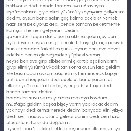
bekliyoruz dedi. bende tamam eve uğrayayım
eşofmanlarımı giyip elimi yüzümü yıkayayaım geliyorum
dedim. aysun bana sakın geç kalma acele et yemek
hazır seni bekliyoruz dedi. bende tamam bekletmeme
komşum hemen geliyorum dedim.
gözümden kaçan daha sonra aklıma gelen şey ben
öyle deyince aysun un gözlerinin faltaşı g,b, açılmasıydı
bunu sonradan farkettim.çünkü aysun beni eve davet
ederken benim gleceğimden şüphesi varmış.
neyse ben eve girip elbiselerimi çıkartıp eşoflanlarımı
giyip elimi yüzümü yıkadıktan sonra aysun lara geldim
zile basmadan aysun takip etmiş hemencecik kapıyı
açtı bana hoşgeldin dedi acele et bana yardım et
ellerim yağlı mutfaktan bişeyler getir sofraya dedi.
bende tamam dedim.
bardakları suyu ve rakıyı aldım masaya koydum.
mutfağa geldim başka bişey varmı yapılacak dedim.
ypk hayır dedi kemal nerede dedim banyoda elini yıkıyo
dedi. sen masaya otur o geliyor canım dedi. ben hala
olacakların farkında değildim.,
aysun bana 2 dakika bekle komşuuuum ellerimi yıkayıp