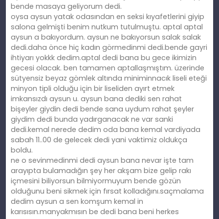
bende masaya geliyorum dedi.
oysa aysun yatak odasından en seksi kıyafetlerini giyip
salona gelmişti benim nutkum tutulmuştu. aptal aptal
aysun a bakıyordum. aysun ne bakıyorsun salak salak
dedi.daha önce hiç kadın görmedinmi dedi.bende gayri
ihtiyarı yokkk dedim.aptal dedi bana bu gece ikimizin
gecesi olacak. ben tamamen aptallaşmıştım. üzerinde
sütyensiz beyaz gömlek altında miniminnacık liseli eteği
minyon tipli olduğu için bir liseliden ayırt etmek
imkansızdı aysun u. aysun bana dediki sen rahat
bişeyler giydin dedi bende sana uydum rahat şeyler
giydim dedi bunda yadırganacak ne var sanki
dedi.kemal nerede dedim oda bana kemal vardiyada
sabah 11..00 de gelecek dedi yani vaktimiz oldukça
boldu.
ne o sevinmedinmi dedi aysun bana nevar işte tam
arayıpta bulamadığın şey her akşam bize gelip rakı
içmesini biliyorsun bilmiyormuyum bende gözün
olduğunu beni sikmek için fırsat kolladığını.saçmalama
dedim aysun a sen komşum kemal in
karısısın.manyakmısın be dedi bana beni herkes