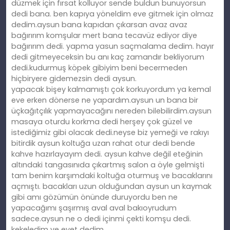
düzmek için fırsat kolluyor sende buldun bunuyorsun
dedi bana. ben kapıya yöneldim eve gitmek için olmaz
dedim.aysun bana kapıdan çıkarsan avaz avaz
bağırırım komşular mert bana tecavüz ediyor diye
bağırırım dedi. yapma yasun saçmalama dedim. hayır
dedi gitmeyeceksin bu anı kaç zamandır bekliyorum
dedi.kudurmuş köpek gibiyim beni becermeden
hiçbiryere gidemezsin dedi aysun.
yapacak bişey kalmamıştı çok korkuyordum ya kemal
eve erken dönerse ne yapardım.aysun un bana bir
üçkağıtçılık yapmayacağını nereden bilebilirdim.aysun
masaya oturdu korkma dedi herşey çok güzel ve
istediğimiz gibi olacak dedi.neyse biz yemeği ve rakıyı
bitirdik aysun koltuğa uzan rahat otur dedi bende
kahve hazırlayayım dedi. aysun kahve değil eteğinin
altındaki tangasınıda çıkartmış salon a öyle gelmişti
tam benim karşımdaki koltuğa oturmuş ve bacaklarını
açmıştı. bacakları uzun olduğundan aysun un kaymak
gibi amı gözümün önünde duruyordu ben ne
yapacağımı şaşırmış aval aval bakıoyrudum
sadece.aysun ne o dedi içinmi çekti komşu dedi.
kekeledim ve evet dedim.