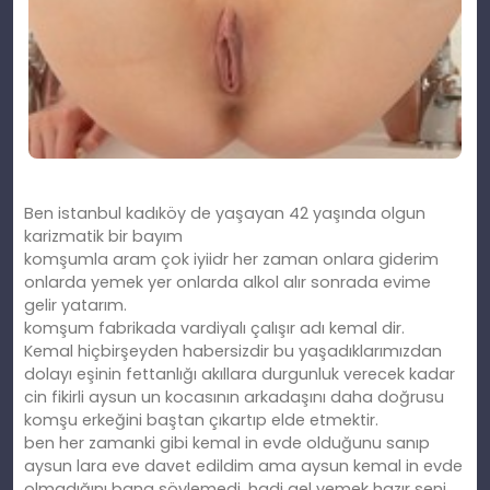
Ben istanbul kadıköy de yaşayan 42 yaşında olgun
karizmatik bir bayım
komşumla aram çok iyiidr her zaman onlara giderim
onlarda yemek yer onlarda alkol alır sonrada evime
gelir yatarım.
komşum fabrikada vardiyalı çalışır adı kemal dir.
Kemal hiçbirşeyden habersizdir bu yaşadıklarımızdan
dolayı eşinin fettanlığı akıllara durgunluk verecek kadar
cin fikirli aysun un kocasının arkadaşını daha doğrusu
komşu erkeğini baştan çıkartıp elde etmektir.
ben her zamanki gibi kemal in evde olduğunu sanıp
aysun lara eve davet edildim ama aysun kemal in evde
olmadığını bana söylemedi. hadi gel yemek hazır seni