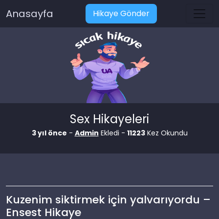
Anasayfa
Hikaye Gönder
Sex Hikayeleri
3 yıl önce
-
Admin
Ekledi -
11223
Kez Okundu
Kuzenim siktirmek için yalvarıyordu –
Ensest Hikaye