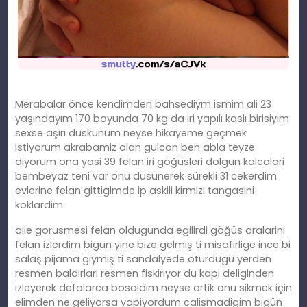
Merabalar önce kendimden bahsediym ismim ali 23
yaşındayım 170 boyunda 70 kg da iri yapılı kaslı birisiyim
sexse aşırı duskunum neyse hikayeme geçmek
istiyorum akrabamiz olan gulcan ben abla teyze
diyorum ona yasi 39 felan iri göğüsleri dolgun kalcalari
bembeyaz teni var onu dusunerek sürekli 31 cekerdim
evlerine felan gittigimde ip askili kirmizi tangasini
koklardim
aile gorusmesi felan oldugunda egilirdi göğüs aralarini
felan izlerdim bigun yine bize gelmiş ti misafirlige ince bi
salaş pijama giymiş ti sandalyede oturdugu yerden
resmen baldirlari resmen fiskiriyor du kapi deliginden
izleyerek defalarca bosaldim neyse artik onu sikmek için
elimden ne geliyorsa yapiyordum calismadigim bigün