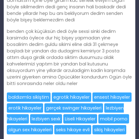
domalttim içine öyle girdim kac senelik evliyim bigün
böyle sikilmedim dedi genç insanın hali baskadir dedi
bende yıllardır hep bu anı bekliyorum dedim senden
böyle bişey beklemezdim dedi
benden çok küçüksün dedi öyle sexsi sinki dedim
karsimda öylece dur hiç bişey yapmadan yine
bosalirim dedim guldu sikimi eline aldı 31 çekmeye
başladı bir yandan da dudagimi kemiriyor 3 posta
attım duşa girdik ordada siktim dusumuzu aldık
kahvelerimizi yaptım bir yandan bal kutusunu
oksuyordum yine yıllardır arzuladigim kadin karşımda
uzerini giyerken amina Öpücükler kondurdum Ogün öyle
bitti sonrasında neler oldu neler
baldızımla sikiştim
egrotik hikayeler
ensest hikayeler
erotik hikayeler
gerçek swinger hikayeleri
lezbiyen
hikayeleri
lezbiyen sexk
Liseli Hikayeler
mobil porno
olgun sex hikayeleri
seks hikaye evli
sikiş hikayeleri