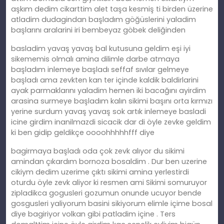
aşkım dedim cikarttim alet taşa kesmiş ti birden üzerine
atladim dudagindan başladım göğüslerini yaladim
başlarını aralarini iri bembeyaz göbek deliğinden
basladim yavaş yavaş bal kutusuna geldim eşi iyi
sikememis olmalı amina dilimle darbe atmaya
başladım inlemeye başladı seffaf sıvılar gelmeye
başladı ama zevkten kan ter içinde kaldik baldirlarini
ayak parmaklarını yaladim hemen iki bacağını ayirdim
arasina surmeye başladım kalın sikimi başını orta kırmızı
yerine surdum yavaş yavaş sok artık inlemeye basladi
icine girdim inanilmazdi sicacik dar di öyle zevke geldim
ki ben gidip geldikçe oooohhhhhfff diye
bagirmaya başladı oda çok zevk alıyor du sikimi
amindan çıkardım bornoza bosaldim . Dur ben uzerine
cikiym dedim uzerime çıktı sikimi amina yerlestirdi
oturdu öyle zevk aliyor ki resmen ami Sikimi somuruyor
zipladikca gogusleri gozumun onunde ucuyor bende
gosgusleri yaliyorum basini sikiyorum elimle içime bosal
diye bagiriyor volkan gibi patladim içine . Ters