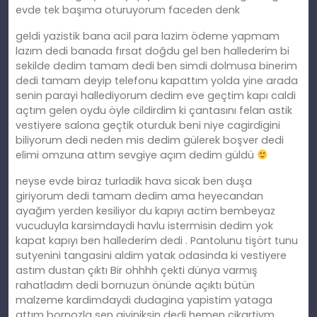
evde tek başıma oturuyorum faceden denk
geldi yazistik bana acil para lazim ödeme yapmam
lazım dedi banada fırsat doğdu gel ben hallederim bi
sekilde dedim tamam dedi ben simdi dolmusa binerim
dedi tamam deyip telefonu kapattım yolda yine arada
senin parayi hallediyorum dedim eve geçtim kapı caldi
açtım gelen oydu öyle cildirdim ki çantasını felan astik
vestiyere salona geçtik oturduk beni niye cagirdigini
biliyorum dedi neden mis dedim gülerek boşver dedi
elimi omzuna attım sevgiye açım dedim güldü
neyse evde biraz turladik hava sicak ben duşa
giriyorum dedi tamam dedim ama heyecandan
ayağım yerden kesiliyor du kapıyı actim bembeyaz
vucuduyla karsimdaydi havlu istermisin dedim yok
kapat kapıyı ben hallederim dedi . Pantolunu tişört tunu
sutyenini tangasini aldim yatak odasinda ki vestiyere
astım dustan çıktı Bir ohhhh çekti dünya varmış
rahatladım dedi bornuzun önünde açıktı bütün
malzeme kardimdaydi dudagina yapistim yataga
attım bornozla sen giyiniksin dedi hemen cikartiym