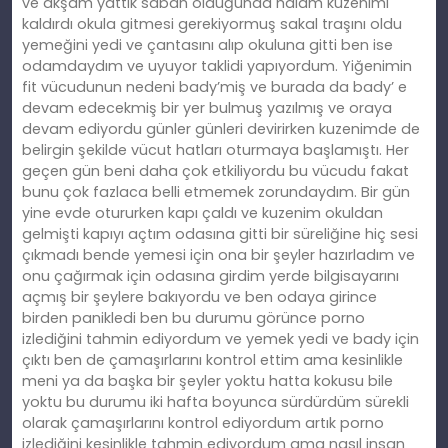
ve akşam yattık sabah olduğunda halam kuzenimi
kaldırdı okula gitmesi gerekiyormuş sakal traşını oldu
yemeğini yedi ve çantasını alıp okuluna gitti ben ise
odamdaydım ve uyuyor taklidi yapıyordum. Yiğenimin
fit vücudunun nedeni bady’miş ve burada da bady’ e
devam edecekmiş bir yer bulmuş yazılmış ve oraya
devam ediyordu günler günleri devirirken kuzenimde de
belirgin şekilde vücut hatları oturmaya başlamıştı. Her
geçen gün beni daha çok etkiliyordu bu vücudu fakat
bunu çok fazlaca belli etmemek zorundaydım. Bir gün
yine evde otururken kapı çaldı ve kuzenim okuldan
gelmişti kapıyı açtım odasına gitti bir süreliğine hiç sesi
çıkmadı bende yemesi için ona bir şeyler hazırladım ve
onu çağırmak için odasına girdim yerde bilgisayarını
açmış bir şeylere bakıyordu ve ben odaya girince
birden panikledi ben bu durumu görünce porno
izlediğini tahmin ediyordum ve yemek yedi ve bady için
çıktı ben de çamaşırlarını kontrol ettim ama kesinlikle
meni ya da başka bir şeyler yoktu hatta kokusu bile
yoktu bu durumu iki hafta boyunca sürdürdüm sürekli
olarak çamaşırlarını kontrol ediyordum artık porno
izlediğini kesinlikle tahmin ediyordum ama nasıl insan