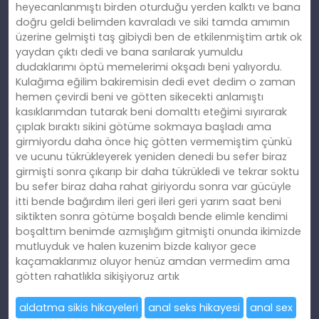
heyecanlanmıştı birden oturduğu yerden kalktı ve bana
doğru geldi belimden kavraladı ve siki tamda amımın
üzerine gelmişti taş gibiydi ben de etkilenmiştim artık ok
yaydan çıktı dedi ve bana sarılarak yumuldu
dudaklarımı öptü memelerimi okşadı beni yalıyordu.
Kulağıma eğilim bakiremisin dedi evet dedim o zaman
hemen çevirdi beni ve götten sikecekti anlamıştı
kasıklarımdan tutarak beni domalttı eteğimi sıyırarak
çıplak bıraktı sikini götüme sokmaya başladı ama
girmiyordu daha önce hiç götten vermemiştim çünkü
ve ucunu tükrükleyerek yeniden denedi bu sefer biraz
girmişti sonra çıkarıp bir daha tükrükledi ve tekrar soktu
bu sefer biraz daha rahat giriyordu sonra var gücüyle
itti bende bağırdım ileri geri ileri geri yarım saat beni
siktikten sonra götüme boşaldı bende elimle kendimi
boşalttım benimde azmışlığım gitmişti onunda ikimizde
mutluyduk ve halen kuzenim bizde kalıyor gece
kaçamaklarımız oluyor henüz amdan vermedim ama
götten rahatlıkla sikişiyoruz artık
aldatma sikis hikayeleri
anal seks hikayesi
anal sex