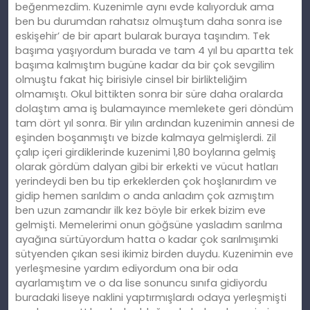
beğenmezdim. Kuzenimle aynı evde kalıyorduk ama
ben bu durumdan rahatsız olmuştum daha sonra ise
eskişehir’ de bir apart bularak buraya taşındım. Tek
başıma yaşıyordum burada ve tam 4 yıl bu apartta tek
başıma kalmıştım bugüne kadar da bir çok sevgilim
olmuştu fakat hiç birisiyle cinsel bir birlikteliğim
olmamıştı. Okul bittikten sonra bir süre daha oralarda
dolaştım ama iş bulamayınce memlekete geri döndüm
tam dört yıl sonra. Bir yılın ardından kuzenimin annesi de
eşinden boşanmıştı ve bizde kalmaya gelmişlerdi. Zil
çalıp içeri girdiklerinde kuzenimi 1,80 boylarına gelmiş
olarak gördüm dalyan gibi bir erkekti ve vücut hatları
yerindeydi ben bu tip erkeklerden çok hoşlanırdım ve
gidip hemen sarıldım o anda anladım çok azmıştım
ben uzun zamandır ilk kez böyle bir erkek bizim eve
gelmişti. Memelerimi onun göğsüne yasladım sarılma
ayağına sürtüyordum hatta o kadar çok sarılmışımki
sütyenden çıkan sesi ikimiz birden duydu. Kuzenimin eve
yerleşmesine yardım ediyordum ona bir oda
ayarlamıştım ve o da lise sonuncu sınıfa gidiyordu
buradaki liseye naklini yaptırmışlardı odaya yerleşmişti