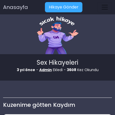
Anasayfa
Hikaye Gönder
Sex Hikayeleri
3 yıl önce
-
Admin
Ekledi -
3608
Kez Okundu
Kuzenime götten Kaydım