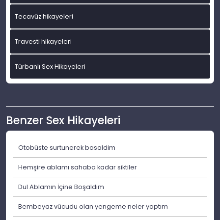
Tecavüz hikayeleri
Travesti hikayeleri
Türbanlı Sex Hikayeleri
Benzer Sex Hikayeleri
Otobüste surtunerek bosaldim
Hemşire ablamı sahaba kadar siktiler
Dul Ablamın İçine Boşaldım
Bembeyaz vücudu olan yengeme neler yaptım