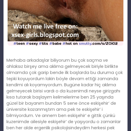
Merhaba arkadaşlar biliyorum bu çok saçma ve
ahlaksız birşey ama aklıma gelmeyecek biriyle birlikte
olmamda çok garip bende ilk başlarda bu duruma çok
tepki koyuyordum lakin böyle devam ettiği zamanda
kendimi alı koyamıyordum. Bugüne kadar hiç aklıma
gelmeyecek birisi vardı o da kuzenimdi neyse girizgahı
kısa tutarak başlayım kelimelerime ben 25 yaşında
güzel bir bayanım bundan 5 sene önce eskişehir’ de
üniversite kazanmıştım ama pek te eskişehir’ i
bilmiyordum. Ve annem ben eskişehir’ e gittik çünkü
kuzenimde ailesiyle eskişehir’ de yaşıyordu o zamanlar
ben her alde ergenlik psikolojisindeydim herkesi pek