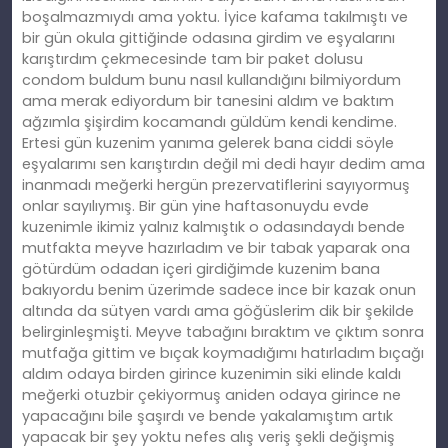
boşalmazmıydı ama yoktu. İyice kafama takılmıştı ve
bir gün okula gittiğinde odasına girdim ve eşyalarını
karıştırdım çekmecesinde tam bir paket dolusu
condom buldum bunu nasıl kullandığını bilmiyordum
ama merak ediyordum bir tanesini aldım ve baktım
ağzımla şişirdim kocamandı güldüm kendi kendime.
Ertesi gün kuzenim yanıma gelerek bana ciddi söyle
eşyalarımı sen karıştırdın değil mi dedi hayır dedim ama
inanmadı meğerki hergün prezervatiflerini sayıyormuş
onlar sayılıymış. Bir gün yine haftasonuydu evde
kuzenimle ikimiz yalnız kalmıştık o odasındaydı bende
mutfakta meyve hazırladım ve bir tabak yaparak ona
götürdüm odadan içeri girdiğimde kuzenim bana
bakıyordu benim üzerimde sadece ince bir kazak onun
altında da sütyen vardı ama göğüslerim dik bir şekilde
belirginleşmişti. Meyve tabağını bıraktım ve çıktım sonra
mutfağa gittim ve bıçak koymadığımı hatırladım bıçağı
aldım odaya birden girince kuzenimin siki elinde kaldı
meğerki otuzbir çekiyormuş aniden odaya girince ne
yapacağını bile şaşırdı ve bende yakalamıştım artık
yapacak bir şey yoktu nefes alış veriş şekli değişmiş