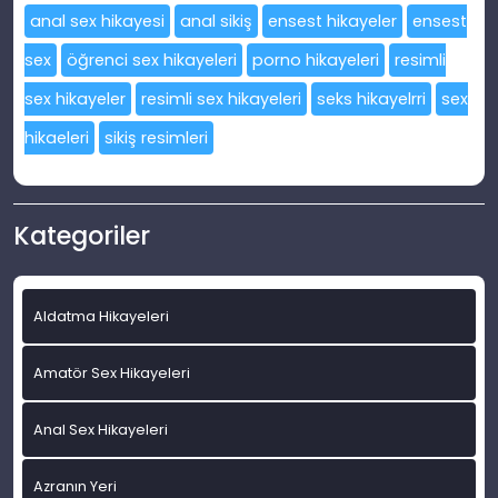
anal sex hikayesi
anal sikiş
ensest hikayeler
ensest
sex
öğrenci sex hikayeleri
porno hikayeleri
resimli
sex hikayeler
resimli sex hikayeleri
seks hikayelrri
sex
hikaeleri
sikiş resimleri
Kategoriler
Aldatma Hikayeleri
Amatör Sex Hikayeleri
Anal Sex Hikayeleri
Azranın Yeri