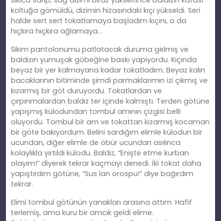
sıkıca sarıp, sağ dizimi biraz yükseltince baldızın kafası
koltuğa gömüldü, dizimin hizasındaki kıçı yükseldi. Seri
halde sert sert tokatlamaya başladım kıçını, o da
hıçkıra hıçkıra ağlamaya…
Sikim pantolonumu patlatacak duruma gelmiş ve
baldızın yumuşak göbeğ
ine
baskı yapıyordu. Kıçında
beyaz bir yer kalmayana kadar tokatladım. Beyaz kalın
bacaklarının bitiminde şimdi parmaklarımın izi çıkmış ve
kızarmış bir göt duruyordu. Tokatlardan ve
çı
rp
ınmalardan baldız ter içinde kalmıştı. Terden götüne
yapışmış külodundan tombul
am
ının çizgisi belli
oluyordu. Tombul bir
am
ve tokattan kızarmış kocaman
bir göte bakıyordum. Belini sardığım elimle külodun bir
ucundan, diğer elimle de öbür ucundan asılınca
kolaylıkla yırtıldı külodu. Baldız, “Enişte etme kurban
olayım!” diyerek tekrar kaçmayı denedi. İ
ki
tokat daha
yapıştırdım götüne, “Sus lan orospu!” diye bağırdım
tekrar.
Elimi tombul götünün yanakları arasına attım. Hafif
terlemiş, ama kuru bir amcık geldi elime.