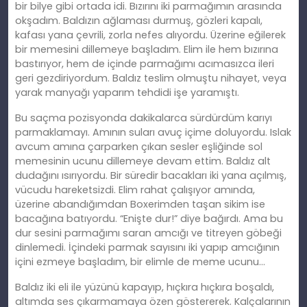
bir bilye gibi ortada idi. Bızırını iki parmağımın arasında
okşadım. Baldızın ağlaması durmuş, gözleri kapalı,
kafası yana çevrili, zorla nefes alıyordu. Üzerine eğilerek
bir memesini dillemeye başladım. Elim ile hem bızırına
bastırıyor, hem de içinde parmağımı
ac
ımasızca ileri
geri gezdiriyordum. Baldız teslim olmuştu nihayet, veya
yarak manyağı yaparım tehdidi işe yaramıştı.
Bu saçma pozisyonda dakikalarca sürdürdüm karıyı
parmaklamayı. Amının suları avuç içime doluyordu. Islak
avcum
am
ına çarparken çıkan sesler eşliğinde sol
memesinin ucunu dillemeye devam ettim. Baldız alt
dudağını ısırıyordu. Bir süredir bacakları iki yana açılmış,
vücudu hareketsizdi. Elim rahat çalışıyor
am
ında,
üzerine abandığımdan Boxerimden taşan sikim ise
bacağına batıyordu. “Enişte dur!” diye bağırdı. Ama bu
dur sesini parmağımı saran amcığı ve titreyen göbeği
dinlemedi. İçindeki parmak sayısını iki yapıp amcığının
içini ezmeye başladım, bir elimle de meme ucunu…
Baldız iki
eli
ile yüzünü kapayıp, hıçkıra hıçkıra boşaldı,
altımda ses çıkarmamaya özen göstererek. Kalçalarının