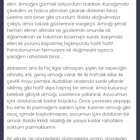
elim. Amcığını görmek istiyordum baldızın. Kucağımda
çevirdim ve hızlıca altından çıkarak dizlerinin biraz
üzerine ata biner gibi oturdum. Baldız doğrulmaya
çalıştı, ama tokadı gösterince vazgeçti. Amcığı şimdi
hemen elimin altında ve gözlerimin önünde idi.
Ağlamaktan ve tokattan kızarmıştı suratı, karşımda
elleri ile yüzünü kapatmış hıçkırıyordu hafif hafif.
Pantolonumun fermuarını ve düğmesini açınca
yarağım rahatladı biraz…
Ablasının
am
ı ile hiç ilgisi olmayan, şişkin bir tepeciğin
altında, etli, geniş amcığı vardı. Bir iki haftalık kıllar ile
çevrili. Koyu pembe dudakları arasında sanki yıllardır
sikilmiş gibi hafif dışa taşmış bir amcık. Ama kusursuz
kelebek gibiydi amcığı, saatlerce yalanırdı. Avucumun
içini dolduracak kadar büyüktü. Önce çevresini okşayıp,
bu sefer iki parmağımı saldım içine. Karımın amcığı gibi
avuç içimde kaybolmayan, avcumun içini dolduran bir
amcık. Baldız irkildi. Islaklığı ile yarıya kadar rahatlıkla
soktum parmaklarımı.
Bir elimle de gömleğinin düğmelerini açtım. Gömleğin