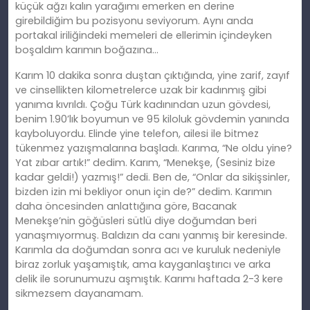
küçük ağzı
kal
ın yarağımı emerken en derine
girebildiğim bu pozisyonu seviyorum. Aynı anda
portakal iriliğindeki memeleri de ellerimin içindeyken
boşaldım karımın boğazına…
Karım 10 dakika sonra duştan çıktığında, yine zarif, zayıf
ve cinsellikten kilometrelerce uzak bir kadı
nm
ış gibi
yanıma kıvrıldı. Çoğu Türk kadınından uzun gövdesi,
benim 1.90’lık boyumun ve 95 kiloluk gövdemin yanında
kayboluyordu. Elinde yine telefon, ailesi ile bitmez
tükenmez yazışmalarına başladı. Karıma, “Ne oldu yine?
Yat zıbar artık!” dedim. Karım, “Menekşe, (Sesiniz bize
kadar geldi!) yazmış!” dedi. Ben de, “Onlar da sikişsinler,
bizden izin mi bekliyor onun için de?” dedim. Karımın
daha öncesinden anlattığına göre, Bacanak
Menekşe’nin göğüsleri sütlü diye doğumdan beri
yanaşmıyormuş. Baldızın da canı yanmış bir keresinde.
Karımla da doğumdan sonra
ac
ı ve kuruluk nedeniyle
biraz zorluk yaşamıştık, ama kayganlaştırıcı ve arka
delik ile sorunumuzu aşmıştık. Karımı haftada 2-3 kere
sikmezsem dayanamam.