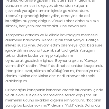
“Fransa
‘
ya birlikte gidelim mi, ister misin?” dedim. Bir
yandan memesini okşuyor, bir yandan kalçamı
çevirerek yarağımı
am
ının içinde gezdiriyordum.
Tecavüz pişmanlığı içindeydim, ama yine de asıl
istediğim bu genç dolgun vücudu biraz daha eze eze
sikmek, her yerini morartmaktı. Yine cevap yok.
Tempomu artırdım ve iki elimle kavradığım memesini
dillemeye başladım. Meme uçları zayıf yeriydi. Hafifçe
inleyip sustu yine. Devam ettim dillemeye. Çok kısa süre
içinde dilimin ucuna taze ılık süt tadı geldi. Yarağımı
tekrar dibine kadar yerleşip kalçalarımı
oynatarak
gezdirdim
içinde. Boynuna çıktım, “Cevap
vermedin?” dedim. “Evet!” dedi nefesi aniden boşalarak.
“Hangisine evet, sikimin büyüklüğüne mi, Fransa
‘
ya mı?”
dedim. “İkisine de! İ
kisine
de!” dedi. Nihayet bir tepki
alabilmiş
tim
.
Bir bacağını kanepenin kenarına atarak hızlandım içinde
ve az evvel süt gelen memelerine tekrar yapıştım. Bir
memenin ucunu sıkarken diğerini emiyordum. “Kocanın
yarağı bu kadar yok mu?” dedim. “Yok!” dedi. Daha da