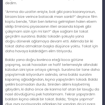
dedim.
“Amma da uzattın enişte, bok gibi para kazanıyorsun,
birazını bize verince batacak mısın sanki?” deyince film
koptu bende, “Ulan
ben
kırkıma gelmişken halen ebem
sikilip Eminönü piyasasının itleri arasında köpek gibi
çalışmam sizin için mi lan?” diye sağlam bir tokat
geçirdim suratına. Baldız tokadın şokuyla yana
doğ
ru
dönerek ağlamaya devam etti. Aklımda bir iki
tokat daha atmaktan başka düşünce yoktu. Tokat için
daha havaya kaldırdığım elim titriyordu.
Baldız yana doğ
ru
kıvrılınca eteği koca götüne
yapışmış, sıcak havadan ve hafif terlemesiyle altındaki
külodun izini iyice ortaya çıkmıştı. Suratına bir tane daha
yapıştırmak istiyordum aslında, ama baldız suratını
kapamış ağladığından, kıçına yapıştırdım tokadı. Baldız
şeklini bozmadan durdu. Sinirden aklımı kaybetmiş
gibiydim,
ki
daha önce de karıma laf atan bir lavuğu da
nasıl dövdüğümü pek hatırlamam. Tekrar yapıştırdım
baldızın kıçına okkalı bir tokat. Baldız, “Enişte yapma!”
diye aynı pozisyonda ağlarken bir yandan da içi para