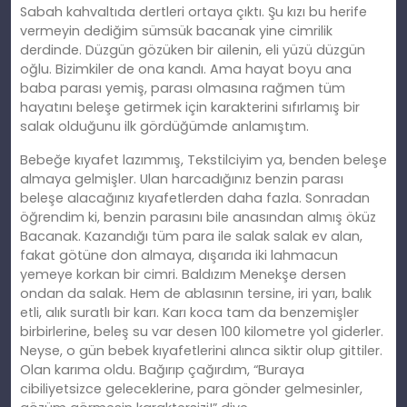
Sabah kahvaltıda dertleri ortaya çıktı. Ş
u
kızı bu herife
vermeyin dediğim sümsük bacanak yine cimrilik
derdinde. Düzgün gözüken bir ailenin,
eli
yüzü düzgün
oğlu. Bizimkiler de ona kandı. Ama hayat boyu ana
baba parası yemiş, parası olmasına rağmen tüm
hayatını beleşe
getirmek
için karakterini sıfırlamış bir
salak olduğunu ilk gördüğümde anlamıştım.
Bebeğe kıyafet lazımmış, Tekstilciyim ya, benden beleşe
almaya gelmişler. Ulan harcadığınız benzin parası
beleşe alacağınız kıyafetlerden daha fazla. Sonradan
öğrendim
ki
, benzin parasını bile anasından almış öküz
Bacanak. Kazandığı tüm para ile salak salak ev
alan
,
fakat götüne don almaya, dışarıda iki lahmacun
yemeye korkan bir cimri. Baldızım Menekşe dersen
ondan da salak. Hem de ablasının tersine, iri yarı, balık
etli, alık suratlı bir karı. Karı koca tam da benzemişler
birbirlerine, beleş
su
var desen 100 kilometre yol giderler.
Neyse, o gün bebek kıyafetlerini alınca siktir olup gittiler.
Olan karıma oldu. Bağırıp çağırdım, “Buraya
cibiliyetsizce geleceklerine, para gönder gelmesinler,