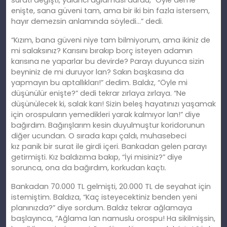
suratı değişti, yalancı ağlaması durdu, “Öyle deme
enişte, sana güveni tam, ama bir iki bin fazla istersem,
hayır demezsin anlamında söyledi…” dedi.
“Kızım, bana güveni niye tam bilmiyorum, ama ikiniz de
mi salaksınız? Karısını bırakıp borç isteyen adamın
karısına ne yaparlar bu devirde? Parayı duyunca sizin
beyniniz de mi duruyor lan? Sakın başkasına da
yapmayın bu aptallıkları!” dedim. Baldız, “Öyle mi
düşünülür enişte?” dedi tekrar zırlaya zırlaya. “Ne
düşünülecek
ki
, salak karı! Sizin beleş hayatınızı yaşamak
için orospuların yemedikleri yarak kalmıyor lan!” diye
bağırdım. Bağırışlarım kesin duyulmuştur koridorunun
diğer ucundan. O sırada kapı çaldı, muhasebeci
kız
panik
bir surat ile girdi içeri. Bankadan gelen parayı
getirmişti. Kız baldızıma bakıp, “İyi misiniz?” diye
sorunca, ona da bağırdım, korkudan kaçtı.
Bankadan 70.000 TL gelmişti, 20.000 TL de seyahat için
istemiş
tim
. Baldıza, “Kaç isteyecektiniz benden yeni
planınızda?” diye sordum. Baldız tekrar ağlamaya
başlayınca, “Ağlama lan namuslu orospu! Ha sikilmişsin,