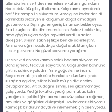
altımda iken, sert dev memelerine kafamı gömdüm.
Hareketsiz, ölü gibiydi altımda. Kalçalarımı oynatarak
hafif bir tempo ile sikiyordum. Amcığı ne kadar dar idi,
karnındaki Sezaryen izi doğumun doğal olmadığını
gösteriyordu. Dışını gören geniş bir amcık bekler oysa.
Sıra ile uçlarını
dilledim
memelerinin. Baldız tepkisiz idi,
ama göğüs uçları doğal tepkisini verdi. Uzadılar,
dikleştiler. Sikişim sakinleştikçe ben de sakinleş
tim
.
Amına yarağımı sapladıkça doğal ıslaklıktan çıkan
sesler geliyordu. Ne güzel sarıyordu yarağımı.
Bir sinir krizi anında karımın salak bacısını sikiyordum.
Daha iğrenci, tecavüz ediyordum. Göğsünden boynuna
çıktım, sakince yaladım. Yine göğüslerine indim.
Boşalmamak için bir süre hareketsiz durdum içinde.
Kulağına eğ
ildim
, “Sikim büyük mü geldi?” dedim.
Cevaplamadı. Alt dudağını ısırmış, ses çıkarmamaya
çalışıyordu. Yediği tokatlar, yediği parmaklar, kalın
yarağım ile çektirdiğim
ac
ı ve tecavüz şokuna rağmen,
amı ıslak ve göğüsleri dikleşmişti. Dakikalardır sikiliyordu.
Karmaşık bir durumdaydı ve inlememek için direniyordu.