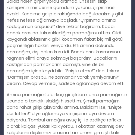
Baldız
halen
çırpınıyordu altımda. Ensesini sıkıp
kanepenin minderine gömdüm yüzünü, çı
rp
ınması
azaldı. Kendime gelip bıraktığımda boğulacakmış gibi
nefes nefese ağlamaya başladı. “Çı
rp
ınma amına
koduğumun orspusu!” diye tekrar bağırdım. Kapalı
bacak arasına tükürüklediğim parmağımı attım. Cildi
kaygandı ablasınınki gibi, kocaman fakat biçimli götü
göçmenliğin hakkını veriyordu. Etli
am
ına dokundu
parmağım, dışı halen kuru idi. Bacaklarını kasmasına
rağmen elimi araya sokmayı başardım. Bacaklarını
kastığından parmaklarım
ac
ımıştı, yine de bir
parmağım içine kaydı bile. “Enişte etme!” dedi tekrar.
“Darmışsın orospu, ne zamandır yarak yemiyorsun?”
dedim. Cevap vermedi, sadece ağlamaya devam etti.
Amına parmağımla birkaç gir çıktan sonra parmağımın
ucunda o tanıdık ıslaklığı hissettim. Şimdi parmağım
daha rahat girip çıkıyordu
am
ına. Baldızım ise, “Enişte
dur lütfen!” diye ağlamaya ve çı
rp
ınmaya devam
ediyordu. Tombul amcığını avuç içi ile ezdikçe refleks
olarak kalçası yukarı kalkıyordu. Tokattan kızarmış dev
kalçalarının kıpkırmızı arasına tamamen girmişti
kal
ın