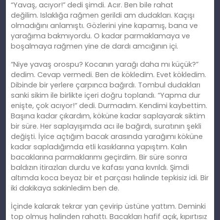
“Yavaş,
ac
ıyor!” dedi şimdi. Acır.
Ben bile rahat
değilim.
Islaklığa rağmen gerildi
am
dudakları. Kaçışı
olmadığını anlamıştı. Gözlerini yine kapamış, bana ve
yarağıma bakmıyordu. O kadar parmaklamaya ve
boşalmaya rağmen yine de dardı amcığının içi.
“Niye yavaş orospu? Kocanın yarağı daha mı küçük?”
dedim. Cevap vermedi. Ben de kökledim. Evet
kökledim
.
Dibinde bir yerlere çarpınca bağırdı. Tombul dudakları
sanki sikim ile birlikte içeri doğ
ru
toplandı. “Yapma dur
enişte, çok
ac
ıyor!” dedi. Durmadım. Kendimi kaybettim.
Başına kadar çıkardım, köküne kadar saplayarak siktim
bir süre. Her saplayışımda
ac
ı ile bağırdı, suratının şekli
değişti. İyice açtığım bacak arasında yarağımı köküne
kadar sapladığımda etli kasıklarına yapıştım. Kalın
bacaklarına parmaklarımı
geçirdim
. Bir süre sonra
baldızın itirazları durdu ve kafası yana kıvrıldı. Şimdi
altımda koca beyaz bir et parçası halinde tepkisiz idi. Bir
iki dakikaya sakinledim ben de.
İçinde kalarak tekrar yan çevirip üstüne yattım. Deminki
top olmuş halinden rahattı. Bacakları hafif açık, kıpırtısız