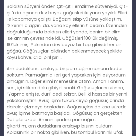
Baldızın sütyeni önden Çıt-çıt’lı emzirme sütyeniydi. Çıt-
çıt’ı da açınca dev beyaz göğüsleri iki yana yayıldı. Elleri
ile kapamaya çalıştı. Boğazını sıkıp yüzüne yaklaştım,
“Sikerim o ağzını da, yana koy ellerini!” dedim. Üzerinden
doğrulduğumda baldızın elleri yanda, benim bir elim
ise
am
ının çevresinde idi. Göğüsleri 100’lük değilmiş,
110’luk imiş. Yakından dev beyaz bir top gibiydi her bir
göğsü. Göğüsuçları cildinden beklenmeyecek şekilde
koyu kahve. Cildi pırıl pırıl…
Am dudaklarını aralayıp bir parmağımı sonuna kadar
soktum. Parmağımla ileri geri yaparken içini eziyordum
amcığının. Diğer elimi memesine attım. Aman Tanrım,
sert, içi silikon dolu gibiydi sanki. Göğüsuçlarını sıkınca,
“Yapma enişte, dur!” dedi tekrar. Belli
ki
hassas bir yerini
yakalamıştım. Avuç içimi tükürükleyip göğüsuçlarında
daireler çizmeye başladım. Göğüsuçları da kısa sürede
avuç içime batmaya başladı. Göğüsuçları gerçekten
Dut gibi uzadı. Amının içindeki parmağımı
çıkarttım,
am
dudaklarını aralayıp bızırını buldum.
Ablasınınki bir nokta gibi iken, bu tombul karınınki ufak