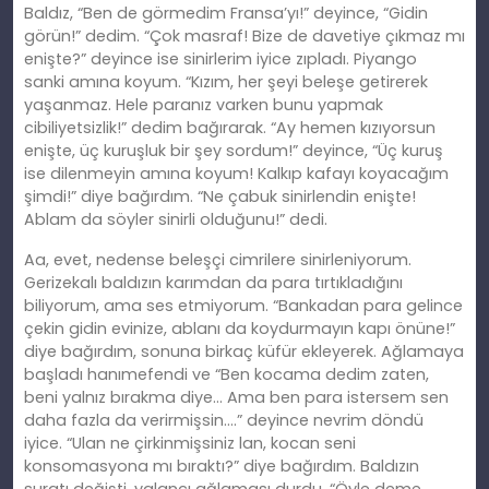
Baldız, “Ben de görmedim Fransa’yı!” deyince, “Gidin
görün!” dedim. “Çok masraf! Bize de davetiye çıkmaz mı
enişte?” deyince ise sinirlerim iyice zıpladı. Piyango
sanki
am
ına koyum. “Kızım, her şeyi beleşe getirerek
yaşanmaz. Hele paranız varken bunu yapmak
cibiliyetsizlik!” dedim bağırarak. “Ay hemen kızıyorsun
enişte, üç kuruşluk bir şey sordum!” deyince, “Üç kuruş
ise dilenmeyin
am
ına koyum! Kalkıp kafayı koyacağım
şimdi!” diye bağırdım. “Ne çabuk sinirlendin enişte!
Ablam da söyler sinirli olduğunu!” dedi.
Aa, evet, nedense beleşçi cimrilere sinirleniyorum.
Gerizekalı baldızın karımdan da para tırtıkladığını
biliyorum, ama ses etmiyorum. “Bankadan para gelince
çekin gidin evinize, ablanı da koydurmayın kapı önüne!”
diye bağırdım, sonuna birkaç küfür ekleyerek. Ağlamaya
başladı
han
ımefendi ve “Ben kocama dedim zaten,
beni yalnız bırakma diye… Ama ben para istersem sen
daha fazla da verirmişsin
….
” deyince nevrim döndü
iyice. “Ulan ne çirkinmişsiniz lan, kocan seni
konsomasyona mı bıraktı?” diye bağırdım. Baldızın