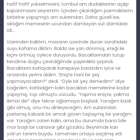
hafif hafif yükselmesini, tombul
am
dudaklarının açılıp
kapanmasını seyrettim. İ
çinden
çıkardığım parmaklarım
birbirine yapışmıştı am sularından. Daha güzeli ise,
sıktığım memesinin ucundan damlayan süt damlaları
idi…
Üzerinden
kalkt
ım, masanın üzerinde duran sürahideki
suyu kafama diktim. Baldız ise yan dönmüş, eteği ile
kıçını örtmüş öylece duruyordu. Bacaklarından tutup
kendime doğ
ru
çevirdiğimde şaşkınlıkla çırpındı.
Bacaklarını katlayarak kanepeye bastırdım iyice ve
arasında yerimi aldım. “Enişte hani bir şey
yapmayacaktın?” dedi. “Öyle bir şey demedim!” diye
bağırdım. katladığım
kal
ın bacakları memelerine kadar
yapışmış, top olmuştu vücudu. “Yapma enişte, yakma
ikimizi de!” diye tekrar ağlamaya başladı. Yarağım kazık
gibi olmuş, onu mu dinleyeceğim. Am sularından
parlamış kabarık bir amcık gören taşlaşmış bir yarağım
var. Yarağım zaten kalın, ama bu durumda bana bile
mor başlı bir canavar gibi gözüktü. Beynimde kan
yok’un tanımı buydu. tamamen ortaya saçılmış etli