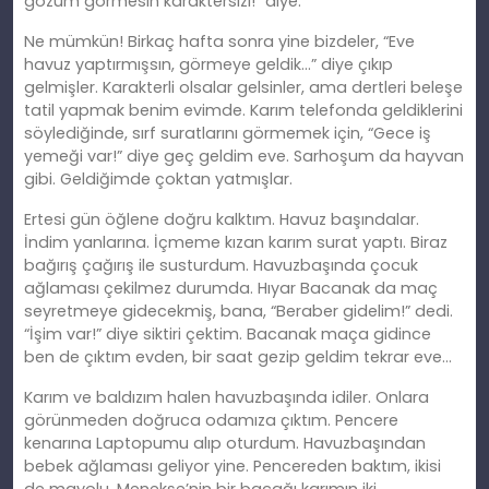
gözüm görmesin karaktersizi!” diye.
Ne mümkün! Birkaç hafta sonra yine bizdeler, “Eve
havuz yaptırmışsın, görmeye geldik…” diye çıkıp
gelmişler. Karakterli olsalar gelsinler, ama dertleri beleşe
tatil yapmak benim evimde. Karım telefonda geldiklerini
söylediğinde, sı
rf
suratlarını görmemek için, “Gece iş
yemeği var!” diye geç geldim eve. Sarhoşum da hayvan
gibi. Geldiğimde çoktan yatmışlar.
Ertesi gün öğlene doğ
ru
kalktım. Havuz başındalar.
İndim yanlarına. İçmeme kızan karım surat yaptı. Biraz
bağırış çağırış ile susturdum. Havuzbaşında çocuk
ağlaması çekilmez durumda. Hıyar Bacanak da maç
seyretmeye gidecekmiş, bana, “Beraber gidelim!” dedi.
“İşim var!” diye siktiri çektim. Bacanak maça gidince
ben de çıktım evden, bir saat gezip geldim tekrar eve…
Karım ve baldızım halen havuzbaşında idiler. Onlara
görünmeden doğruca odamıza çıktım. Pencere
kenarına Laptopumu alıp oturdum. Havuzbaşından
bebek ağlaması geliyor yine. Pencereden baktım, ikisi