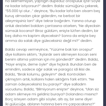
ha sikilmemişsin, yaptığın düpedüz orospuluk işte! Söyle
ne kadar istiyorsun?” dedim. Baldız sümüğünü çekerek,
“55.000 iyi olur…” deyince, “Bu kadar lafa ben olsam beş
kuruş almadan çıkar giderdim, ne berbat bir
aileymişsiniz lan!” diye tekrar bağırdım. Yanına oturup
onluk desteleri baldızın çantasına atarken, “Ne diyecksin
sümsük kocana? Biraz güldüm, enişte lütfen dedim, bir
beş daha mı kaptım diyeceksin? Sonra da enişte bey
amma da salak diye güleceksiniz değil mi?” dedim.
Baldız cevap vermeyince, “Yüzüme bak lan orospu!”
diye kollarını sıktım, “Aylardır seni sikmeyen kocan seni
benim altıma yatman için mi gönderdi?” dedim. Baldız,
“Hayır enişte, deme öyle!” diye hıçkırdı. Bundan ben
de
emindim
, sadece ağır salak ve paragöz idi ikisi de.
Baldız, “Bırak kolumu, gideyim!” dedi. Kontrolden
çıkmıştım artık, kollarını halen sıktığımı fark ettim. “Ne
zaman ödeyeceksiniz bu parayı?” diye salladım
vücudunu. Baldız, “Bilmiyorum enişte!
“
deyince, “Ulan siz
adam sikmeye mi geldiniz buraya? Dolandırıcı mısınız?
Borç isteyen adam gibi söyler, altı ay, bir sene diye!
İ
ki
gülücüğe, ablanın hatırına beni mi çarpacaksınız?”