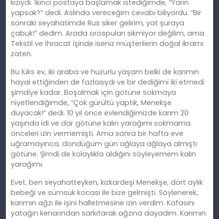
kızıydı. İkinci postaya başlamak istediğimde, “Yarın
yapsak?” dedi. Aslında vereceğim cevabı biliyordu. “Bir
sonraki seyahatimde Rus siker gelirim, yat şuraya
çabuk!” dedim. Arada orospuları sikmiyor değilim, ama
Tekstil ve İhracat işinde iseniz müşterilerin doğal ikramı
zaten.
Bu lüks ev, iki araba ve huzurlu yaş
am
belki de karımın
hayal ettiğinden de fazlasıydı ve bir dediğimi iki etmedi
şimdiye kadar. Boşalmak için götüne sokmaya
niyetlendiğimde, “Çok gürültü yaptık, Menekşe
duyacak!” dedi. 10 yıl önce evlendiğimizde karım 20
yaşında idi ve dar götüne kalın yarağımı sokmama
önceleri izin vermemişti. Ama sonra bir hafta eve
uğramayınca, döndüğüm gün ağlaya ağlaya almıştı
götüne. Şimdi de kolaylıkla aldığını söyleyemem
kal
ın
yarağımı.
Evet, ben seyahatteyken, kızkardeşi Menekşe, dört aylık
bebeği ve sümsük kocası ile bize gelmişti. Söylenerek,
karımın ağzı ile işini halletmesine izin
verdim
. Kafasını
yatağın kenarından sarkıtarak ağzına dayadım. Karımın