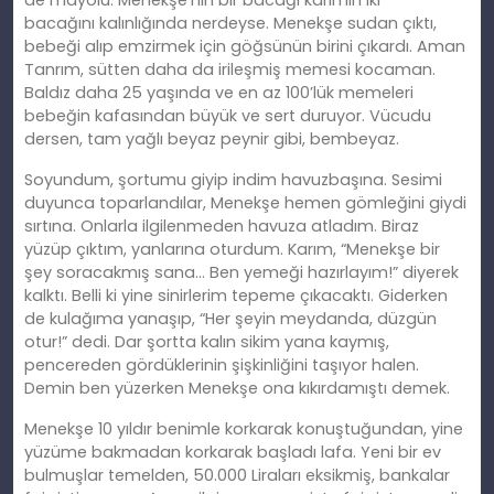
de mayolu. Menekşe’nin bir bacağı karımın iki
bacağını
kal
ınlığında nerdeyse. Menekşe sudan çıktı,
bebeği alıp
emzirmek
için göğsünün birini çıkardı. Aman
Tanrım, sütten daha da irileşmiş memesi kocaman.
Baldız daha 25 yaşında ve en az 100’lük memeleri
bebeğin kafasından büyük ve sert duruyor. Vücudu
dersen, tam yağlı beyaz peynir gibi, bembeyaz.
Soyundum, şortumu giyip indim havuzbaşına. Sesimi
duyunca toparlandılar, Menekşe hemen gömleğini giydi
sırtına. Onlarla ilgilenmeden havuza atladım. Biraz
yüzüp çıktım, yanlarına oturdum. Karım, “Menekşe bir
şey soracakmış sana… Ben yemeği hazırlayım!” diyerek
kalktı. Belli
ki
yine sinirlerim tepeme çıkacaktı. Giderken
de kulağıma yanaşıp, “Her şeyin meydanda, düzgün
otur!” dedi. Dar şortta kalın
sikim
yana kaymış,
pencereden gördüklerinin şişkinliğini taşıyor halen.
Demin ben yüzerken Menekşe ona kıkırdamıştı demek.
Menekşe 10 yıldır benimle korkarak konuştuğundan, yine
yüzüme bakmadan korkarak başladı lafa. Yeni bir ev
bulmuşlar
temelden
, 50.000 Liraları eksikmiş, bankalar