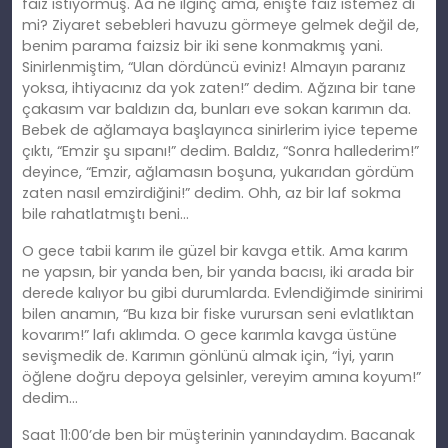
faiz istiyormuş. Aa ne ilginç ama, enişte faiz istemez di
mi? Ziyaret sebebleri havuzu görmeye gelmek değil de,
benim parama faizsiz bir iki sene konmakmış yani.
Sinirlenmiş
tim
, “Ulan dördüncü eviniz! Almayın paranız
yoksa, ihtiyacınız da yok
zaten
!” dedim. Ağzına bir tane
çakasım var baldızın da, bunları eve sokan karımın da.
Bebek de ağlamaya başlayınca sinirlerim iyice tepeme
çıktı, “Emzir şu sıpanı!” dedim. Baldız, “Sonra hallederim!”
deyince, “Emzir, ağlamasın boşuna, yukarıdan gördüm
zaten nasıl emzirdiğini!” dedim. Ohh, az bir laf sokma
bile rahatlatmıştı beni…
O gece tabii karım ile güzel bir kavga ettik. Ama karım
ne yapsın, bir yanda ben, bir yanda bacısı, iki arada bir
derede kalıyor bu gibi durumlarda. Evlendiğimde sinirimi
bilen anamın, “Bu kıza bir fiske vurursan seni evlatlıktan
kovarım!” lafı aklımda. O gece karımla kavga üstüne
sevişmedik de. Karımın gönlünü almak için, “İyi, yarın
öğlene doğ
ru
depoya gelsinler, vereyim amına koyum!”
dedim…
Saat 11:00’de ben bir müşterinin yanındaydım. Bacanak