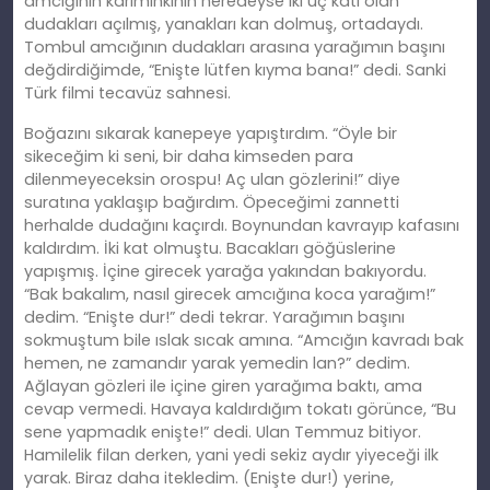
amcığının karımınkinin neredeyse iki üç katı olan
dudakları açılmış, yanakları kan dolmuş, ortadaydı.
Tombul amcığının dudakları arasına yarağımın başını
değdirdiğimde, “Enişte lütfen kıyma bana!” dedi. Sanki
Türk filmi tecavüz sahnesi.
Boğazını sıkarak kanepeye yapıştırdım. “Öyle bir
sikeceğim
ki
seni, bir daha kimseden para
dilenmeyeceksin orospu! Aç ulan gözlerini!” diye
suratına yaklaşıp bağırdım. Öpeceğimi zannetti
herhalde dudağını kaçırdı. Boynundan kavrayıp kafasını
kaldırdım. İ
ki
kat olmuştu. Bacakları göğüslerine
yapışmış. İçine girecek yarağa yakından bakıyordu.
“Bak
bakal
ım, nasıl girecek amcığına koca yarağım!”
dedim. “Enişte dur!” dedi tekrar. Yarağımın başını
sokmuştum bile ıslak sıcak
am
ına. “Amcığın kavradı bak
hemen, ne zamandır yarak yemedin lan?” dedim.
Ağlayan gözleri ile içine giren yarağıma baktı, ama
cevap vermedi. Havaya kaldırdığım tokatı görünce, “Bu
sene yapmadık enişte!” dedi. Ulan Temmuz bitiyor.
Hamilelik filan derken, yani yedi sekiz aydır yiyeceği ilk
yarak. Biraz daha itekledim. (Enişte dur!) yerine,