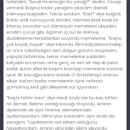
hızlandım, “Sevdi mi amcığın bu yarağı?” dedim. Cevap
vermedi. Başına kadar yarağımı çıkardım darbeli
sokmaya başladım. Tekrar sordum. “Evet!” diye bağırdı.
Baldız artık tutmuyordu kendini, inlemesi kesik kesik bir
ıhlama. Ucundan süt damlayan memelerini okşadım,
emdim çocuk gibi. Ağzımın içi süt ile dolmuş,
dudaklarımın kenarlardan sızıyordu memelerine. “Enişte,
çok büyük, büyük!” diye inliyordu. Elimi kalçalarına indirip
az önce tokatladığım sert dolgun götünü avuçladım,
yapıştık birbirimize, tekrar memelerine saldırdım.
kalçaları kocaman, ama genç ve sert idi. Hep iki yana
sarkık duran elleri ile başımı kavrayıp memesine bastırdı
iyice. Bir bacağını bana doladı. O da katılmıştı artık bu
sikişe. Kafam kadar memelerinin içine nefessiz
gömülmüş kedi gibi dilleyerek süt içiyordum.
“Enişte bittim ben!” diye inledi. Köylü lan bu karı, bittim
ne demek. Belime sardığı bacağı titriyordu. Amının
diplerinde de aynı titreme. Memelerinden
ayrılamıyordum. Dilimi iyice bastırdım, aynı anda da
yarağımı. Taşaklarımın sırıl sıklam olduğunu
hissediyordum. Amının girişi
kal
ın sikimi sıkıyordu,