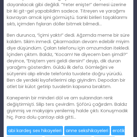
dayanılacak gibi değildi. “Yeter enişte!” demesi üzerine
bir iki git-gel
yapabildim
sadece. Titreyen ve yarağımı
kavrayan amcık işini görmüştü. Sanki birileri taşaklarımı
sıktı, içimden fışkıran döller
bitmek
bilmedi…
Ben durunca, “İçimi yaktı!” dedi. Ağzımda meme bir süre
kaldım. Sikim inmedi. Çıkarmadan devam edebilir miyim
diye düşündüm. Çalan telefonu için omzumdan itekledi.
İ
çinden
çıktım. Baldız, “Kocam! Ne diyecem ben şimdi?”
deyince, “Eniş
tem
yeni geldi dersin!” deyip, dik duran
yarağımı gösterdim. Güldü ilk defa. Gömleğini ve
sütyenini alıp elinde telefonla tuvalete doğ
ru
yürüdü.
Ben de yerdeki kıyafetlerimi alıp
giyindim
. Depodan bir
atlet bir külot getirip tuvaletin kapısına bıraktım.
Kanepenin bir minderi döl ve
am
sularından renk
değiştirmişti. Silip ters çevirdim. Şöförü çağırdım. Baldız
giyinmiş ve makyajını yenilemiş halde çıktı. Konuşmadık
hiç. Para dolu çantayı aldı gitti…
abi kardeş sex hikayeleri
anne sekshikayeleri
erotik