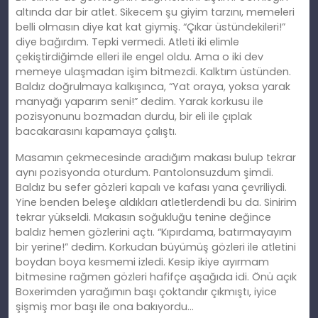
altında dar bir atlet. Sikecem şu giyim tarzını, memeleri
belli olmasın diye kat kat giymiş. “Çıkar üstündekileri!”
diye bağırdım. Tepki vermedi. Atleti iki elimle
çekiştirdiğimde elleri ile engel oldu. Ama o iki dev
memeye ulaşmadan işim bitmezdi. Kalktım üstünden.
Baldız doğrulmaya kalkışınca, “Yat oraya, yoksa yarak
manyağı yaparım seni!” dedim. Yarak korkusu ile
pozisyonunu bozmadan durdu, bir
eli
ile çıplak
bacakarasını kapamaya çalıştı.
Masamın çekmecesinde aradığım makası bulup tekrar
aynı pozisyonda oturdum. Pantolonsuzdum şimdi.
Baldız bu sefer gözleri kapalı ve kafası yana çevriliydi.
Yine benden beleşe aldıkları atletlerdendi bu da. Sinirim
tekrar yükseldi. Makasın soğukluğu tenine değince
baldız hemen gözlerini açtı. “Kıpırdama, batırmayayım
bir yerine!” dedim. Korkudan büyümüş gözleri ile atletini
boydan boya kesmemi izledi.
Kesip
ikiye ayırmam
bitmesine rağmen gözleri hafifçe aşağıda idi. Önü açık
Boxerimden yarağımın başı çoktandır çıkmıştı, iyice
şişmiş
mor
başı ile ona bakıyordu…