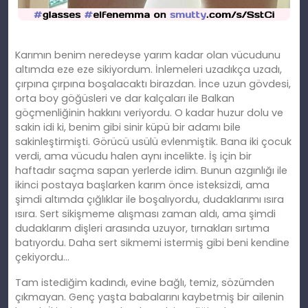
Karımın benim neredeyse yarım kadar olan vücudunu
altımda eze eze sikiyordum. İnlemeleri uzadıkça uzadı,
çı
rp
ına çırpına boşalacaktı birazdan. İnce uzun gövdesi,
orta boy göğüsleri ve dar kalçaları ile Balkan
göçmenliğinin hakkını veriyordu. O kadar huzur dolu ve
sakin idi
ki
, benim gibi sinir küpü bir adamı bile
sakinleştirmişti. Görücü usülü evlenmiştik. Bana iki çocuk
verdi, ama vücudu halen aynı incelikte. İş için bir
haftadır saçma sapan yerlerde idim. Bunun azgınlığı ile
ikinci postaya başlarken karım önce isteksizdi, ama
şimdi altımda çığlıklar ile boşalıyordu, dudaklarımı ısıra
ısıra. Sert sikişmeme alışması zaman aldı, ama şimdi
dudaklarım dişleri arasında uzuyor, tırnakları sırtıma
batıyordu. Daha sert sikmemi istermiş gibi beni kendine
çekiyordu…
Tam istediğim kadındı, evine bağlı, temiz, sözümden
çıkmayan. Genç yaşta babalarını kaybetmiş bir ailenin