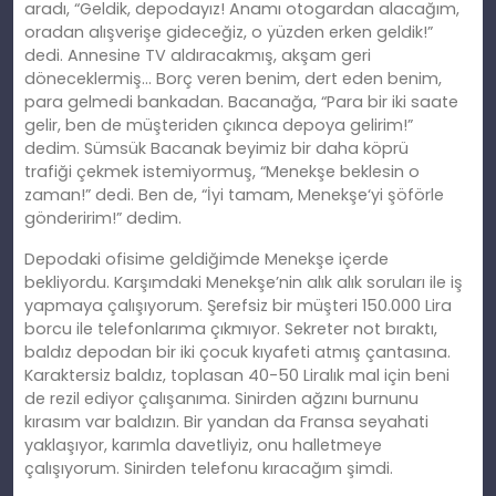
aradı, “Geldik, depodayız! Anamı otogardan alacağım,
oradan alışverişe gideceğiz, o yüzden erken geldik!”
dedi. Annesine TV aldıracakmış, akş
am
geri
döneceklermiş… Borç veren benim, dert eden benim,
para gelmedi bankadan. Bacanağa, “Para bir iki saate
gelir, ben de müşteriden çıkınca depoya gelirim!”
dedim. Sümsük Bacanak beyimiz bir daha köprü
trafiği
çekmek
istemiyormuş, “Menekşe beklesin o
zaman!” dedi. Ben de, “İyi tamam, Menekşe
‘
yi şöförle
gönderirim!” dedim.
Depodaki ofisime geldiğimde Menekşe içerde
bekliyordu. Karşımdaki Menekşe’nin alık alık soruları ile iş
yapmaya çalışıyorum. Şerefsiz bir müşteri 150.000 Lira
borcu ile telefonlarıma çıkmıyor. Sekreter
not
bıraktı,
baldız depodan bir iki çocuk kıyafeti atmış çantasına.
Karaktersiz baldız, toplasan 40-50 Liralık mal için beni
de rezil ediyor çalışanıma. Sinirden ağzını burnunu
kırasım var baldızın. Bir yandan da Fransa seyahati
yaklaşıyor, karımla davetliyiz, onu halletmeye
çalışıyorum. Sinirden telefonu kıracağım şimdi.