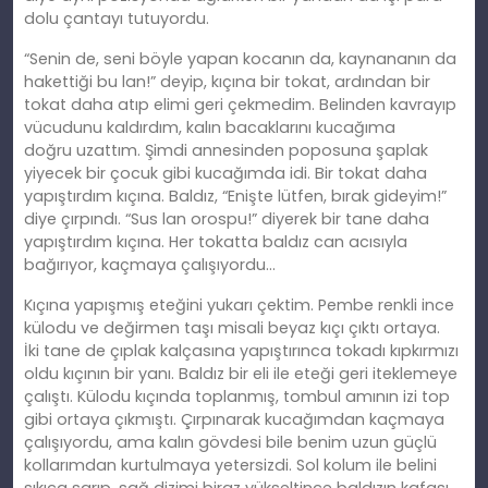
dolu çantayı tutuyordu.
“Senin de, seni böyle yapan kocanın da, kaynananın da
hakettiği bu lan!” deyip, kıçına bir tokat, ardından bir
tokat daha atıp elimi geri çekmedim. Belinden kavrayıp
vücudunu kaldırdım, kalın bacaklarını kucağıma
doğ
ru
uzattım. Şimdi annesinden poposuna şaplak
yiyecek bir çocuk gibi kucağımda idi. Bir tokat daha
yapıştırdım kıçına. Baldız, “Enişte lütfen, bırak gideyim!”
diye çı
rp
ındı. “Sus lan orospu!” diyerek bir tane daha
yapıştırdım kıçına. Her tokatta baldız can
ac
ısıyla
bağırıyor, kaçmaya çalışıyordu…
Kıçına yapışmış eteğini yukarı çektim. Pembe renkli ince
külodu ve değirmen taşı misali beyaz kıçı çıktı ortaya.
İ
ki
tane de çıplak kalçasına yapıştırınca tokadı kıpkırmızı
oldu kıçının bir yanı. Baldız bir
eli
ile eteği geri iteklemeye
çalıştı. Külodu kıçında toplanmış, tombul
am
ının izi top
gibi ortaya çıkmıştı. Çı
rp
ınarak kucağımdan kaçmaya
çalışıyordu, ama kalın gövdesi bile benim uzun güçlü
kollarımdan kurtulmaya yetersizdi. Sol kolum ile belini