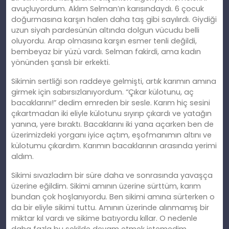
avuçluyordum. Aklım Selman’ın karısındaydı. 6 çocuk
doğurmasına karşın halen daha taş gibi sayılırdı. Giydiği
uzun siyah pardesünün altında dolgun vücudu belli
oluyordu. Arap olmasına karşın esmer tenli değildi,
bembeyaz bir yüzü vardı. Selman fakirdi, ama kadın
yönünden şanslı bir erkekti.
Sikimin sertliği son raddeye gelmişti, artık karımın amına
girmek için sabırsızlanıyordum. “Çıkar külotunu, aç
bacaklarını!” dedim emreden bir sesle. Karım hiç sesini
çıkartmadan iki eliyle külotunu sıyırıp çıkardı ve yatağın
yanına, yere bıraktı. Bacaklarını iki yana açarken ben de
üzerimizdeki yorganı iyice açtım, eşofmanımın altını ve
külotumu çıkardım. Karımın bacaklarının arasında yerimi
aldım.
Sikimi sıvazladım bir süre daha ve sonrasında yavaşça
üzerine eğildim. Sikimi amının üzerine sürttüm, karım
bundan çok hoşlanıyordu. Ben sikimi amına sürterken o
da bir eliyle sikimi tuttu. Amının üzerinde alınmamış bir
miktar kıl vardı ve sikime batıyordu kıllar. O nedenle