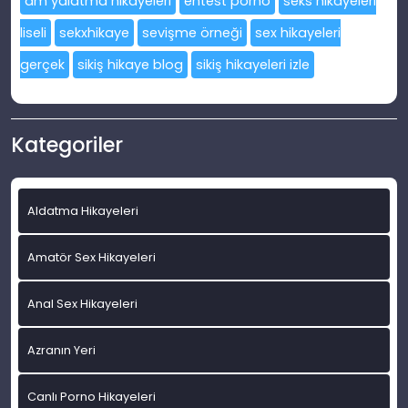
am yalatma hikayeleri
entest porno
seks hikayeleri
liseli
sekxhikaye
sevişme örneği
sex hikayeleri
gerçek
sikiş hikaye blog
sikiş hikayeleri izle
Kategoriler
Aldatma Hikayeleri
Amatör Sex Hikayeleri
Anal Sex Hikayeleri
Azranın Yeri
Canlı Porno Hikayeleri