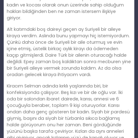
kadın ve kocası olarak onun üzerinde sahip olduğum
hakları bildiğinden ben ne zaman istersem ilişkiye
giriyor.
Alt katımdaki boş daireyi geçen ay Suriyeli bir aileye
kiraya verdim. Aslında bunu yapmayı hiç istemiyordum.
Çünkü daha önce de Suriyeli bir aile oturmuş ve evin
içine etmiş, üstelik birkaç aylık kirayı da ödemeden
kaçıp gitmişlerdi. Daire Türk bir ailenin oturacağı halde
değildi. Epey zaman boş kaldıktan sonra mecburen yine
bir Suriyeli aileye vermek zorunda kaldım. Az da olsa
oradan gelecek kiraya ihtiyacım vardı.
Kiracım Selman adında kırklı yaşlarında biri, bir
konfeksiyonda çalışıyor. Beş kızı ve bir de oğlu var. İki
oda bir salondan ibaret dairede, karısı, annesi ve 6
çocuğuyla beraber, toplam 9 kişi oturuyorlar. Karısı
ondan daha genç gösteren bir kadın. Siyah bir pardesü
giymiş, başını da siyah bir türbanla sıkıca bağlamış
halde görüyorum onu her zaman. Beni gördüğünde
yüzünü başka tarafa çeviriyor. Kızları da aynı anneleri
gibi giyiniyor, ancak kızlarının yüzü de kapalı oluyor ve