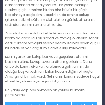
iniltiler geliyordu. Kalbimin güçlü ve hızlı atışlarını boyun
damarlarımda hissediyordum. Her yerim elektriğe
tutulmuş gibi titrerken birden bire büyük bir güçle
boşalmaya başladım. Boşalırken de amına sokup
çıkardım sikimi. Döllerim oluk oluk on günlük bir aranın
ardından karımın amına akıyordu.
Amında bir süre daha bekledikten sonra çıkardım sikimi.
Karım da doğruldu bu sırada ve “Yavaş ol dedim sana!”
dedi. “Sikerim yavaşını senin!” dedim. Kalbim halen güçlü
bir halde atıyor, göğsüm şiddetle inip kalkıyordu.
Karım yataktan kalkıp banyoya geçerken, ellerimi
başımın altına koyup tavana diktim gözlerimi. Daha
önce de karımı sikerken, aralarında gelinlerimin de
olduğu başka kadınları, kızları hayal ettiğim olmuştu.
Ama şimdi bir fark vardı, Selman’ın karısını sadece hayal
etmekle yetinemeyeceğimi biliyordum.
Ne yapıp edip onu sikmenin bir yolunu bulmam
gerekiyordu…