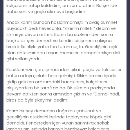
kalçalarını tutup kaldırdım, omzuma attım. Bu şekilde
daha sert ve güçlü sikmeye başladım.
Ancak karım bundan hoşlanmamıştı, “Yavaş ol, millet
duyacak!” dedi heyecanla. “Sikerim milleti!” dedim ve
sikmeye devam ettim. Karım bu sözlerimden sonra
başka bir şey demedi ve kendini sikişmenin akışına
bıraktı. İki eliyle yataktan tutunmuştu. Geceliğinin açık
olan ön kısmından taşan memeleri pompaladıkça deli
gibi sallanıyordu.
Kasıklarımızın çarpışmasından çıkan güçlü ve tok sesler
bütün odayı çınlatır hale gelmişti. Sikim amının içinde
gidip gelirken omzumdaki bacaklarını, kalçalarını
okşuyordum bir taraftan da. Bir süre bu pozisyonda
devam ettikten sonra amından çıktım ve “Domal hadi,
biraz da öyle sikeyim!” dedim.
Karım bir şey demeden doğruldu çabucak ve
geceliğinin eteklerini belinde toplayarak köpek gibi
domaldı. Pencereden içeri vuran sarımtırak sokak
lambasının ışığında karımın bembeyaz kalçalarını,