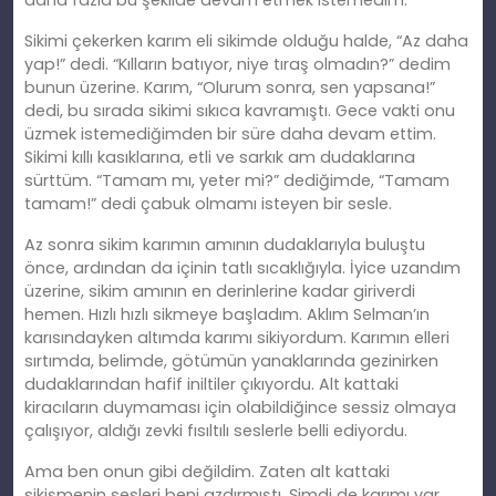
daha fazla bu şekilde devam etmek istemedim.
Sikimi çekerken karım eli sikimde olduğu halde, “Az daha
yap!” dedi. “Kılların batıyor, niye tıraş olmadın?” dedim
bunun üzerine. Karım, “Olurum sonra, sen yapsana!”
dedi, bu sırada sikimi sıkıca kavramıştı. Gece vakti onu
üzmek istemediğimden bir süre daha devam ettim.
Sikimi kıllı kasıklarına, etli ve sarkık am dudaklarına
sürttüm. “Tamam mı, yeter mi?” dediğimde, “Tamam
tamam!” dedi çabuk olmamı isteyen bir sesle.
Az sonra sikim karımın amının dudaklarıyla buluştu
önce, ardından da içinin tatlı sıcaklığıyla. İyice uzandım
üzerine, sikim amının en derinlerine kadar giriverdi
hemen. Hızlı hızlı sikmeye başladım. Aklım Selman’ın
karısındayken altımda karımı sikiyordum. Karımın elleri
sırtımda, belimde, götümün yanaklarında gezinirken
dudaklarından hafif iniltiler çıkıyordu. Alt kattaki
kiracıların duymaması için olabildiğince sessiz olmaya
çalışıyor, aldığı zevki fısıltılı seslerle belli ediyordu.
Ama ben onun gibi değildim. Zaten alt kattaki
sikişmenin sesleri beni azdırmıştı. Şimdi de karımı var