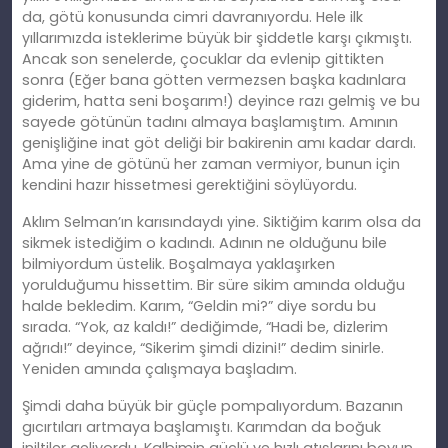
da, götü konusunda cimri davranıyordu. Hele ilk
yıllarımızda isteklerime büyük bir şiddetle karşı çıkmıştı.
Ancak son senelerde, çocuklar da evlenip gittikten
sonra (Eğer bana götten vermezsen başka kadınlara
giderim, hatta seni boşarım!) deyince razı gelmiş ve bu
sayede götünün tadını almaya başlamıştım. Amının
genişliğine inat göt deliği bir bakirenin amı kadar dardı.
Ama yine de götünü her zaman vermiyor, bunun için
kendini hazır hissetmesi gerektiğini söylüyordu.
Aklım Selman’ın karısındaydı yine. Siktiğim karım olsa da
sikmek istediğim o kadındı. Adının ne olduğunu bile
bilmiyordum üstelik. Boşalmaya yaklaşırken
yorulduğumu hissettim. Bir süre sikim amında olduğu
halde bekledim. Karım, “Geldin mi?” diye sordu bu
sırada. “Yok, az kaldı!” dediğimde, “Hadi be, dizlerim
ağrıdı!” deyince, “Sikerim şimdi dizini!” dedim sinirle.
Yeniden amında çalışmaya başladım.
Şimdi daha büyük bir güçle pompalıyordum. Bazanın
gıcırtıları artmaya başlamıştı. Karımdan da boğuk