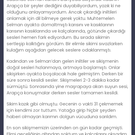
Arapça bir şeyler dediğini duyabiliyordum, yazık ki ne
olduğunu anlayamıyordum. Ancak çıkardığı iniltileri
anlamak için dil bilmeye gerek yoktu. Muhtemelen
Selman ayakta domaltmıştı karısını ve kasıklarının
karısının kasıklarında ve kalçalarında, götünde çıkardığı
sesleri hemen fark ediyordum. Bu sırada sikimin
sertleşip kalktığını gördüm. Bir elimle sikimi sıvazlarken
kulağım aşağıdan gelecek seslere odaklanmıştı.
Kadından ve Selman’dan gelen iniltiler ve sikişmenin
doğal sesleri hızlanmaya, artmaya başlamıştı. Onlar
sikişirken ayakta boşalacak hale gelmiştim. Derken bir
süre sonra kesildi sesler. Sikişmeleri 2-3 dakika kadar
sürmüştü. Sonrasında yine maşrapaya akan suyun sesi,
Arapça konuşmalar derken sesler tamamen kesildi.
Sikim kazık gibi olmuştu. Gecenin o vakti 31 çekmemek
için kendimi zor tuttum. Yatağa girip hiçbir şeyden
haberi olmayan karımın dolgun vücuduna sarıldım.
En son sikişmemizin üzerinden on gün kadar geçmişti.
Elimi geceliğinin altından soktum ve kalçalarını okşadım.