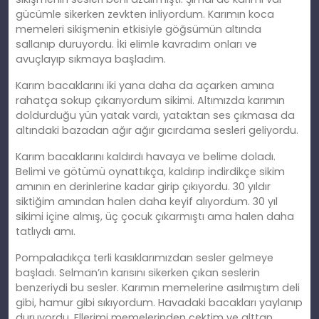
gücümle sikerken zevkten inliyordum. Karımın koca
memeleri sikişmenin etkisiyle göğsümün altında
sallanıp duruyordu. İki elimle kavradım onları ve
avuçlayıp sıkmaya başladım.
Karım bacaklarını iki yana daha da açarken amına
rahatça sokup çıkarıyordum sikimi. Altımızda karımın
doldurduğu yün yatak vardı, yataktan ses çıkmasa da
altındaki bazadan ağır ağır gıcırdama sesleri geliyordu.
Karım bacaklarını kaldırdı havaya ve belime doladı.
Belimi ve götümü oynattıkça, kaldırıp indirdikçe sikim
amının en derinlerine kadar girip çıkıyordu. 30 yıldır
siktiğim amından halen daha keyif alıyordum. 30 yıl
sikimi içine almış, üç çocuk çıkarmıştı ama halen daha
tatlıydı amı.
Pompaladıkça terli kasıklarımızdan sesler gelmeye
başladı. Selman’ın karısını sikerken çıkan seslerin
benzeriydi bu sesler. Karımın memelerine asılmıştım deli
gibi, hamur gibi sıkıyordum. Havadaki bacakları yaylanıp
duruyordu. Ellerimi memelerinden çektim ve alttan