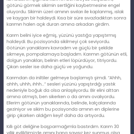
götünü görmek sikimin sertliğini kaybetmesine engel
oluyordu. Sikimin üzeri amının sıvıları ile kaplanmış, ıslak
ve kaygan bir haldeydi. Kısa bir süre sıvazladıktan sonra
karımın halen açık duran amına arkadan girdim.
Karım belini iyice eğmiş, yüzünü yastığa yapıştırmış
haldeydi. Bu pozisyonda sikilmeyi çok seviyordu.
Götünün yanaklarını kavradım ve güçlü bir şekilde
sikmeye, pompalamaya başladım. Karımın götünün etli,
dolgun yanakları, belinin etleri löpürdüyor, titriyordu.
Çıkan sesler ise daha güçlü ve yoğundu.
Karımdan da iniltiler gelmeye başlamıştı şimdi. “Ahhh,
ahhh, uhhh, ıhhh…” sesleri yüzünü yapıştırdığı yastık
nedeniyle boğuk da olsa anlaşılıyordu. Bir elini alttan
amına atmıştı, ben sikerken o da amını ovalıyordu.
Ellerim götünün yanaklarında, belinde, kalçalarında
geziniyor ve sikim bu pozisyonda amının en diplerine
girip çıkarken aldığım keyif daha da artıyordu.
Kıllı göt deliğine başparmağımla bastırdım. Karım 30
yıllık evliliğimizde amını bana sayısız kez sunmuş olsa