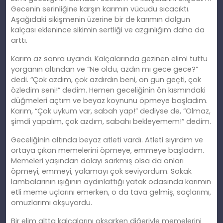
Gecenin serinliğine karşın karımın vücudu sıcacıktı.
Aşağıdaki sikişmenin üzerine bir de karımın dolgun
kalçası eklenince sikimin sertliği ve azgınlığım daha da
arttı.
Karım az sonra uyandı. Kalçalarında gezinen elimi tuttu
yorganın altından ve “Ne oldu, azdın mı gece gece?”
dedi. “Çok azdım, çok azdırdın beni, on gün geçti, çok
özledim seni!” dedim. Hemen geceliğinin ön kısmındaki
düğmeleri açtım ve beyaz koynunu öpmeye başladım.
Karım, “Çok uykum var, sabah yap!” dediyse de, “Olmaz,
şimdi yapalım, çok azdım, sabahı bekleyemem!” dedim.
Geceliğinin altında beyaz atleti vardı. Atleti sıyırdım ve
ortaya çıkan memelerini öpmeye, emmeye başladım.
Memeleri yaşından dolayı sarkmış olsa da onları
öpmeyi, emmeyi, yalamayı çok seviyordum. Sokak
lambalarının ışığının aydınlattığı yatak odasında karımın
etli meme uçlarını emerken, o da tava gelmiş, saçlarımı,
omuzlarımı okşuyordu.
Bir elim altta kalçalarını okşarken diğeriyle memelerini