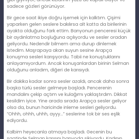
sadece gözleri görünüyor.
Bir gece saat ikiye doğru işemek için kalktım. Çişimi
yaparken gelen seslere bakılırsa alt katta da birilerinin
ayakta olduğunu fark ettim. Banyonun penceresi küçük
bir aydınlatma boşluğuna açılıyordu ve sesler oradan
geliyordu. Nedendir bilmem ama durup dinlemek
istedim. Maşrapaya akan suyun sesine Arapça
konuşma sesleri karışıyordu. Tabii ne konuştuklarını
anlayamıyordum. Ancak konuşanlardan birinin Selman
olduğunu anladım, diğeri de karısıydı.
Bir dakika kadar sonra sesler azaldı, ancak daha sonra
başka türlü sesler gelmeye başladı. Pencerenin
mandalını çekip açtım ve kulağımı yaklaştırdım. Dikkat
kesildim iyice. Yine arada sırada Arapça sesler geliyor
olsa da, bunun haricinde inleme sesleri geliyordu.
“Ohhh, ohhh, uhhh, ayyy…” seslerine tok bir ses eşlik
ediyordu.
Kalbim heyecanla atmaya başladı. Gecenin bu
saatinde Selman karısını banyoda sikiyordu. Kadının