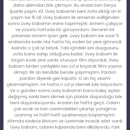
daha aklımdan bile çıkmıyor. Bu arada ben Derya.
Şuanki yaşım 42. Üvey babamın beni zorla siktiği an ki
yaşım ise 16 idi. Üvey babam ile annemin evliliğinden
sonra üvey babamın evine taşınmıştık. Annem çalışıyor
ve yüzünü haftada bir görüyordum. Gecenin bir
yarısında annem işten gelir, üvey babam ise saat 5
sıralarında evde olur hatta hiç evden bir yere gitmezdi.
Aslında o çok iyi biriydi. Tabi içindeki sex duygusunu
zorla bana sahip olduğuna kadar. Üvey babam ile
birgün evde yine yanlız oturuyor film izliyorduk. Üvey
babam birden yanlışlıkla sex cd si koyarak filmi yayına
almıştı. Bir an kendide bende şaşırmıştım. Pardon
pardon diyerek geri kapattı. O an hiç sesimi
çıkarmamıştım. Ve hatta o cd yi izlemek bile istiyordum.
Ve o günden sonra üvey babamın bana bakış açıları
değişmiş sanki beni sikmek için planlar düşündüğü bile
beni düşündürüyordu. Aradan bir hafta geçti. Odam
çok sıcak ve ben üzerimdekileri çıkartıp yatağıma
uzanmış ve hafif hafif uyuklamaya başlamıştım.
Altımda sadece kilotum ve üzerimde incecik atlet vardı.
Üyey babam, odanın kapısında beni dikizliyordu. Fark