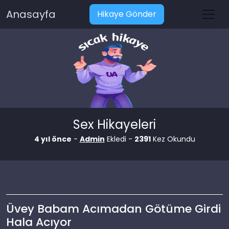
Anasayfa
Hikaye Gönder
Sex Hikayeleri
4 yıl önce
-
Admin
Ekledi -
2391
Kez Okundu
Üvey Babam Acımadan Götüme Girdi
Hala Acıyor