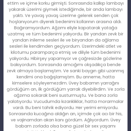
ettim ve içime korku girmişti. Sonrasında kalkıp lambayı
yakarak üzerimi giymek istediğimde, bir anda lambayı
yaktı. Ve yavaş yavaş üzerime gelerek senden çok
hoşlanıyorum diyerek bedenimi kollarının arasına aldı.
Bağıramıyordum. Ağzımı eliyle kapatarak yatağa
uzatmış ve tüm bedenimi yalıyordu. Bir yandan zevk bir
yandan inileme sesleri ile ve biryandan da ağlama
sesleri ile kendimden geçiyordum. Üzerimdeki atlet ve
kilotumu paramparça etmiş ve diliyle tüm bedenimi
yalıyordu. Hibirşey yapamıyor ve çağresizde gözlerine
bakıyordum. Sonrasında amcığımı okşadıkça bende
zevk almaya başlamıştım. Ve sanki baygın gibi uzanmış
kendimi ona bağışlamıştım. Bu anneme, hatta
kimselere söyleyemezdim. Üvey babamın yarrağını
gördüğüm an, ilk gördüğüm yarrak diyebilirdim. Ve zorla
ağzıma sokarak beni susturmuştu. Ve bana zorla
yalatıyordu. Vucudumda kızarıklıklar, hatta morarmalar
vardı. Bu beni tahrik ediyordu. Her yerimi emiyordu.
Sonrasında kucağına aldığın an, içimde çok acı bir his,
ve vajinamdan akan kanı gördüm. Ağlıyordum. Üvey
babam zorlada olsa bana güzel bir sex yaşamı