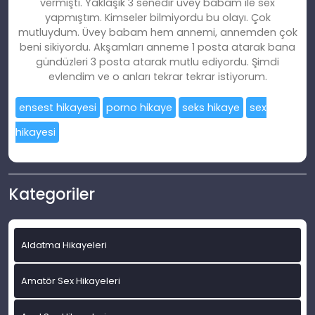
vermişti. Yaklaşık 3 senedir üvey babam ile sex
yapmıştım. Kimseler bilmiyordu bu olayı. Çok
mutluydum. Üvey babam hem annemi, annemden çok
beni sikiyordu. Akşamları anneme 1 posta atarak bana
gündüzleri 3 posta atarak mutlu ediyordu. Şimdi
evlendim ve o anları tekrar tekrar istiyorum.
ensest hikayesi
porno hikaye
seks hikaye
sex
hikayesi
Kategoriler
Aldatma Hikayeleri
Amatör Sex Hikayeleri