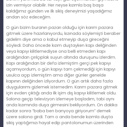
izin vermiyor olabilir. Her neyse kızımla baş başa
kaldığımız günden ve ilk sikiş deneyimizi yaşadığımız
andan söz edeceğim.
O gün bizim buranın pazarı olduğu için karım pazara
gitmek üzere hazırlanıyordu, kızınada söylemişti beraber
gidelim diye ama o kabul etmeyip duşa gireceğini
söyledi. Daha öncede kızım duştayken kapı deliğinden
veya kapıyı kilitlemediyse ona belli etmeden kapı
aralığından çırılçıplak suyun altında duruşunu izlerdim.
Kapı aralığından bir defa izlemiştim gerçi pek kapıyı
açamıyordum, o gün kapıyı tam çekmediği için kapıyı
usulca açıp izlemiştim ama diğer günler genelde
kapının deliğinden izliyordum. O gün artık daha fazla
duygularımı gizlemek istemedim. Karım pazara gitmek
için evden çıktığı anda ilk işim dış kapıyı kilitlemek oldu.
Salona geçip televizyon izlemeye başladım, tabi aynı
anda kızımında duşa girmesini bekliyordum. On dakika
kadar sonra “baba ben banyoya giriyorum” demek
üzere salona girdi. Tam o anda bende kızımla duşta
sikiş yaptığımızı hayal edip pantolonumun üzerinden