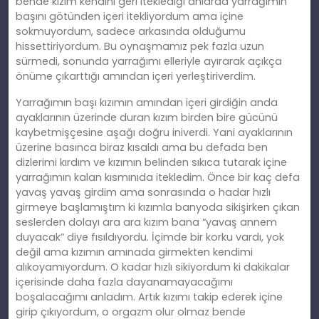
bende kızım kendini geri iteklediği anlarda yarrağımın
başını götünden içeri itekliyordum ama içine
sokmuyordum, sadece arkasında olduğumu
hissettiriyordum. Bu oynaşmamız pek fazla uzun
sürmedi, sonunda yarrağımı elleriyle ayırarak açıkça
önüme çıkarttığı amından içeri yerleştiriverdim.
Yarrağımın başı kızımın amından içeri girdiğin anda
ayaklarının üzerinde duran kızım birden bire gücünü
kaybetmişçesine aşağı doğru iniverdi. Yani ayaklarının
üzerine basınca biraz kısaldı ama bu defada ben
dizlerimi kırdım ve kızımın belinden sıkıca tutarak içine
yarrağımın kalan kısmınıda itekledim. Önce bir kaç defa
yavaş yavaş girdim ama sonrasında o hadar hızlı
girmeye başlamıştım ki kızımla banyoda sikişirken çıkan
seslerden dolayı ara ara kızım bana “yavaş annem
duyacak” diye fısıldıyordu. İçimde bir korku vardı, yok
değil ama kızımın amınada girmekten kendimi
alıkoyamıyordum. O kadar hızlı sikiyordum ki dakikalar
içerisinde daha fazla dayanamayacağımı
boşalacağımı anladım. Artık kızımı takip ederek içine
girip çıkıyordum, o orgazm olur olmaz bende