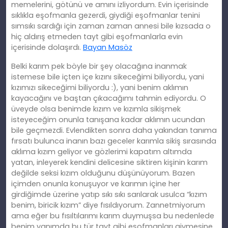
memelerini, götünü ve amını izliyordum. Evin içerisinde
sıklıkla eşofmanla gezerdi, giydiği eşofmanlar tenini
sımsıkı sardığı için zaman zaman annesi bile kızsada o
hiç aldırış etmeden tayt gibi eşofmanlarla evin
içerisinde dolaşırdı.
Bayan Masöz
Belki karım pek böyle bir şey olacağına inanmak
istemese bile içten içe kızını sikeceğimi biliyordu, yani
kızımızı sikeceğimi biliyordu :), yani benim aklımın
kayacağını ve baştan çıkacağımı tahmin ediyordu. O
üveyde olsa benimde kızım ve kızımla sikişmek
isteyeceğim onunla tanışana kadar aklımın ucundan
bile geçmezdi. Evlendikten sonra daha yakından tanıma
fırsatı bulunca inanın bazı geceler karımla sikiş sırasında
aklıma kızım geliyor ve gözlerimi kapatım altımda
yatan, inleyerek kendini delicesine siktiren kişinin karım
değilde seksi kızım olduğunu düşünüyorum. Bazen
içimden onunla konuşuyor ve karımın içine her
girdiğimde üzerine yatıp sıkı sıkı sarılarak usulca “kızım
benim, biricik kızım” diye fısıldıyorum. Zannetmiyorum
ama eğer bu fısıltılarımı karım duymuşsa bu nedenlede
benim yanımda bu tür tayt gibi eşofmanları giymesine