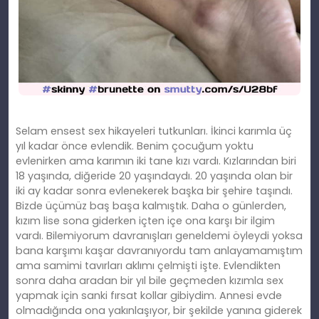
Selam ensest sex hikayeleri tutkunları. İkinci karımla üç
yıl kadar önce evlendik. Benim çocuğum yoktu
evlenirken ama karımın iki tane kızı vardı. Kızlarından biri
18 yaşında, diğeride 20 yaşındaydı. 20 yaşında olan bir
iki ay kadar sonra evlenekerek başka bir şehire taşındı.
Bizde üçümüz baş başa kalmıştık. Daha o günlerden,
kızım lise sona giderken içten içe ona karşı bir ilgim
vardı. Bilemiyorum davranışları geneldemi öyleydi yoksa
bana karşımı kaşar davranıyordu tam anlayamamıştım
ama samimi tavırları aklımı çelmişti işte. Evlendikten
sonra daha aradan bir yıl bile geçmeden kızımla sex
yapmak için sanki fırsat kollar gibiydim. Annesi evde
olmadığında ona yakınlaşıyor, bir şekilde yanına giderek