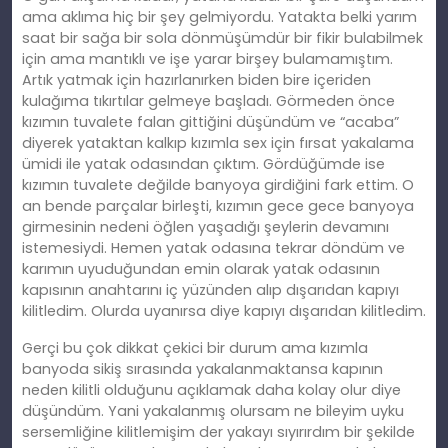
ama aklıma hiç bir şey gelmiyordu. Yatakta belki yarım
saat bir sağa bir sola dönmüşümdür bir fikir bulabilmek
için ama mantıklı ve işe yarar birşey bulamamıştım.
Artık yatmak için hazırlanırken biden bire içeriden
kulağıma tıkırtılar gelmeye başladı. Görmeden önce
kızımın tuvalete falan gittiğini düşündüm ve “acaba”
diyerek yataktan kalkıp kızımla sex için fırsat yakalama
ümidi ile yatak odasından çıktım. Gördüğümde ise
kızımın tuvalete değilde banyoya girdiğini fark ettim. O
an bende parçalar birleşti, kızımın gece gece banyoya
girmesinin nedeni öğlen yaşadığı şeylerin devamını
istemesiydi. Hemen yatak odasına tekrar döndüm ve
karımın uyuduğundan emin olarak yatak odasının
kapısının anahtarını iç yüzünden alıp dışarıdan kapıyı
kilitledim. Olurda uyanırsa diye kapıyı dışarıdan kilitledim.
Gerçi bu çok dikkat çekici bir durum ama kızımla
banyoda sikiş sırasında yakalanmaktansa kapının
neden kilitli olduğunu açıklamak daha kolay olur diye
düşündüm. Yani yakalanmış olursam ne bileyim uyku
sersemliğine kilitlemişim der yakayı sıyırırdım bir şekilde