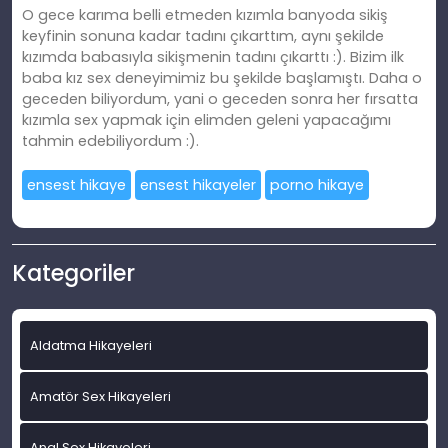
O gece karıma belli etmeden kızımla banyoda sikiş
keyfinin sonuna kadar tadını çıkarttım, aynı şekilde
kızımda babasıyla sikişmenin tadını çıkarttı :). Bizim ilk
baba kız sex deneyimimiz bu şekilde başlamıştı. Daha o
geceden biliyordum, yani o geceden sonra her fırsatta
kızımla sex yapmak için elimden geleni yapacağımı
tahmin edebiliyordum :).
ensest hikaye
ensest hikayeler
porno hikaye
Kategoriler
Aldatma Hikayeleri
Amatör Sex Hikayeleri
Anal Sex Hikayeleri