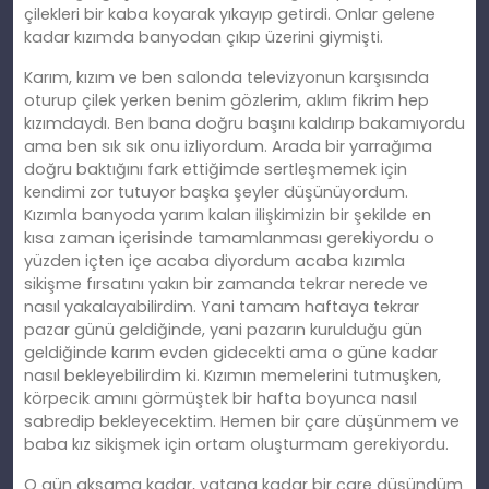
çilekleri bir kaba koyarak yıkayıp getirdi. Onlar gelene
kadar kızımda banyodan çıkıp üzerini giymişti.
Karım, kızım ve ben salonda televizyonun karşısında
oturup çilek yerken benim gözlerim, aklım fikrim hep
kızımdaydı. Ben bana doğru başını kaldırıp bakamıyordu
ama ben sık sık onu izliyordum. Arada bir yarrağıma
doğru baktığını fark ettiğimde sertleşmemek için
kendimi zor tutuyor başka şeyler düşünüyordum.
Kızımla banyoda yarım kalan ilişkimizin bir şekilde en
kısa zaman içerisinde tamamlanması gerekiyordu o
yüzden içten içe acaba diyordum acaba kızımla
sikişme fırsatını yakın bir zamanda tekrar nerede ve
nasıl yakalayabilirdim. Yani tamam haftaya tekrar
pazar günü geldiğinde, yani pazarın kurulduğu gün
geldiğinde karım evden gidecekti ama o güne kadar
nasıl bekleyebilirdim ki. Kızımın memelerini tutmuşken,
körpecik amını görmüştek bir hafta boyunca nasıl
sabredip bekleyecektim. Hemen bir çare düşünmem ve
baba kız sikişmek için ortam oluşturmam gerekiyordu.
O gün akşama kadar, yatana kadar bir çare düşündüm