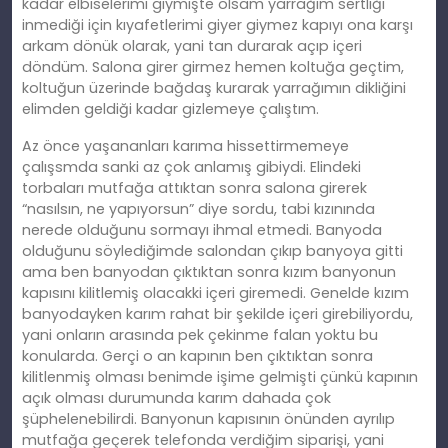
kadar elbiselerimi giymişte olsam yarrağım sertliği
inmediği için kıyafetlerimi giyer giymez kapıyı ona karşı
arkam dönük olarak, yani tan durarak açıp içeri
döndüm. Salona girer girmez hemen koltuğa geçtim,
koltuğun üzerinde bağdaş kurarak yarrağımın dikliğini
elimden geldiği kadar gizlemeye çalıştım.
Az önce yaşananları karıma hissettirmemeye
çalışsmda sanki az çok anlamış gibiydi. Elindeki
torbaları mutfağa attıktan sonra salona girerek
“nasılsın, ne yapıyorsun” diye sordu, tabi kızınında
nerede olduğunu sormayı ihmal etmedi. Banyoda
olduğunu söylediğimde salondan çıkıp banyoya gitti
ama ben banyodan çıktıktan sonra kızım banyonun
kapısını kilitlemiş olacakki içeri giremedi. Genelde kızım
banyodayken karım rahat bir şekilde içeri girebiliyordu,
yani onların arasında pek çekinme falan yoktu bu
konularda. Gerçi o an kapının ben çıktıktan sonra
kilitlenmiş olması benimde işime gelmişti çünkü kapının
açık olması durumunda karım dahada çok
şüphelenebilirdi. Banyonun kapısının önünden ayrılıp
mutfağa geçerek telefonda verdiğim siparişi, yani