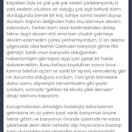
kaşarken öyle bir şak şak şak sesleri yankılanıyordu ki
yani seslerin otuzbire ait olduğu çok açık belliydi. Kızım
durduğunda bende bir kaç saniye sonra sesleri duyup
durdum. Kapının deliğinden hala onu izlemeye devam
ediyordum. Derken kızım sesin kesilmesinden dolayı
tekrar duşa devam etti ama ben otuzbir çekmeye
devam edemedim çünkü yetinemiyordum. O an aklıma
çılgıncada olsa kızımın üzerinden banyoya girme fikri
gelmişti. Sanki onun banyoda olduğundan
habersizmişim gibi kapıyı açıp içeri çıplak bir halde
dalıverecektim. Bunu kafaya koyduktan sonra önce
karıma telefon açtım ve sanki bir sipariş verecekmiş gibi
ne durumda olduğunu sordum. Yani işinin bitmesine
daha varmı, alışverişini tamamladımı gibi şeyler
sordum, sonrada “gelirken bir kiloda çilek alırmısın”
deyip telefonu kapattım.
Konuşmalardan anladığım kadarıyla daha karımın
gelmesine en az yarım saat vardı, banyonun önüne
tekrar gittim ve banyonun önünde üzerimde ne varsa
çıkartarak derin derin nefesler alıp heyecanımı bastırıp
kızım duştayken içeri giriverdim. Kapıyı aralamamla