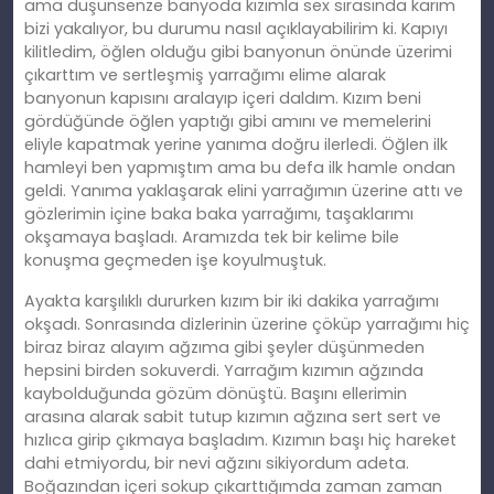
ama düşünsenze banyoda kızımla sex sırasında karım
bizi yakalıyor, bu durumu nasıl açıklayabilirim ki. Kapıyı
kilitledim, öğlen olduğu gibi banyonun önünde üzerimi
çıkarttım ve sertleşmiş yarrağımı elime alarak
banyonun kapısını aralayıp içeri daldım. Kızım beni
gördüğünde öğlen yaptığı gibi amını ve memelerini
eliyle kapatmak yerine yanıma doğru ilerledi. Öğlen ilk
hamleyi ben yapmıştım ama bu defa ilk hamle ondan
geldi. Yanıma yaklaşarak elini yarrağımın üzerine attı ve
gözlerimin içine baka baka yarrağımı, taşaklarımı
okşamaya başladı. Aramızda tek bir kelime bile
konuşma geçmeden işe koyulmuştuk.
Ayakta karşılıklı dururken kızım bir iki dakika yarrağımı
okşadı. Sonrasında dizlerinin üzerine çöküp yarrağımı hiç
biraz biraz alayım ağzıma gibi şeyler düşünmeden
hepsini birden sokuverdi. Yarrağım kızımın ağzında
kaybolduğunda gözüm dönüştü. Başını ellerimin
arasına alarak sabit tutup kızımın ağzına sert sert ve
hızlıca girip çıkmaya başladım. Kızımın başı hiç hareket
dahi etmiyordu, bir nevi ağzını sikiyordum adeta.
Boğazından içeri sokup çıkarttığımda zaman zaman