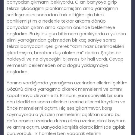
banyodan çıkmamı bekliyordu. O an banyoya girip
tekrar çıkacağımı planlamamıştım ama yarrağımın
sertleşmesini sonradan fark ettiğim için biraz
paniklemiştim o nedenle tekrar arkamı dönüp
banyodan çıktım ama kapının önünde beklemeye
başladım. Bu işi bu gün bitirmem gerekiyordu o yüzden
elimi yarrağımdan çekmeden bir kaç saniye sonra
tekrar banyodan içeri girerek “kızım hazır üzerimdekileri
çıkartmışım, beraber duş alalım mı” dedim. Şaşkın bir
haldeydi ve ne diyeceğini bilemez bir hali vardı. Cevap
vermesini beklemeden ona doğru yaklaşmaya
başladım.
Yanına vardığımda yarrağımın üzerinden ellerimi çektim.
Gözünü direkt yarrağıma dikerek memelerini ve amını
kapatmaya devam etti. Bir süre, yani saniyelik bir süre
onu izledikten sonra ellerinin üzerine ellerimi koydum ve
önce memelerini açtım. Hiç ses çıkartmıyor, karşı
koymuyordu o yüzden memelerini açtıktan sonra bu
defa amının üzerinde duran elinin üzerine elimi koydum
ve amını açtım. Banyoda karşılıklı olarak ikimizde çıplak
duruyorduk. İlk hamleyi ben yaparak ellerimi