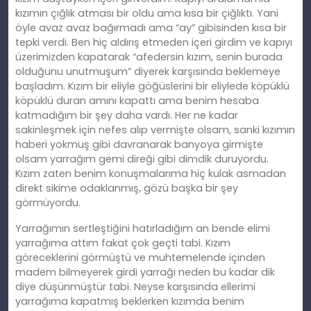
kızımın çığlık atması bir oldu ama kısa bir çığlıktı. Yani
öyle avaz avaz bağırmadı ama “ay” gibisinden kısa bir
tepki verdi. Ben hiç aldırış etmeden içeri girdim ve kapıyı
üzerimizden kapatarak “afedersin kızım, senin burada
olduğunu unutmuşum” diyerek karşısında beklemeye
başladım. Kızım bir eliyle göğüslerini bir eliylede köpüklü
köpüklü duran amını kapattı ama benim hesaba
katmadığım bir şey daha vardı. Her ne kadar
sakinleşmek için nefes alıp vermişte olsam, sanki kızımın
haberi yokmuş gibi davranarak banyoya girmişte
olsam yarrağım gemi direği gibi dimdik duruyordu.
Kızım zaten benim konuşmalarıma hiç kulak asmadan
direkt sikime odaklanmış, gözü başka bir şey
görmüyordu.
Yarrağımın sertleştiğini hatırladığım an bende elimi
yarrağıma attım fakat çok geçti tabi. Kızım
göreceklerini görmüştü ve muhtemelende içinden
madem bilmeyerek girdi yarrağı neden bu kadar dik
diye düşünmüştür tabi. Neyse karşısında ellerimi
yarrağıma kapatmış beklerken kızımda benim