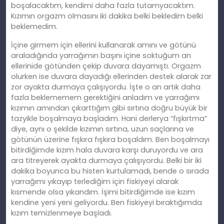
boşalacaktım, kendimi daha fazla tutamyacaktım.
Kızımın orgazm olmasını iki dakika belki bekledim belki
beklemedim.
İçine girmem için ellerini kullanarak amını ve götünü
araladığında yarrağımın başını içine soktuğum an
ellerinide götünden çekip duvara dayamıştı. Orgazm
olurken ise duvara dayadığı ellerinden destek alarak zar
zor ayakta durmaya çalışıyordu. İşte o an artık daha
fazla beklememem gerektiğini anladım ve yarrağımı
kızımın amından çıkarttığım gibi sırtına doğru büyük bir
tazyikle boşalmaya başladım. Hani derlerya “fışkırtma”
diye, aynı o şekilde kızımın sırtına, uzun saçlarına ve
götünün üzerine fışkıra fışkıra boşaldım. Ben boşalmayı
bitirdiğimde kızım hala duvara karşı duruyordu ve ara
ara titreyerek ayakta durmaya çalışıyordu. Belki bir iki
dakika boyunca bu histen kurtulamadı, bende o sırada
yarrağımı yıkayıp terlediğim için fiskiyeyi alarak
kısmende olsa yıkandım. İşimi bitirdiğimde ise kızım
kendine yeni yeni geliyordu. Ben fiskiyeyi bıraktığımda
kızım temizlenmeye başladı.