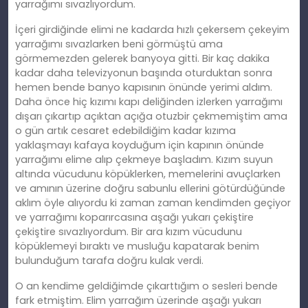
yarrağımı sıvazlıyordum.
İçeri girdiğinde elimi ne kadarda hızlı çekersem çekeyim
yarrağımı sıvazlarken beni görmüştü ama
görmemezden gelerek banyoya gitti. Bir kaç dakika
kadar daha televizyonun başında oturduktan sonra
hemen bende banyo kapısının önünde yerimi aldım.
Daha önce hiç kızımı kapı deliğinden izlerken yarrağımı
dışarı çıkartıp açıktan açığa otuzbir çekmemiştim ama
o gün artık cesaret edebildiğim kadar kızıma
yaklaşmayı kafaya koyduğum için kapının önünde
yarrağımı elime alıp çekmeye başladım. Kızım suyun
altında vücudunu köpüklerken, memelerini avuçlarken
ve amının üzerine doğru sabunlu ellerini götürdüğünde
aklım öyle alıyordu ki zaman zaman kendimden geçiyor
ve yarrağımı koparırcasına aşağı yukarı çekiştire
çekiştire sıvazlıyordum. Bir ara kızım vücudunu
köpüklemeyi bıraktı ve musluğu kapatarak benim
bulunduğum tarafa doğru kulak verdi.
O an kendime geldiğimde çıkarttığım o sesleri bende
fark etmiştim. Elim yarrağım üzerinde aşağı yukarı