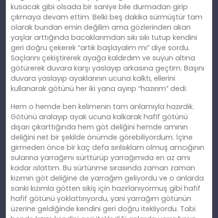
kusacak gibi olsada bir saniye bile durmadan girip
çıkmaya devam ettim. Belki beş dakika sürmüştür tam
olarak bundan emin değilim ama gözlerinden akan
yaşlar arttığında bacaklarımdan sıkı sıkı tutup kendini
geri doğru çekerek “artık başlayalım mı” diye sordu.
Saçlarını çekiştirerek ayağa kaldırdım ve suyun altına
götürerek duvara karşı yaslayıp arkasına geçtim. Başını
duvara yaslayıp ayaklarının ucuna kalktı, ellerini
kullanarak götünü her iki yana ayırıp “hazırım” dedi.
Hem o hemde ben kelimenin tam anlamıyla hazırdık.
Götünü aralayıp ayak ucuna kalkarak hafif götünü
dışarı çıkarttığında hem göt deliğini hemde amının
deliğini net bir şekilde önümde görebiliyordum. İçine
girmeden önce bir kaç defa sırılsıklam olmuş amcığının
sularına yarrağımı sürttürüp yarrağımıda en az amı
kadar ıslattım. Bu sürtünme sırasında zaman zaman
kızımın göt deliğine de yarrağım geliyordu ve o anlarda
sanki kızımla götten sikiş için hazırlanıyormuş gibi hafif
hafif götünü yoklattırıyordu, yani yarrağım götünün
üzerine geldiğinde kendini geri doğru itekliyordu. Tabi