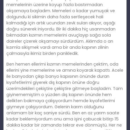
memelerinin üzerine koyup fazla bastırmadan
okşamaya başladım. Memeleri o kadar yumuşak ve
dolgundu ki sikimin daha fazla sertleşecek hali
kalmadığı için artık ucundan zevk suları akıyor, aşağı
doğru sünerek iniyordu. Bir iki dakika hiç usanmadan
bıkmadan kızımın memelerini avuçlayıp sağa sola
daireler çizerek okşamayı sürdürdüm. Aklımda o an
kızımla sikişmek vardı ama bir anda kapının zilinin
çalmasıyla ikimiz birden panikledik.
Ben hemen ellerimi kızımın memelerinden çektim, oda
ellerini yine memelerine ve amına koyarak kapattı. Acele
ile banyodan çıkıp banyo kapısının önünde duran
kıyafetlerimi giyerek dış kapının önüne doğru
üzerimdekileri çekiştire çekiştire gitmeye başladım. Tam
giyinememiştim o yüzden dış kapının önünde hem
delikten bakmaya çalışıyordum hemde kıyafetlerimi
giymeye çalışıyordum. Gelenin karım olduğunu
anlamam bir kaç saniye sürdü. Ben en az yarım saate
kadar beklemiyordum onu ama işini çabucak bitirp 15
dakika kadar bir zamanda tekrar eve dönmüştü. Her ne