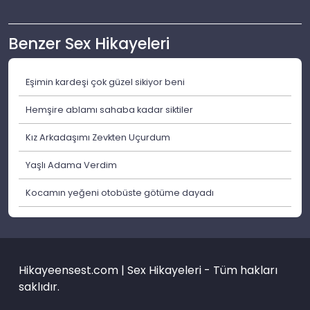
Benzer Sex Hikayeleri
Eşimin kardeşi çok güzel sikiyor beni
Hemşire ablamı sahaba kadar siktiler
Kız Arkadaşımı Zevkten Uçurdum
Yaşlı Adama Verdim
Kocamın yeğeni otobüste götüme dayadı
Hikayeensest.com | Sex Hikayeleri - Tüm hakları
saklıdır.