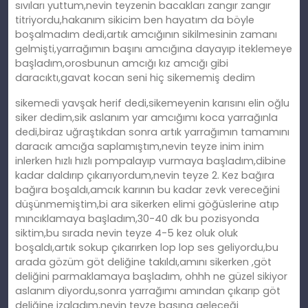
sıvıları yuttum,nevin teyzenin bacakları zangır zangır
titriyordu,hakanım sikicim ben hayatım da böyle
boşalmadım dedi,artık amcığının sikilmesinin zamanı
gelmişti,yarrağımın başını amcığına dayayıp iteklemeye
başladım,orosbunun amcığı kız amcığı gibi
daracıktı,gavat kocan seni hiç sikememiş dedim
sikemedi yavşak herif dedi,sikemeyenin karısını elin oğlu
siker dedim,sik aslanım yar amcığımı koca yarrağınla
dedi,biraz uğraştıkdan sonra artık yarrağımın tamamını
daracık amcığa saplamıştım,nevin teyze inim inim
inlerken hızlı hızlı pompalayıp vurmaya başladım,dibine
kadar daldırıp çıkarıyordum,nevin teyze 2. Kez bağıra
bağıra boşaldı,amcık karının bu kadar zevk vereceğini
düşünmemiştim,bi ara sikerken elimi göğüslerine atıp
mıncıklamaya başladım,30-40 dk bu pozisyonda
siktim,bu sırada nevin teyze 4-5 kez oluk oluk
boşaldı,artık sokup çıkarırken lop lop ses geliyordu,bu
arada gözüm göt deliğine takıldı,amını sikerken ,göt
deliğini parmaklamaya başladım, ohhh ne güzel sikiyor
aslanım diyordu,sonra yarrağımı amından çıkarıp göt
deliğine izaladım,nevin teyze başına geleceği