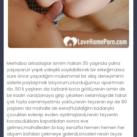
Merhaba arkadaşlar ismim hakan 35 yaşında yalnız
yaşayan,iri yapılı yakışıklı sayılabilecek bir erkeğim,kısa
süre önce yaşadığım mükemmel bir sikiş deneyimimi
sizlerle paylaşmak istiyorum,oturduğumuz apartman
da ,50 li yaşların da türbanlı koca götlü,nevin ismin de
bir kadın vardı,binaya girip çıkarken selamlaşırdık fakat
çok fazla samimiyetimiz yoktu,nevin teyzenin eşi de 60
yaşların da mahalle de esnaftı,bildiğim kadarıyla
çocukları evlenip evden ayrılmışlardı,nevin teyzenin
kocası,dükkanı kapatıkdan sonra eve
gelmez,mahalleden bi kaç esnafla hemen hemen her
akşam kafaları çekmeye giderdi,önceleri nevin teyze