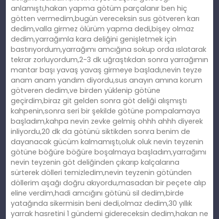
anlamıştı,hakan yapma götüm parçalanır ben hiç
götten vermedim,bugün vereceksin sus götveren karı
dedim,valla girmez ölürüm yapma dedi,bişey olmaz
dedim,yarrağımla kara deliğini genişletmek için
bastırıyordum,yarrağımı amcığına sokup orda ıslatarak
tekrar zorluyordum,2-3 dk uğraştıkdan sonra yarrağımın
mantar başı yavaş yavaş girmeye başladı,nevin teyze
anam anam yandım diyordu,sus anayın amına korum
götveren dedim,ve birden yüklenip götüne
geçirdim,biraz git gelden sonra göt deliği alışmıştı
kahpenin,sonra seri bir şekilde götüne pompalamaya
başladım,kahpa nevin zevke gelmiş ohhh ahhh diyerek
inliyordu,20 dk da götünü siktikden sonra benim de
dayanacak gücüm kalmamıştı,oluk oluk nevin teyzenin
götüne böğüre böğüre boşalmaya başladım,yarrağımı
nevin teyzenin göt deliğinden çıkarıp kalçalarına
sürterek dölleri temizledim,nevin teyzenin götünden
döllerim aşağı doğru akıyordu,masadan bir peçete alıp
eline verdim,hadi amcığını götünü sil dedim,birde
yatağında sikermisin beni dedi,olmaz dedim,30 yıllık
yarrak hasretini 1 gündemi gidereceksin dedim,hakan ne