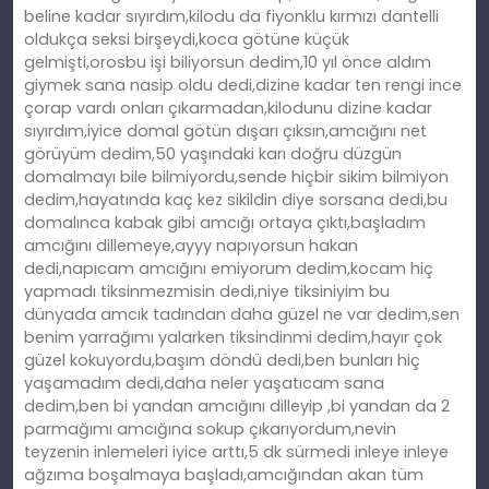
beline kadar sıyırdım,kilodu da fiyonklu kırmızı dantelli
oldukça seksi birşeydi,koca götüne küçük
gelmişti,orosbu işi biliyorsun dedim,10 yıl önce aldım
giymek sana nasip oldu dedi,dizine kadar ten rengi ince
çorap vardı onları çıkarmadan,kilodunu dizine kadar
sıyırdım,iyice domal götün dışarı çıksın,amcığını net
görüyüm dedim,50 yaşındaki karı doğru düzgün
domalmayı bile bilmiyordu,sende hiçbir sikim bilmiyon
dedim,hayatında kaç kez sikildin diye sorsana dedi,bu
domalınca kabak gibi amcığı ortaya çıktı,başladım
amcığını dillemeye,ayyy napıyorsun hakan
dedi,napıcam amcığını emiyorum dedim,kocam hiç
yapmadı tiksinmezmisin dedi,niye tiksiniyim bu
dünyada amcık tadından daha güzel ne var dedim,sen
benim yarrağımı yalarken tiksindinmi dedim,hayır çok
güzel kokuyordu,başım döndü dedi,ben bunları hiç
yaşamadım dedi,daha neler yaşatıcam sana
dedim,ben bi yandan amcığını dilleyip ,bi yandan da 2
parmağımı amcığına sokup çıkarıyordum,nevin
teyzenin inlemeleri iyice arttı,5 dk sürmedi inleye inleye
ağzıma boşalmaya başladı,amcığından akan tüm