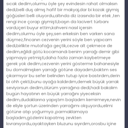
sıcak dedim,olurmu öyle şey evindesin rahat olmalısın
dedi,belli duş almış hafif bir makyaj,dar bi kazak giymiş
göğüsleri belli oluyordu,altında diz izasında bir etek ,ten
rengi ince çorap giymişti,başın da lacivert türbanı
vardı,içeri buyur ettim,kahveni nasıl içersin
dedim,olurmu öyle şey,sen erkeksin ben varken sana
düşmez,fincanın cezvenin yerini söyle ben yapıcam
dedi,birlikte mutafağa geçtik,cezve alt çekmece de
dedim,eğildi götü kocamandı benim yarrağı demir gibi
yapmaya yetmişti,daha fazla zaman kaybetmeye
gerek yok dedim,cezvenin yerini gösterme bahanesiyle
bu domalmışken yarrağı götüne dayadım,baktım ses
çıkarmıyor bu sefer belinden tutup iyice bastırdım,derin
bi ohh çekti,bunu ayağa kaldırdım,demek büyük yarrak
seviyorsun dedim,ölürüm yarrağına dedi,hadi bakalım
bugün hayatının en büyük yarrağını yiyeceksin
dedim,dudaklarına yapıştım başladım kemirmeye,nevin
de eliyle şortun üzerinden yarrağımı okşuyordu,elimi
götüne atıp yoğurmya ,parmaklamaya
başladım,gözlerini kapatmış zevkten
kıvranıyordu,ayaktayken bluzunu sıyırdım,orosbu içine