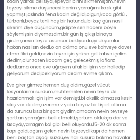
kadın yarrak delisiydi,epeydir birini sikmemiştim,nevin
teyzeyi sikme düşüncesi benim yarrağımı kazık gibi
yapmıştı,aslında fena kadın değildi,olgun,koca götlü ,
türbanlı,beyaz tenli hoş bir hatundu,bi kaç gün nasıl
sikerim diye düşündüm,gidipte sen hacere böyle
söylemişsin diyemezdim,bir gün iş çıkışı binaya
girdim,nevin teyze asansör bekliyordu,iyi akşamlar
hakan nasılsın dedi,o an aklıma onu eve kahveye davet
etme fikri geldi,nevin teyze işin yoksa gel kahve içelim
dedim,olur zaten kocam geç gelecekmiş laflarız
dedi,ama önce eve uğrayım ufak bi işim var halledip
geliyorum dedi,bekliyorum dedim evime çıktım.
Eve girer girmez hemen duş aldım,güzel vücut
losyonlarımı sürdüm,muhtemelen nevin teyze de
hazırlanmak için işim var demişti,bi aksilik olmazsa kesin
sikiş var dedim,üzerime v yaka beyaz bir tişort altıma
da turuncu kısa bir şort giydim,amacım nevin teyzeye
şorttan yarrağımı belli etmekti,şortum oldukça dar ve
kısaydı,yarrağım kol gibi belli oluyordu,15-20 dk sonra
kapı çaldı,açtım gelen nevin teyzeydi,kapı da hemen
beni baştan aşağı süzdü,ev hali kusura bakma havalar