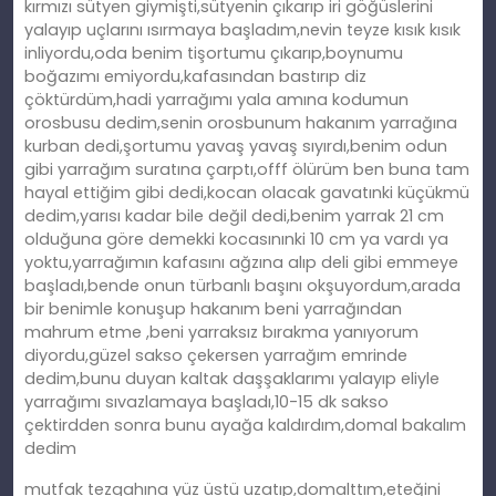
kırmızı sütyen giymişti,sütyenin çıkarıp iri göğüslerini
yalayıp uçlarını ısırmaya başladım,nevin teyze kısık kısık
inliyordu,oda benim tişortumu çıkarıp,boynumu
boğazımı emiyordu,kafasından bastırıp diz
çöktürdüm,hadi yarrağımı yala amına kodumun
orosbusu dedim,senin orosbunum hakanım yarrağına
kurban dedi,şortumu yavaş yavaş sıyırdı,benim odun
gibi yarrağım suratına çarptı,offf ölürüm ben buna tam
hayal ettiğim gibi dedi,kocan olacak gavatınki küçükmü
dedim,yarısı kadar bile değil dedi,benim yarrak 21 cm
olduğuna göre demekki kocasınınki 10 cm ya vardı ya
yoktu,yarrağımın kafasını ağzına alıp deli gibi emmeye
başladı,bende onun türbanlı başını okşuyordum,arada
bir benimle konuşup hakanım beni yarrağından
mahrum etme ,beni yarraksız bırakma yanıyorum
diyordu,güzel sakso çekersen yarrağım emrinde
dedim,bunu duyan kaltak daşşaklarımı yalayıp eliyle
yarrağımı sıvazlamaya başladı,10-15 dk sakso
çektirdden sonra bunu ayağa kaldırdım,domal bakalım
dedim
mutfak tezgahına yüz üstü uzatıp,domalttım,eteğini