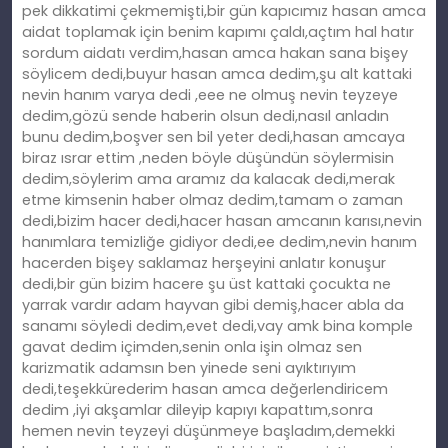
pek dikkatimi çekmemişti,bir gün kapıcımız hasan amca
aidat toplamak için benim kapımı çaldı,açtım hal hatır
sordum aidatı verdim,hasan amca hakan sana bişey
söylicem dedi,buyur hasan amca dedim,şu alt kattaki
nevin hanım varya dedi ,eee ne olmuş nevin teyzeye
dedim,gözü sende haberin olsun dedi,nasıl anladın
bunu dedim,boşver sen bil yeter dedi,hasan amcaya
biraz ısrar ettim ,neden böyle düşündün söylermisin
dedim,söylerim ama aramız da kalacak dedi,merak
etme kimsenin haber olmaz dedim,tamam o zaman
dedi,bizim hacer dedi,hacer hasan amcanın karısı,nevin
hanımlara temizliğe gidiyor dedi,ee dedim,nevin hanım
hacerden bişey saklamaz herşeyini anlatır konuşur
dedi,bir gün bizim hacere şu üst kattaki çocukta ne
yarrak vardır adam hayvan gibi demiş,hacer abla da
sanamı söyledi dedim,evet dedi,vay amk bina komple
gavat dedim içimden,senin onla işin olmaz sen
karizmatik adamsın ben yinede seni ayıktırıyım
dedi,teşekkürederim hasan amca değerlendiricem
dedim ,iyi akşamlar dileyip kapıyı kapattım,sonra
hemen nevin teyzeyi düşünmeye başladım,demekki