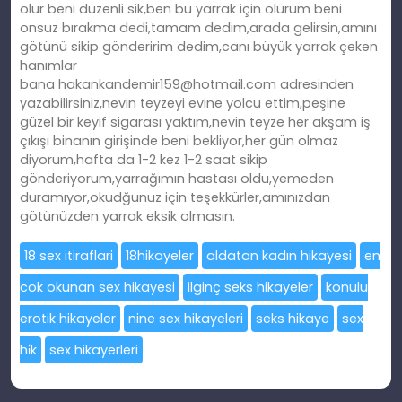
olur beni düzenli sik,ben bu yarrak için ölürüm beni
onsuz bırakma dedi,tamam dedim,arada gelirsin,amını
götünü sikip gönderirim dedim,canı büyük yarrak çeken
hanımlar
bana
hakankandemir159@hotmail.com
adresinden
yazabilirsiniz,nevin teyzeyi evine yolcu ettim,peşine
güzel bir keyif sigarası yaktım,nevin teyze her akşam iş
çıkışı binanın girişinde beni bekliyor,her gün olmaz
diyorum,hafta da 1-2 kez 1-2 saat sikip
gönderiyorum,yarrağımın hastası oldu,yemeden
duramıyor,okudğunuz için teşekkürler,amınızdan
götünüzden yarrak eksik olmasın.
18 sex itiraflari
18hikayeler
aldatan kadın hikayesi
en
cok okunan sex hikayesi
ilginç seks hikayeler
konulu
erotik hikayeler
nine sex hikayeleri
seks hikaye
sex
hi̇k
sex hikayerleri