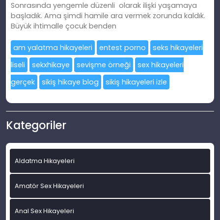
Sonrasında yengemle düzenli olarak ilişki yaşamaya
başladık. Ama şimdi hamile ara vermek zorunda kaldık.
Büyük ihtimalle çocuk benden
am yalatma hikayeleri
entest porno
seks hikayeleri
liseli
sekxhikaye
sevişme örneği
sex hikayeleri
gerçek
sikiş hikaye blog
sikiş hikayeleri izle
Kategoriler
Aldatma Hikayeleri
Amatör Sex Hikayeleri
Anal Sex Hikayeleri