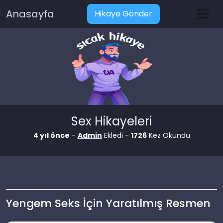
Anasayfa
Hikaye Gönder
Sex Hikayeleri
4 yıl önce
-
Admin
Ekledi -
1726
Kez Okundu
Yengem Seks İçin Yaratılmış Resmen