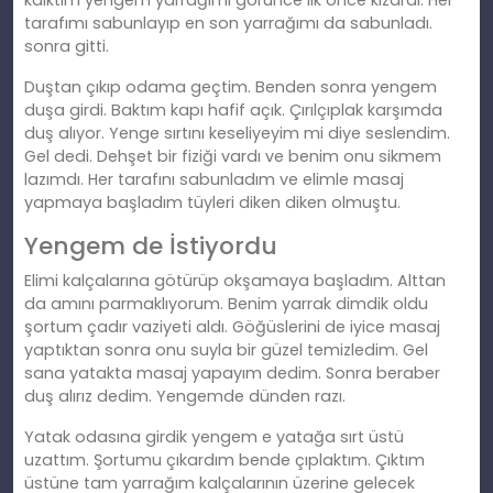
kalktım yengem yarrağımı görünce ilk önce kızardı. Her
tarafımı sabunlayıp en son yarrağımı da sabunladı.
sonra gitti.
Duştan çıkıp odama geçtim. Benden sonra yengem
duşa girdi. Baktım kapı hafif açık. Çırılçıplak karşımda
duş alıyor. Yenge sırtını keseliyeyim mi diye seslendim.
Gel dedi. Dehşet bir fiziği vardı ve benim onu sikmem
lazımdı. Her tarafını sabunladım ve elimle masaj
yapmaya başladım tüyleri diken diken olmuştu.
Yengem de İstiyordu
Elimi kalçalarına götürüp okşamaya başladım. Alttan
da amını parmaklıyorum. Benim yarrak dimdik oldu
şortum çadır vaziyeti aldı. Göğüslerini de iyice masaj
yaptıktan sonra onu suyla bir güzel temizledim. Gel
sana yatakta masaj yapayım dedim. Sonra beraber
duş alırız dedim. Yengemde dünden razı.
Yatak odasına girdik yengem e yatağa sırt üstü
uzattım. Şortumu çıkardım bende çıplaktım. Çıktım
üstüne tam yarrağım kalçalarının üzerine gelecek