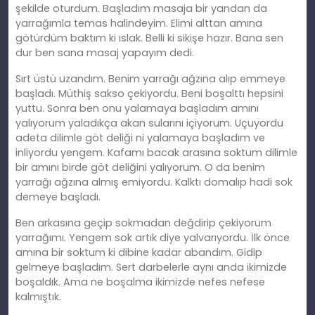
şekilde oturdum. Başladım masaja bir yandan da
yarrağımla temas halindeyim. Elimi alttan amına
götürdüm baktım ki ıslak. Belli ki sikişe hazır. Bana sen
dur ben sana masaj yapayım dedi.
Sırt üstü uzandım. Benim yarrağı ağzına alıp emmeye
başladı. Müthiş sakso çekiyordu. Beni boşalttı hepsini
yuttu. Sonra ben onu yalamaya başladım amını
yalıyorum yaladıkça akan sularını içiyorum. Uçuyordu
adeta dilimle göt deliği ni yalamaya başladım ve
inliyordu yengem. Kafamı bacak arasına soktum dilimle
bir amını birde göt deliğini yalıyorum. O da benim
yarrağı ağzına almış emiyordu. Kalktı domalıp hadi sok
demeye başladı.
Ben arkasına geçip sokmadan değdirip çekiyorum
yarrağımı. Yengem sok artık diye yalvarıyordu. İlk önce
amına bir soktum ki dibine kadar abandım. Gidip
gelmeye başladım. Sert darbelerle aynı anda ikimizde
boşaldık. Ama ne boşalma ikimizde nefes nefese
kalmıştık.