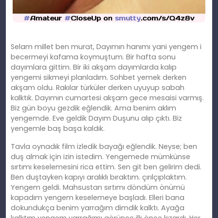
Selam millet ben murat, Dayımın hanımı yani yengem i
becermeyi kafama koymuştum. Bir hafta sonu
dayımlara gittim. Bir iki akşam dayımlarda kalıp
yengemi sikmeyi planladım. Sohbet yemek derken
akşam oldu. Rakılar türküler derken uyuyup sabah
kalktık. Dayımın cumartesi akşam gece mesaisi varmış.
Biz gün boyu gezdik eğlendik. Ama benim aklım
yengemde. Eve geldik Dayım Duşunu alıp çıktı. Biz
yengemle baş başa kaldık.
Tavla oynadık film izledik bayağı eğlendik. Neyse; ben
duş almak için izin istedim. Yengemede mümkünse
sırtımı keselemesini rica ettim. Sen git ben gelirim dedi.
Ben duştayken kapıyı aralıklı bıraktım. çırılçıplaktım.
Yengem geldi. Mahsustan sırtımı döndüm önümü
kapadım yengem keselemeye başladı. Elleri bana
dokundukça benim yarrağım dimdik kalktı. Ayağa