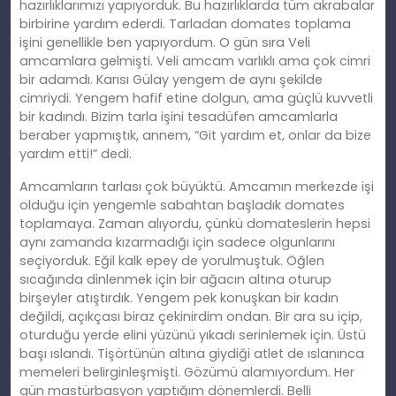
hazırlıklarımızı yapıyorduk. Bu hazırlıklarda tüm akrabalar
birbirine yardım ederdi. Tarladan domates toplama
işini genellikle ben yapıyordum. O gün sıra Veli
amcamlara gelmişti. Veli amcam varlıklı ama çok cimri
bir adamdı. Karısı Gülay yengem de aynı şekilde
cimriydi. Yengem hafif etine dolgun, ama güçlü kuvvetli
bir kadındı. Bizim tarla işini tesadüfen amcamlarla
beraber yapmıştık, annem, “Git yardım et, onlar da bize
yardım etti!” dedi.
Amcamların tarlası çok büyüktü. Amcamın merkezde işi
olduğu için yengemle sabahtan başladık domates
toplamaya. Zaman alıyordu, çünkü domateslerin hepsi
aynı zamanda kızarmadığı için sadece olgunlarını
seçiyorduk. Eğil kalk epey de yorulmuştuk. Öğlen
sıcağında dinlenmek için bir ağacın altına oturup
birşeyler atıştırdık. Yengem pek konuşkan bir kadın
değildi, açıkçası biraz çekinirdim ondan. Bir ara su içip,
oturduğu yerde elini yüzünü yıkadı serinlemek için. Üstü
başı ıslandı. Tişörtünün altına giydiği atlet de ıslanınca
memeleri belirginleşmişti. Gözümü alamıyordum. Her
gün mastürbasyon yaptığım dönemlerdi. Belli