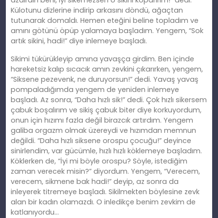
azdırdın beni, iyi sikemezsen o sikini koparırım!” dedi.
Külotunu dizlerine indirip arkasını döndü, ağaçtan
tutunarak domaldı. Hemen eteğini beline topladım ve
amını götünü öpüp yalamaya başladım. Yengem, “Sok
artık sikini, hadi!” diye inlemeye başladı.
Sikimi tükürükleyip amına yavaşça girdim. Ben içinde
hareketsiz kalıp sıcacık amın zevkini çıkarırken, yengem,
“Siksene pezevenk, ne duruyorsun!” dedi. Yavaş yavaş
pompaladığımda yengem de yeniden inlemeye
başladı. Az sonra, “Daha hızlı sik!” dedi. Çok hızlı sikersem
çabuk boşalırım ve sikiş çabuk biter diye korkuyordum,
onun için hızımı fazla değil birazcık artırdım. Yengem
galiba orgazm olmak üzereydi ve hızımdan memnun
değildi. “Daha hızlı siksene orospu çocuğu!” deyince
sinirlendim, var gücümle, hızlı hızlı köklemeye başladım.
Köklerken de, “İyi mi böyle orospu? Söyle, istediğim
zaman verecek misin?” diyordum. Yengem, “Verecem,
verecem, sikmene bak hadi!” deyip, az sonra da
inleyerek titremeye başladı. Sikilmekten böylesine zevk
alan bir kadın olamazdı. O inledikçe benim zevkim de
katlanıyordu…