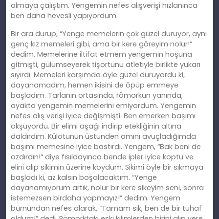
almaya çalıştım. Yengemin nefes alışverişi hızlanınca
ben daha hevesli yapıyordum.
Bir ara durup, “Yenge memelerin çok güzel duruyor, aynı
genç kız memeleri gibi, ama bir kere göreyim nolur!”
dedim. Memelerine iltifat etmem yengemin hoşuna
gitmişti, gülümseyerek tişörtünü atletiyle birlikte yukarı
sıyırdı. Memeleri karşımda öyle güzel duruyordu ki,
dayanamadım, hemen ikisini de öpüp emmeye
başladım. Tarlanın ortasında, römorkun yanında,
ayakta yengemin memelerini emiyordum. Yengemin
nefes alış verişi iyice değişmişti. Ben emerken başımı
okşuyordu. Bir elimi aşağı indirip etekliğinin altına
daldırdım. Külotunun üstünden amını avuçladığımda
başımı memesine iyice bastırdı. Yengem, “Bak beni de
azdırdın!” diye fısıldayınca bende ipler iyice koptu ve
elini alıp sikimin üzerine koydum. Sikimi öyle bir sıkmaya
başladı ki, az kalsın boşalacaktım. “Yenge
dayanamıyorum artık, nolur bir kere sikeyim seni, sonra
istemezsen birdaha yapmayız!” dedim. Yengem
burnundan nefes alarak, “Tamam sik, ben de bir tuhaf
oldum!” dedi. Römorktaki eski kilimlerden birini alıp yere