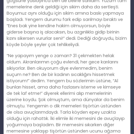
göğsüne yaslayınca ben de beline sarıldım. Yüzüm tam
memelerine denk geldiği için sikim daha da sertleşti.
Boyumuz aynı olduğu için sikim amına baskı yapmaya
başladı. Yengem durumu fark edip sarılmayı bıraktı ve
“Enes bak yine kendine hakim olmuyorsun, böyle
giderse başına iş alacaksın, bu azgınlıkla gidip birinin
kızını sikersen vururlar seni!” dedi. Dediği doğruydu, bizim
köyde böyle şeyler çok tehlikeliydi.
“Ne yapayım yenge o zaman? 31 çekmekten helak
oldum. Akranlarımın çoğu evlendi, her gece karılarını
sikiyorlar. Ben okuyorum diye evlenmedim, benim
suçum ne? Ben de bir kadının sıcaklığını hissetmek
istiyorum!” dedim. Yengem bu sözlerimin üstüne, “Al
bunları hisset, ama daha fazlasını isteme ve kimseye
de tek laf etme!” diyerek ellerimi alıp memelerinin
üzerine koydu. Şok olmuştum, ama dünyalar da benim
olmuştu. Yengemin o dik memeleri tişörtün üstünden
de olsa avuçlarımdaydı. Tarla köyden epey uzakta
olduğu için rahattık. İki elimle iki memesini de avuçlayıp
yoğurmaya başladım. Bir memesini sıkarken diğer
memesine yaklaşıp tişörtün üstünden ucunu ağzıma