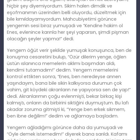
hiçbir şey diyemiyordum. Sikim halen dimdik ve
eşofmanımın üzerinden belli oluyordu, düzeltmek için
bile kımıldayamıyordum. Mahcubiyetimi görünce
yengemin sesi biraz yumuşadı ve “Kendine hakim ol
Enes, evlenince karınla her şeyi yaparsın, şimdi pişman
olacağın şeyler yapma!” dedi.
Yengem öğüt verir şekilde yumuşak konuşunca, ben de
konuşma cesaretini bulup, “Özür dilerim yenge, öğlen
üstün ıslanınca memelerin aklımı başımdan aldı,
kendimi tutamadım!” dedim. Yengem memelerini
kontrol ettikten sonra, “Enes, ben neredeyse annen
yaşındayım, bana bile sikin kalkıyorsa durumun çok
vahim, git köydeki akranların ne yapıyorsa sen de yap!”
dedi. Akranlarımın çoğu evlenmişti, bekar birkaç kişi
kalmıştı, onların da birbirini siktiğini duymuştum. Bu lafı
okadar zoruma gitmişti ki, “Yenge ben erkek sikmem,
ben ibne değilim!” dedim ve ağlamaya başladım.
Yengem ağladığımı görünce daha da yumuşadı ve
“Öyle demek istemedim!” diyerek bana sarıldı. Kafamı