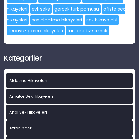
hikayeleri
evli seks
gercek turk pornusu
ofiste sex
hikayeleri
sex aldatma hikayeleri
sex hikaye dul
tecavüz porno hikayeleri
türbanlı kız sikmek
Kategoriler
Aldatma Hikayeleri
Amatör Sex Hikayeleri
Anal Sex Hikayeleri
Azranın Yeri