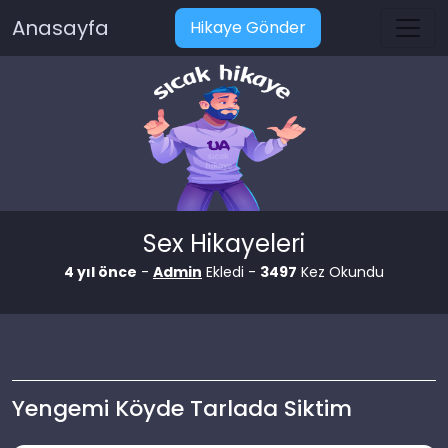
Anasayfa
Hikaye Gönder
Sex Hikayeleri
4 yıl önce
-
Admin
Ekledi -
3497
Kez Okundu
Yengemi Köyde Tarlada Siktim