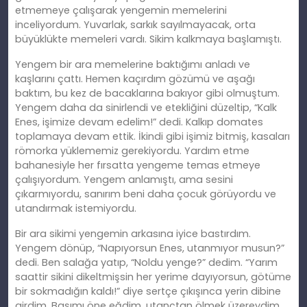
etmemeye çalışarak yengemin memelerini
inceliyordum. Yuvarlak, sarkık sayılmayacak, orta
büyüklükte memeleri vardı. Sikim kalkmaya başlamıştı.
Yengem bir ara memelerine baktığımı anladı ve
kaşlarını çattı. Hemen kaçırdım gözümü ve aşağı
baktım, bu kez de bacaklarına bakıyor gibi olmuştum.
Yengem daha da sinirlendi ve etekliğini düzeltip, “Kalk
Enes, işimize devam edelim!” dedi. Kalkıp domates
toplamaya devam ettik. İkindi gibi işimiz bitmiş, kasaları
römorka yüklememiz gerekiyordu. Yardım etme
bahanesiyle her fırsatta yengeme temas etmeye
çalışıyordum. Yengem anlamıştı, ama sesini
çıkarmıyordu, sanırım beni daha çocuk görüyordu ve
utandırmak istemiyordu.
Bir ara sikimi yengemin arkasına iyice bastırdım.
Yengem dönüp, “Napıyorsun Enes, utanmıyor musun?”
dedi. Ben salağa yatıp, “Noldu yenge?” dedim. “Yarım
saattir sikini dikeltmişsin her yerime dayıyorsun, götüme
bir sokmadığın kaldı!” diye sertçe çıkışınca yerin dibine
girdim. Başımı öne eğdim, utançtan ölmek üzereydim,