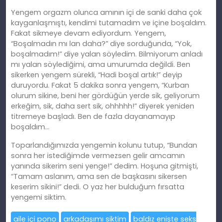
Yengem orgazm olunca amının içi de sanki daha çok
kayganlaşmıştı, kendimi tutamadım ve içine boşaldım.
Fakat sikmeye devam ediyordum. Yengem,
“Boşalmadın mı lan daha?” diye sorduğunda, “Yok,
boşalmadım!” diye yalan söyledim. Bilmiyorum anladı
mı yalan söylediğimi, ama umurumda değildi. Ben
sikerken yengem sürekli, “Hadi boşal artık!” deyip
duruyordu. Fakat 5 dakika sonra yengem, “Kurban
olurum sikine, beni her gördüğün yerde sik, geliyorum
erkeğim, sik, daha sert sik, ohhhhh!” diyerek yeniden
titremeye başladı. Ben de fazla dayanamayıp
boşaldım…
Toparlandığımızda yengemin kolunu tutup, “Bundan
sonra her istediğimde vermezsen gelir amcamın
yanında sikerim seni yenge!” dedim. Hoşuna gitmişti,
“Tamam aslanım, ama sen de başkasını sikersen
keserim sikini!” dedi. O yaz her bulduğum fırsatta
yengemi siktim.
aile içi pono
arkadaşımı siktim
baldız enişte seks