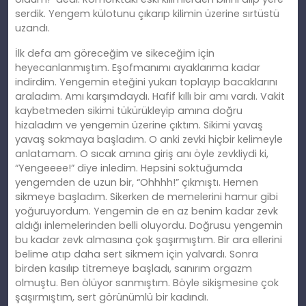
serdik. Yengem külotunu çıkarıp kilimin üzerine sırtüstü
uzandı.
İlk defa am göreceğim ve sikeceğim için
heyecanlanmıştım. Eşofmanımı ayaklarıma kadar
indirdim. Yengemin eteğini yukarı toplayıp bacaklarını
araladım. Amı karşımdaydı. Hafif kıllı bir amı vardı. Vakit
kaybetmeden sikimi tükürükleyip amına doğru
hizaladım ve yengemin üzerine çıktım. Sikimi yavaş
yavaş sokmaya başladım. O anki zevki hiçbir kelimeyle
anlatamam. O sıcak amına giriş anı öyle zevkliydi ki,
“Yengeeee!” diye inledim. Hepsini soktuğumda
yengemden de uzun bir, “Ohhhh!” çıkmıştı. Hemen
sikmeye başladım. Sikerken de memelerini hamur gibi
yoğuruyordum. Yengemin de en az benim kadar zevk
aldığı inlemelerinden belli oluyordu. Doğrusu yengemin
bu kadar zevk almasına çok şaşırmıştım. Bir ara ellerini
belime atıp daha sert sikmem için yalvardı. Sonra
birden kasılıp titremeye başladı, sanırım orgazm
olmuştu. Ben ölüyor sanmıştım. Böyle sikişmesine çok
şaşırmıştım, sert görünümlü bir kadındı.