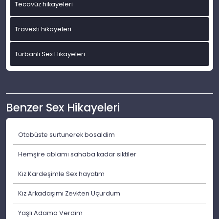
Tecavüz hikayeleri
Travesti hikayeleri
Türbanlı Sex Hikayeleri
Benzer Sex Hikayeleri
Otobüste surtunerek bosaldim
Hemşire ablamı sahaba kadar siktiler
Kız Kardeşimle Sex hayatım
Kız Arkadaşımı Zevkten Uçurdum
Yaşlı Adama Verdim