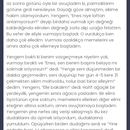
az sonra götünü öyle bir avuçladım ki, parmaklarım
götüne girdi neredeyse. Dayağı göze almıştım, sikime
hakim olamıyordum. Yengem, “Enes niye laftan
anlamıyorsun?” deyip birdaha vurmak için değneği
kaldırdığında elinden değneği zorla alıp uzağa fırlattım.
Bu sefer de eliyle vurmaya başladı. O vurdukça ben
daha çok elledim. Vurması azaldıkça memelerini ve
amını daha çok ellemeye başladım.
Yengem baktı ki benim vazgeçmeye niyetim yok,
vurmayı bıraktı ve “Enes, sen benim başımı belaya mı
sokmak istiyorsun?” dedi. “Yenge seni düşünmeden bir
dakika geçirmedim, seni düşünüp her gün 4-5 kere 31
çekmekten sikim mahvoldu, nolur bari biraz elleyim!”
dedim. Yengem, “Elle bakalım!” dedi. Hafif ağaçlık bir
yerdeydik, yengemin sırtını ağaca yasladım. Bir elimi
tişörtünün içine soktum, memelerini ellerken diğer elimi
eteğinin altına soktum, amını avuçlamaya başladım.
Yengemin yine nefes alış verişi sıklaşmıştı. Bu kez
dudaklarını da öpmek istiyordum, dudaklarına
yumuldum. Öpüşürken birden dudağımı ısırdı ve “Yine