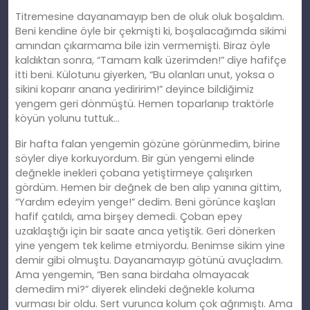
Titremesine dayanamayıp ben de oluk oluk boşaldım.
Beni kendine öyle bir çekmişti ki, boşalacağımda sikimi
amından çıkarmama bile izin vermemişti. Biraz öyle
kaldıktan sonra, “Tamam kalk üzerimden!” diye hafifçe
itti beni. Külotunu giyerken, “Bu olanları unut, yoksa o
sikini koparır anana yediririm!” deyince bildiğimiz
yengem geri dönmüştü. Hemen toparlanıp traktörle
köyün yolunu tuttuk…
Bir hafta falan yengemin gözüne görünmedim, birine
söyler diye korkuyordum. Bir gün yengemi elinde
değnekle inekleri çobana yetiştirmeye çalışırken
gördüm. Hemen bir değnek de ben alıp yanına gittim,
“Yardım edeyim yenge!” dedim. Beni görünce kaşları
hafif çatıldı, ama birşey demedi. Çoban epey
uzaklaştığı için bir saate anca yetiştik. Geri dönerken
yine yengem tek kelime etmiyordu. Benimse sikim yine
demir gibi olmuştu. Dayanamayıp götünü avuçladım.
Ama yengemin, “Ben sana birdaha olmayacak
demedim mi?” diyerek elindeki değnekle koluma
vurması bir oldu. Sert vurunca kolum çok ağrımıştı. Ama