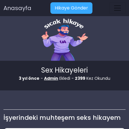
Anasayfa
Hikaye Gönder
Sex Hikayeleri
3 yıl önce
-
Admin
Ekledi -
2399
Kez Okundu
İşyerindeki muhteşem seks hikayem