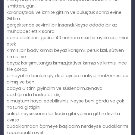
izmitten, gün
kararlaştırdık ve izmite gittim ve buluştuk sonra evine
Gittim
gerçektende sevimli bir insandı.Neyse odada bir az
muhabbet ettik sonra
bana aldıklarını getirdi.40 numara sexi bir ayakkabı, mini
etek
kırmızı,bir bady kırmızı beyaz karışımı, peruk kızıl, sütyen
kırmızı ve
beyaz karışımı,tanga kırmızı,jartiyer kırmızı ve kırmızı İnce
file çorap
al hayatım bunları giy dedi ayrıca makyaj malzemesi de
almış ve ben
odaya Gittim giyindim ve süslendim.aynaya
baktığımda harika bir dişi
olmuştum hayal edebilirsiniz. Neyse beni gördü ve çok
hoşuna gittiğini
söledi neyse,sonra bir kadın gibi yanına gittim kıvırta
kıvırta
dudaklarından öpmeye başladım nerdeyse dudaklarımı
koparacaktı öyel