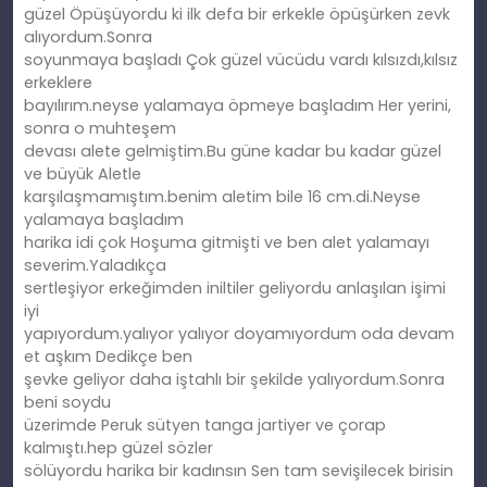
güzel Öpüşüyordu ki ilk defa bir erkekle öpüşürken zevk
alıyordum.Sonra
soyunmaya başladı Çok güzel vücüdu vardı kılsızdı,kılsız
erkeklere
bayılırım.neyse yalamaya öpmeye başladım Her yerini,
sonra o muhteşem
devası alete gelmiştim.Bu güne kadar bu kadar güzel
ve büyük Aletle
karşılaşmamıştım.benim aletim bile 16 cm.di.Neyse
yalamaya başladım
harika idi çok Hoşuma gitmişti ve ben alet yalamayı
severim.Yaladıkça
sertleşiyor erkeğimden iniltiler geliyordu anlaşılan işimi
iyi
yapıyordum.yalıyor yalıyor doyamıyordum oda devam
et aşkım Dedikçe ben
şevke geliyor daha iştahlı bir şekilde yalıyordum.Sonra
beni soydu
üzerimde Peruk sütyen tanga jartiyer ve çorap
kalmıştı.hep güzel sözler
sölüyordu harika bir kadınsın Sen tam sevişilecek birisin