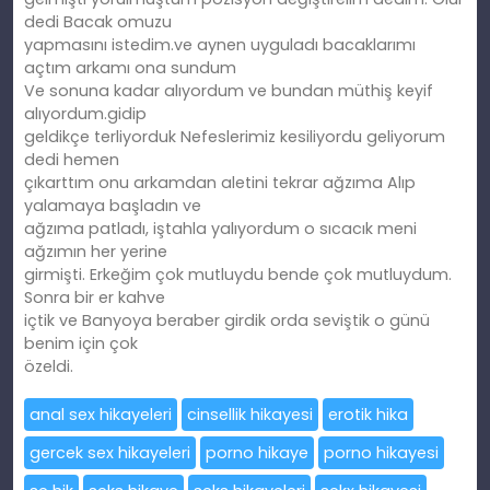
dedi Bacak omuzu
yapmasını istedim.ve aynen uyguladı bacaklarımı
açtım arkamı ona sundum
Ve sonuna kadar alıyordum ve bundan müthiş keyif
alıyordum.gidip
geldikçe terliyorduk Nefeslerimiz kesiliyordu geliyorum
dedi hemen
çıkarttım onu arkamdan aletini tekrar ağzıma Alıp
yalamaya başladın ve
ağzıma patladı, iştahla yalıyordum o sıcacık meni
ağzımın her yerine
girmişti. Erkeğim çok mutluydu bende çok mutluydum.
Sonra bir er kahve
içtik ve Banyoya beraber girdik orda seviştik o günü
benim için çok
özeldi.
anal sex hikayeleri
cinsellik hikayesi
erotik hika
gercek sex hikayeleri
porno hikaye
porno hikayesi