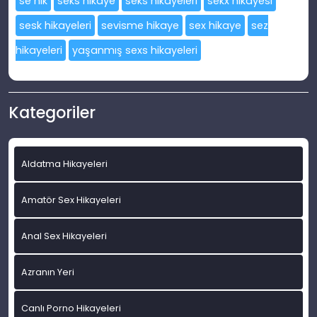
se hik
seks hikaye
seks hikayeleri
sekx hikayesi
sesk hikayeleri
sevisme hikaye
sex hikaye
sez
hikayeleri
yaşanmış sexs hikayeleri
Kategoriler
Aldatma Hikayeleri
Amatör Sex Hikayeleri
Anal Sex Hikayeleri
Azranın Yeri
Canlı Porno Hikayeleri