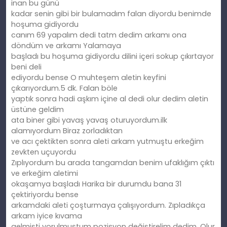
inan bu günü
kadar senin gibi bir bulamadım falan diyordu benimde
hoşuma gidiyordu
canım 69 yapalım dedi tatm dedim arkamı ona
döndüm ve arkamı Yalamaya
başladı bu hoşuma gidiyordu dilini içeri sokup çıkırtayor
beni deli
ediyordu bense O muhteşem aletin keyfini
çıkarıyordum.5 dk. Falan böle
yaptık sonra hadi aşkım içine al dedi olur dedim aletin
üstüne geldim
ata biner gibi yavaş yavaş oturuyordum.ilk
alamıyordum Biraz zorladıktan
ve acı çektikten sonra aleti arkam yutmuştu erkeğim
zevkten uçuyordu
Zıplıyordum bu arada tangamdan benim ufaklığım çıktı
ve erkeğim aletimi
okaşamya başladı Harika bir durumdu bana 31
çektiriyordu bense
arkamdaki aleti çoşturmaya çalışıyordum. Zıpladıkça
arkam iyice kıvama
gelmişti yorulmuştum pozisyon değiştirelim dedim. Olur